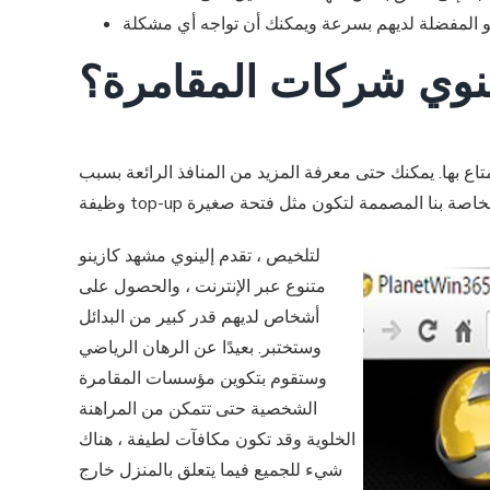
نوي شركات المقامرة؟
مزيد من المنافذ الرائعة بسبب gamamot في القائمة أقل من. و spinback ، Travelz ™ جرب
لتلخيص ، تقدم إلينوي مشهد كازينو
متنوع عبر الإنترنت ، والحصول على
أشخاص لديهم قدر كبير من البدائل
وستختبر. بعيدًا عن الرهان الرياضي
وستقوم بتكوين مؤسسات المقامرة
الشخصية حتى تتمكن من المراهنة
الخلوية وقد تكون مكافآت لطيفة ، هناك
شيء للجميع فيما يتعلق بالمنزل خارج