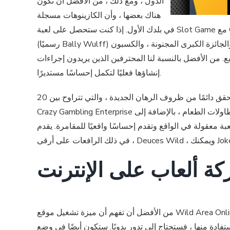
الدول ، ومع ذلك ، من الأفضل أن تكون
هناك بعضها ، وأن الكازينوهات مسجلة
في بلدك الأول. إذا كنت ستحصل على لعبة Slot Game مع Glitz ، Sparkle وسوف تسلية ، فمن المؤكد أنك ستسعدك الاستماع إليك إلى موقع Indian Zone عبر الإنترنت بالتأكيد. Gamamot
(رسميًا Bally Wulff) هي العقول حول أنها اسم جديد ، وتجربتهم تعود إلى الخمسينيات الجديدة. وجود الكازينو المجنون لاسمهم مع مكافآت كبيرة ، والجائزة الكبرى المجنونة ، والكسبون
نسبة لنا المحترفين الذين يريدون إجراءات RAW ، و disportbook Zero ، ويمكنك مكتبة ألعاب فيديو كبيرة. الأصوات وسوف تبدو داخل المنطقة المجنونة تم
إنشاؤها فعليًا لتكمل إحساسًا مستديرًا.
تحقق دائمًا من ظروف الرهان الجديدة ، والتي تتراوح بين 20x في كثير من الأحيان حتى تتمكن من 50x مسألة المكافأة ويجب أن يتم الوفاء بها قبل سحب الدفعات. إلى جانب فتحات ، تقدم
Crazy Gambling Enterprise مجموعة متنوعة من لعبة طاولات الطعام ، بالإضافة إلى Blackjack و Roulette و Baccarat والمزيد. يتم تقديم ألعاب طاولة الطعام الجديدة من قبل أفضل
واقعيًا للمقامرة. يقدم Crazy Casino أيضًا العديد من ألعاب فيديو البوكر الإلكترونية ، بالإضافة إلى العناوين المشتركة بما
ة ألعاب على الإنترنت
من الأفضل أن تفهم أن ميزة تشغيل موقع Wild Area Online New العلامة التجارية غير متوفرة في نموذج
تفادة منها ، فستحتاج إلى تدور يدويًا. ستكون أيضًا في وضع