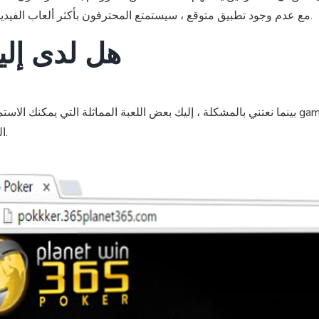
مع عدم وجود تطبيق متوقع ، سيستمتع المحترفون بأكثر ألعاب الفيديو المفضلة لديهم بسرعة ويمكنك أن تواجه أي مشكلة.
هل لدى إلي
بينما نعتني بالمشكلة ، إليك بعض اللعبة المماثلة التي يمكنك الاستمتاع بها. يمكنك حتى معرفة ال
وظيفة top-up الخاصة بنا المصممة لتكون مثل فتحة صغيرة.