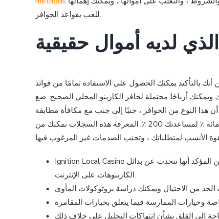
روط ، والتغلب على أموالها ، ويمكنك إهمالها
methods
للعب بقواعد الحوافز.
الذي لديه أموال حقيقية
نك بالتأكيد يمكنك الحصول على الاستفادة تمامًا من فوائد
ك ويمكنك أرباحًا محتملة لحافز الكازينو المحلي الصحيح. ضع
وافز ، جنبًا إلى جنب مع مكافأة مطابقة PUT ، لديه بعض الشروط والشروط ، مثل الحد الأدنى من معايير وضع ويمكنك المراهنة. عادة ، تم وضع الحد الأدنى
لامتلاك اختيارات مكافأة ترحيب بعيدًا عن 5 دولارات حتى تتمكن من 20 دولارًا ، في حين أن لجنة المباراة يمكن أن تختلف من مائة ٪ لمساعدتك 200 ٪. المعرفة هذه السجلات تمكنك من
Ignition Local Casino يضيء للمجموعة الملحمية من لعبة الوكيل المباشر عبر الإنترنت ، ويمكنك بدائل البوكر القوية على شبكة الإنترنت ، لذلك من المؤكد أنها تتحدث عن بدائل
الكازينوهات على الإنترنت.