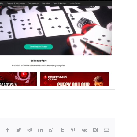
Facebook
Twitter
Reddit
LinkedIn
WhatsApp
Tumblr
Pinterest
Vk
Xing
Email