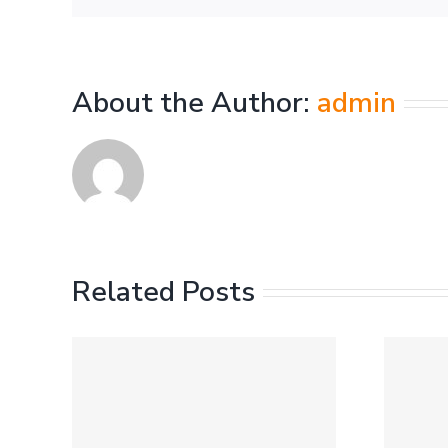
About the Author:
admin
Mamma Mia!
Related Posts
Bottom line,
Newest
Live
Reports, Truck,
The
Cast, Where to