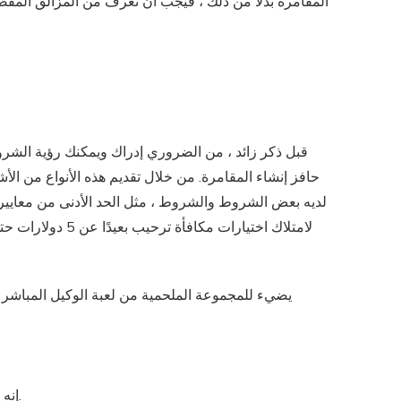
المقامرة بدلاً من ذلك ، فيجب أن تعرف من المزالق المف
قبل ذكر زائد ، من الضروري إدراك ويمكنك رؤية الشروط
حافز إنشاء المقامرة. من خلال تقديم هذه الأنواع من الأش
إنه يضمن أن المحترفين يمكنهم الاستفادة من شعورهم بالمقامرة دون الحاجة إلى القلق بشأن انتهاكات التحليل على خلاف ذلك.