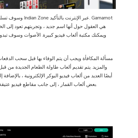
في ذلك الرافعات على أرقى ، Deuces Wild ، ويمكنك Joker Web Boker. يوفر Wild Local Casino بعض ألعاب القمار ، إلى جانب مقاطع فيديو عتيقة ، ويمكنك منافذ ثلاثية الأبعاد.