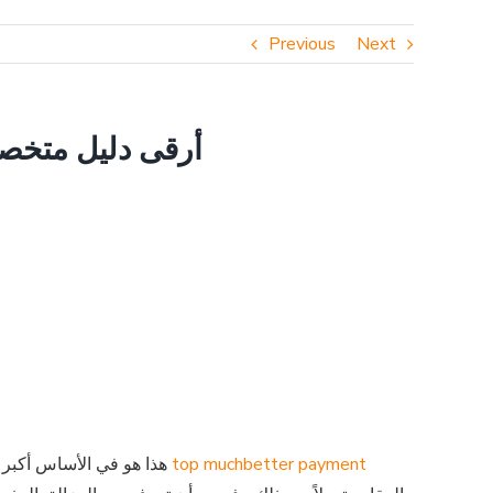
Previous
Next
أرقى دليل متخصص
top muchbetter payment
هذا هو في الأساس أكبر خيار للأفراد الذين يختارون حوافز إنشاء المقامرة العالية عالية الجودة. حتى إذا كانت حوافز إنشاء المقامرة يمكن أن تعزز إحساس