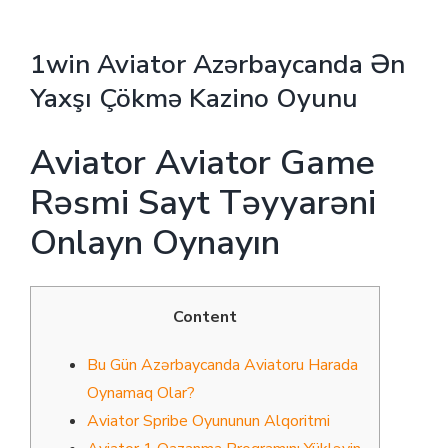
1win Aviator Azərbaycanda Ən
Yaxşı Çökmə Kazino Oyunu
Aviator Aviator Game
Rəsmi Sayt Təyyarəni
Onlayn Oynayın
Content
Bu Gün Azərbaycanda Aviatoru Harada
Oynamaq Olar?
Aviator Spribe Oyununun Alqoritmi