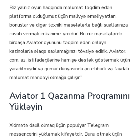
Biz yalnız oyun haqqında məlumat təqdim edən
platforma olduğumuz üçün maliyyə əməliyyatları,
bonuslar və digər texniki məsələlərlə bağlı suallarınıza
cavab vermək imkanımız yoxdur. Bu cür məsələlərdə
birbaşa Aviator oyununu təqdim edən onlayn
kazinolarla əlaqə saxlamağınızı tövsiyə edirik. Aviator.
com. az, istifadəçilərinə həmişə dəstək göstərmək üçün
yaradılmışdır və qumar dünyasında ən etibarlı və faydalı
məlumat mənbəyi olmağa çalışır.”
Aviator 1 Qazanma Proqramını
Yükləyin
Xidmətə daxil olmaq üçün populyar Telegram
messencerini yükləmək kifayətdir. Bunu etmək üçün