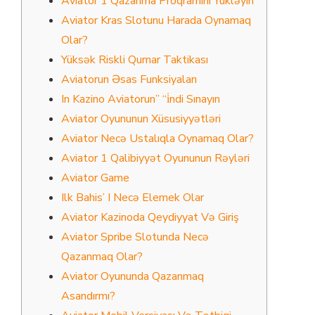
Aviator 1 Qazanma Proqramını Yükləyin
Aviator Kras Slotunu Harada Oynamaq
Olar?
Yüksək Riskli Qumar Taktikası
Aviatorun Əsas Funksiyaları
In Kazino Aviatorun” “i̇ndi Sınayın
Aviator Oyununun Xüsusiyyətləri
Aviator Necə Ustalıqla Oynamaq Olar?
Aviator 1 Qalibiyyət Oyununun Rəyləri
Aviator Game
Ilk Bahis’ I Necə Elemek Olar
Aviator Kazinoda Qeydiyyat Və Giriş
Aviator Spribe Slotunda Necə
Qazanmaq Olar?
Aviator Oyununda Qazanmaq
Asandırmı?