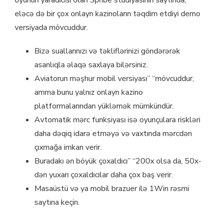
eləcə də bir çox onlayn kazinoların təqdim etdiyi demo
versiyada mövcuddur.
Bizə suallarınızı və təkliflərinizi göndərərək
asanlıqla əlaqə saxlaya bilərsiniz.
Aviatorun məşhur mobil versiyası” “mövcuddur,
amma bunu yalnız onlayn kazino
platformalarından yükləmək mümkündür.
Avtomatik mərc funksiyası isə oyunçulara riskləri
daha dəqiq idarə etməyə və vaxtında mərcdən
çıxmağa imkan verir.
Buradakı ən böyük çoxaldıcı” “200x olsa da, 50x-
dən yuxarı çoxaldıcılar daha çox baş verir.
Masaüstü və ya mobil brazuer ilə 1Win rəsmi
saytına keçin.