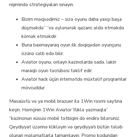
rejimində strategiyaları sınayın.
Bizim məqsədimiz – sizə oyunu daha yaxşı başa
düşməkdə” “və əylənərək qazanc əldə etməkdə
kömək etməkdir.
Buna baxmayaraq oyun ilk dəqiqədən oyunçunu
özünə cəlb edə bilir.
Aviator oyunu, onlayn kazinolarda sadə, lakin
maraqlı oyun təcrübəsi təklif edir.
Aviator hack üçün internətdə müxtəlif proqramlar
mövcuddur.
Masaüstü və ya mobil brazuer ilə 1Win rəsmi saytına
keçin. Həmçinin 1Win Aviator Yüklə yazmaqla”
“kazinonun xüsusi mobil tətbiqini də endirə bilərsiniz.
Qeydiyyat üzərinə klikləyin və qeydiyyatı bütün tələb
olunan məlumatlarla tamamlayın. Promo kodundan