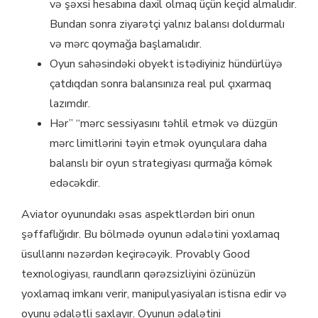
və şəxsi hesabına daxil olmaq üçün keçid almalıdır.
Bundan sonra ziyarətçi yalnız balansı doldurmalı
və mərc qoymağa başlamalıdır.
Oyun sahəsindəki obyekt istədiyiniz hündürlüyə
çatdıqdan sonra balansınıza real pul çıxarmaq
lazımdır.
Hər” “mərc sessiyasını təhlil etmək və düzgün
mərc limitlərini təyin etmək oyunçulara daha
balanslı bir oyun strategiyası qurmağa kömək
edəcəkdir.
Aviator oyunundakı əsas aspektlərdən biri onun
şəffaflığıdır. Bu bölmədə oyunun ədalətini yoxlamaq
üsullarını nəzərdən keçirəcəyik. Provably Good
texnologiyası, raundların qərəzsizliyini özünüzün
yoxlamaq imkanı verir, manipulyasiyaları istisna edir və
oyunu ədalətli saxlayır. Oyunun ədalətini