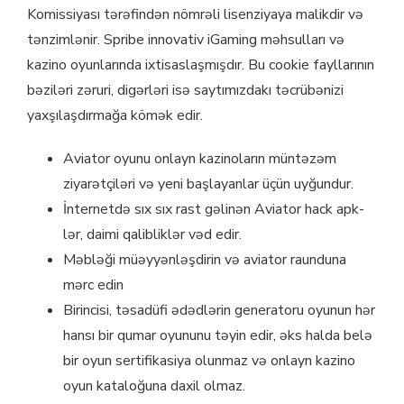
Komissiyası tərəfindən nömrəli lisenziyaya malikdir və
tənzimlənir. Spribe innovativ iGaming məhsulları və
kazino oyunlarında ixtisaslaşmışdır. Bu cookie fayllarının
bəziləri zəruri, digərləri isə saytımızdakı təcrübənizi
yaxşılaşdırmağa kömək edir.
Aviator oyunu onlayn kazinoların müntəzəm
ziyarətçiləri və yeni başlayanlar üçün uyğundur.
İnternetdə sıx sıx rast gəlinən Aviator hack apk-
lər, daimi qalibliklər vəd edir.
Məbləği müəyyənləşdirin və aviator raunduna
mərc edin
Birincisi, təsadüfi ədədlərin generatoru oyunun hər
hansı bir qumar oyununu təyin edir, əks halda belə
bir oyun sertifikasiya olunmaz və onlayn kazino
oyun kataloğuna daxil olmaz.