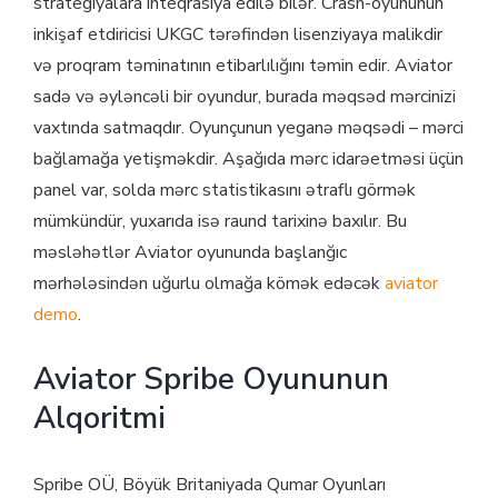
strategiyalara inteqrasiya edilə bilər. Crash-oyununun
inkişaf etdiricisi UKGC tərəfindən lisenziyaya malikdir
və proqram təminatının etibarlılığını təmin edir. Aviator
sadə və əyləncəli bir oyundur, burada məqsəd mərcinizi
vaxtında satmaqdır. Oyunçunun yeganə məqsədi – mərci
bağlamağa yetişməkdir. Aşağıda mərc idarəetməsi üçün
panel var, solda mərc statistikasını ətraflı görmək
mümkündür, yuxarıda isə raund tarixinə baxılır. Bu
məsləhətlər Aviator oyununda başlanğıc
mərhələsindən uğurlu olmağa kömək edəcək
aviator
demo
.
Aviator Spribe Oyununun
Alqoritmi
Spribe OÜ, Böyük Britaniyada Qumar Oyunları