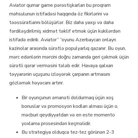
Aviator qumar game pərəstişkarları bu proqram
məhsulunun istifadəsi haqqında öz fikirlərini və
təəssüratlarını bölüşürlər. Biz daha yaxşı və daha
fərdiləşdirilmiş xidmət təklif etmək üçün kukilərdən
istifadə edirik. Aviator” “oyunu Azerbaycan onlayn
kazinolar arasında sürətlə populyarlıq qazanır. Bu oyun,
mərc edənlərin mərcini doğru zamanda geri çəkmək üçün
sürətli qərar verməsini tələb edir. Havaya qalxan
təyyarənin uçuşunu izləyərək çarpanın artmasını
gözləmək həyəcanı artırır.
Bir oyunçunun əmanəti doldurmaq üçün xoş
bonuslar və promosyon kodları alması üçün o,
məcburi qeydiyyatdan və en este momento
yoxlama prosesindən keçməlidir.
Bu strategiya olduqca tez-tez görünən 2-3