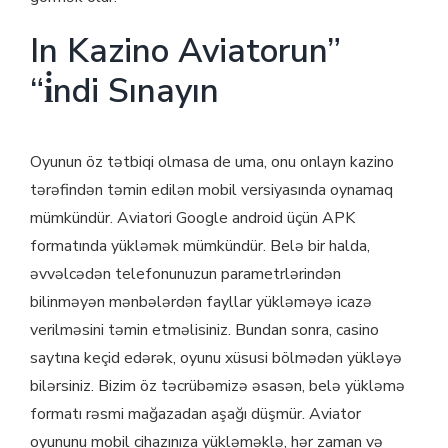
In Kazino Aviatorun”
“i̇ndi Sınayın
Oyunun öz tətbiqi olmasa de uma, onu onlayn kazino
tərəfindən təmin edilən mobil versiyasında oynamaq
mümkündür. Aviatori Google android üçün APK
formatında yükləmək mümkündür. Belə bir halda,
əvvəlcədən telefonunuzun parametrlərindən
bilinməyən mənbələrdən fayllar yükləməyə icazə
verilməsini təmin etməlisiniz. Bundan sonra, casino
saytına keçid edərək, oyunu xüsusi bölmədən yükləyə
bilərsiniz. Bizim öz təcrübəmizə əsasən, belə yükləmə
formatı rəsmi mağazadan aşağı düşmür. Aviator
oyununu mobil cihazınıza yükləməklə, hər zaman və