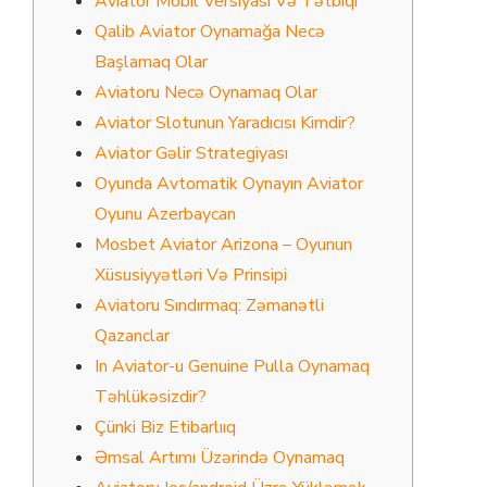
Aviator Mobil Versiyası Və Tətbiqi
Qalib Aviator Oynamağa Necə
Başlamaq Olar
Aviatoru Necə Oynamaq Olar
Aviator Slotunun Yaradıcısı Kimdir?
Aviator Gəlir Strategiyası
Oyunda Avtomatik Oynayın Aviator
Oyunu Azerbaycan
Mosbet Aviator Arizona – Oyunun
Xüsusiyyətləri Və Prinsipi
Aviatoru Sındırmaq: Zəmanətli
Qazanclar
In Aviator-u Genuine Pulla Oynamaq
Təhlükəsizdir?
Çünki Biz Etibarlııq
Əmsal Artımı Üzərində Oynamaq