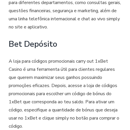
para diferentes departamentos, como consultas gerais,
questões financeiras, segurança e marketing, além de
uma linha telefônica internacional e chat ao vivo simply
no site e aplicativo.
Bet Depósito
A loja para códigos promocionais carry out 1xBet
Casino é uma ferramenta útil para clientes regulares
que querem maximizar seus ganhos possuindo
promoções eficazes. Depois, acesse a loja de códigos
promocionais para escolher um código de bónus do
1xBet que corresponda ao teu saldo. Para ativar um
código, especifique a quantidade de bónus que deseja
usar no 1xBet e clique simply no botão para comprar o
código.