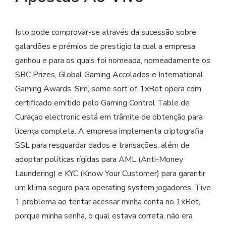
Isto pode comprovar-se através da sucessão sobre
galardões e prémios de prestígio la cual a empresa
ganhou e para os quais foi nomeada, nomeadamente os
SBC Prizes, Global Gaming Accolades e International
Gaming Awards. Sim, some sort of 1xBet opera com
certificado emitido pelo Gaming Control Table de
Curaçao electronic está em trâmite de obtenção para
licença completa. A empresa implementa criptografia
SSL para resguardar dados e transações, além de
adoptar políticas rígidas para AML (Anti-Money
Laundering) e KYC (Know Your Customer) para garantir
um klima seguro para operating system jogadores. Tive
1 problema ao tentar acessar minha conta no 1xBet,
porque minha senha, o qual estava correta, não era