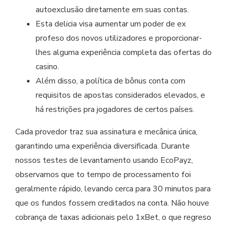
autoexclusão diretamente em suas contas.
Esta delicia visa aumentar um poder de ex
profeso dos novos utilizadores e proporcionar-
lhes alguma experiência completa das ofertas do
casino.
Além disso, a política de bônus conta com
requisitos de apostas considerados elevados, e
há restrições pra jogadores de certos países.
Cada provedor traz sua assinatura e mecânica única,
garantindo uma experiência diversificada. Durante
nossos testes de levantamento usando EcoPayz,
observamos que to tempo de processamento foi
geralmente rápido, levando cerca para 30 minutos para
que os fundos fossem creditados na conta. Não houve
cobrança de taxas adicionais pelo 1xBet, o que regreso