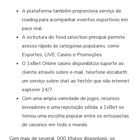
A plataforma também proporciona serviço de
loading para acompanhar eventos esportivos em
pace real.
A estrutura do food selection principal permite
acesso rápido às categorias populares, como
Esportes, LIVE, Casino e Promoções.
O 1xBet Online casino disponibiliza suporte ao
cliente através sobre e-mail, telefone elizabeth
um serviço sobre chat ao festón que não internet
explorer 24/7.
Com uma ampla variedade de jogos, recursos
inovadores e uma reputação sólida, a 1xBet se
tornou uma escolha popular entre os entusiastas
de cassinos em todo o mundo.
Com mais de several. 000 títulos disponíveis, os