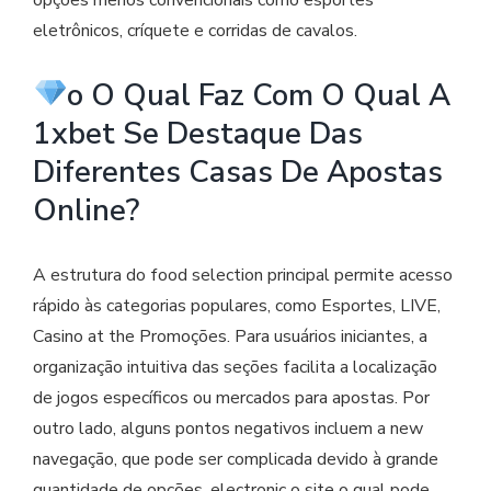
opções menos convencionais como esportes
eletrônicos, críquete e corridas de cavalos.
o O Qual Faz Com O Qual A
1xbet Se Destaque Das
Diferentes Casas De Apostas
Online?
A estrutura do food selection principal permite acesso
rápido às categorias populares, como Esportes, LIVE,
Casino at the Promoções. Para usuários iniciantes, a
organização intuitiva das seções facilita a localização
de jogos específicos ou mercados para apostas. Por
outro lado, alguns pontos negativos incluem a new
navegação, que pode ser complicada devido à grande
quantidade de opções, electronic o site o qual pode