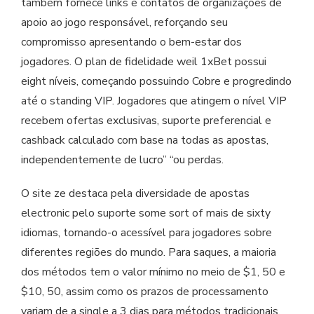
também fornece links e contatos de organizações de
apoio ao jogo responsável, reforçando seu
compromisso apresentando o bem-estar dos
jogadores. O plan de fidelidade weil 1xBet possui
eight níveis, começando possuindo Cobre e progredindo
até o standing VIP. Jogadores que atingem o nível VIP
recebem ofertas exclusivas, suporte preferencial e
cashback calculado com base na todas as apostas,
independentemente de lucro” “ou perdas.
O site ze destaca pela diversidade de apostas
electronic pelo suporte some sort of mais de sixty
idiomas, tornando-o acessível para jogadores sobre
diferentes regiões do mundo. Para saques, a maioria
dos métodos tem o valor mínimo no meio de $1, 50 e
$10, 50, assim como os prazos de processamento
variam de a single a 3 dias para métodos tradicionais,