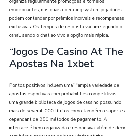
organiza regularmente promoções e torneios
emocionantes, nos quais operating system jogadores
podem contender por prêmios incríveis e recompensas
exclusivas. Os tempos de resposta variam segundo o
canal, sendo o chat ao vivo a opção mais rápida.
“Jogos De Casino At The
Apostas Na 1xbet
Pontos positivos incluem uma” “ampla variedade de
apostas esportivas com probabilities competitivas,
uma grande biblioteca de jogos de cassino possuindo
mais de several. 000 títulos como também o suporte a
cependant de 250 métodos de pagamento. A
interface é bem organizada e responsiva, além de decir