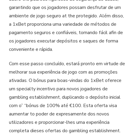
garantindo que os jogadores possam desfrutar de um
ambiente de jogo seguro at the protegido. Além disso,
a 1xBet proporciona uma variedade de métodos de
pagamento seguros e confiáveis, tornando fácil afin de
os jogadores executar depósitos e saques de forma
conveniente e rápida.
Com esse passo concluído, estará pronto em virtude de
melhorar sua experiência de jogo com as promoções
ativadas. O bónus para boas-vindas do 1xBet oferece
um specialty incentivo para novos jogadores de
gambling establishment, duplicando o depósito inicial
com o” “bónus de 100% até €100. Esta oferta visa
aumentar to poder de expresamente dos novos
utilizadores e proporcionar-lhes uma experiência
completa dieses ofertas do gambling establishment.