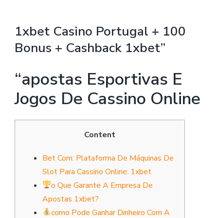
1xbet Casino Portugal + 100
Bonus + Cashback 1xbet”
“apostas Esportivas E
Jogos De Cassino Online
Content
Bet Com: Plataforma De Máquinas De
Slot Para Cassino Online: 1xbet
o Que Garante A Empresa De
Apostas 1xbet?
como Pode Ganhar Dinheiro Com A