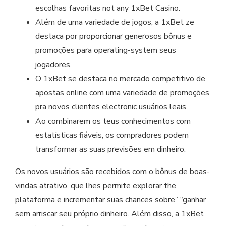
escolhas favoritas not any 1xBet Casino.
Além de uma variedade de jogos, a 1xBet ze
destaca por proporcionar generosos bônus e
promoções para operating-system seus
jogadores.
O 1xBet se destaca no mercado competitivo de
apostas online com uma variedade de promoções
pra novos clientes electronic usuários leais.
Ao combinarem os teus conhecimentos com
estatísticas fiáveis, os compradores podem
transformar as suas previsões em dinheiro.
Os novos usuários são recebidos com o bônus de boas-
vindas atrativo, que lhes permite explorar the
plataforma e incrementar suas chances sobre” “ganhar
sem arriscar seu próprio dinheiro. Além disso, a 1xBet