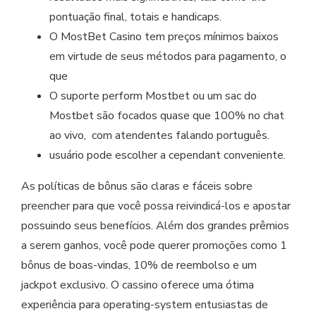
pontuação final, totais e handicaps.
O MostBet Casino tem preços mínimos baixos
em virtude de seus métodos para pagamento, o
que
O suporte perform Mostbet ou um sac do
Mostbet são focados quase que 100% no chat
ao vivo, com atendentes falando português.
usuário pode escolher a cependant conveniente.
As políticas de bônus são claras e fáceis sobre
preencher para que você possa reivindicá-los e apostar
possuindo seus benefícios. Além dos grandes prêmios
a serem ganhos, você pode querer promoções como 1
bônus de boas-vindas, 10% de reembolso e um
jackpot exclusivo. O cassino oferece uma ótima
experiência para operating-system entusiastas de