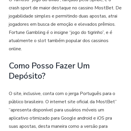
crash sport de maior destaque no cassino MostBet. De
jogabilidade simples e permitindo duas apostas, atrai
jogadores em busca de emoção e elevados prêmios.
Fortune Gambling é o insigne “jogo do tigrinho”, e é
atualmente o slot também popular dos cassinos
online.
Como Posso Fazer Um
Depósito?
O site, inclusive, conta com o jerga Português para o
público brasileiro. O internet site oficial da MostBet”
“apresenta disponível para usuários móveis um
aplicativo otimizado para Google android e iOS pra
suas apostas, desta maneira como a versão para