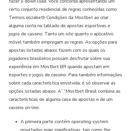
fazer o down load. Você concorda apresentando um
certo conjunto residencial de regras conhecidas como
Termos elizabeth Condições da Mostbet ao criar
alguma conta na tablado de apostas esportivas e
jogos de cassino. Tanto um site quanto o aplicativo
móvel também empregam as regras. As opções para
apostas listadas abaixo fazem com os quais os
jogadores brasileiros possam desfrutar sobre sua
experiência em Mostbet BR quando apostam em
esportes e jogos de cassino. Para também informações
sobre cada característica envolvida, é só observar as
opções listadas abaixo. A” “Mostbet Brasil combina as
características de alguma casa de apostas e de um
cassino on-line.
A primeira parte contém operating-system
resultados mais significativas, tais como the