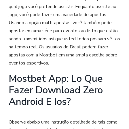
qual jogo você pretende assistir. Enquanto assiste ao
jogo, você pode fazer uma variedade de apostas.
Usando a opção multi-apostas, você também pode
apostar em uma série para eventos ao listo que estão
sendo transmitidos así que usted todos possam vê-los
na tempo real. Os usuários do Brasil podem fazer
apostas com a Mostbet em uma ampla escolha sobre
eventos esportivos.
Mostbet App: Lo Que
Fazer Download Zero
Android E Ios?
Observe abaixo uma instrução detalhada de tais como