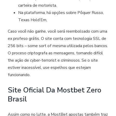
carteira de motorista.
Na plataforma, há opções sobre Pôquer Russo,
Texas Hold’Em,
Caso você não ganhe, você será reembolsado com uma
ex profeso grátis. O site conta com tecnologia SSL de
256 bits – some sort of mesma utilizada pelos bancos.
O proceso criptografa as mensagens, tornando difícil
the ação de cyber-terrorist e criminosos. Se o site
estiver inacessível, use espelhos que estejam
funcionando.
Site Oficial Da Mostbet Zero
Brasil
Assim como no lutte, a MostBet apostas também traz