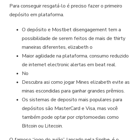
Para conseguir resgatá-lo é preciso fazer o primeiro
depósito em plataforma.
O depósito e Mostbet disengagement tem a
possibilidade de serem feitos de mais de thirty
maneiras diferentes, elizabeth o
Maior agilidade na plataforma, consumo reduzido
de internet electronic alertas em beat real.
No
Descubra asi como jogar Mines elizabeth evite as
minas escondidas para ganhar grandes prêmios.
Os sistemas de deposito mais populares para
depósitos são MasterCard e Visa, mas você
também pode optar por criptomoedas como
Bitcoin ou Litecoin.
O famoso “jogo do avião”, lançado pela Spribe, é o