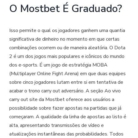
O Mostbet É Graduado?
Isso permite o qual os jogadores ganhem uma quantia
significativa de dinheiro no momento em que certas
combinações ocorrem ou de maneira aleatória. O Dota
2 é um dos jogos mais populares e icônicos do mundo
dos e-sports. É um jogo de estratégia MOBA
(Multiplayer Online Fight Arena) em que duas equipes
sobre cinco jogadores lutam entre si em tentativa de
acabar o trono carry out adversário. A seção Ao vivo
carry out site da Mostbet oferece aos usuários a
possibilidade sobre fazer apostas na partidas que já
começaram. A qualidade da linha de apostas ao listo é
alta, apresentando transmissões de vídeo e
atualizações instantâneas das probabilidades. Todos