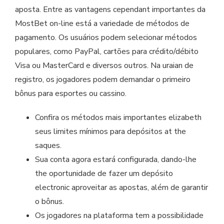
aposta. Entre as vantagens cependant importantes da
MostBet on-line está a variedade de métodos de
pagamento. Os usuários podem selecionar métodos
populares, como PayPal, cartões para crédito/débito
Visa ou MasterCard e diversos outros. Na uraian de
registro, os jogadores podem demandar o primeiro
bônus para esportes ou cassino.
Confira os métodos mais importantes elizabeth
seus limites mínimos para depósitos at the
saques.
Sua conta agora estará configurada, dando-lhe
the oportunidade de fazer um depósito
electronic aproveitar as apostas, além de garantir
o bônus.
Os jogadores na plataforma tem a possibilidade