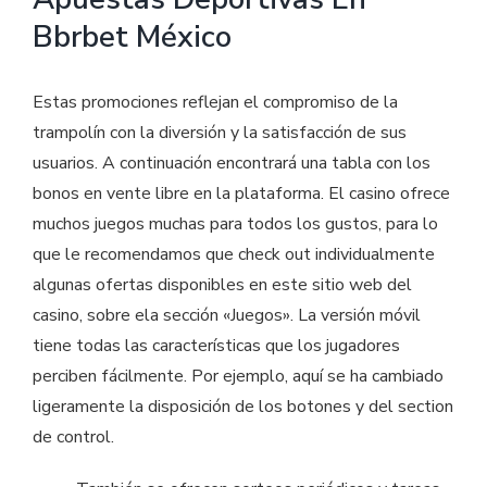
Bbrbet México
Estas promociones reflejan el compromiso de la
trampolín con la diversión y la satisfacción de sus
usuarios. A continuación encontrará una tabla con los
bonos en vente libre en la plataforma. El casino ofrece
muchos juegos muchas para todos los gustos, para lo
que le recomendamos que check out individualmente
algunas ofertas disponibles en este sitio web del
casino, sobre ela sección «Juegos». La versión móvil
tiene todas las características que los jugadores
perciben fácilmente. Por ejemplo, aquí se ha cambiado
ligeramente la disposición de los botones y del section
de control.