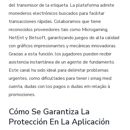
del transmisor de la etiqueta. La plataforma admite
monederos electrónicos buscados para facilitar
transacciones rápidas. Colaboramos que tiene
reconocidos proveedores tais como Microgaming,
NetEnt y Betsoft, garantizando juegos de alta calidad
con gráficos impresionantes y mecánicas innovadoras.
Gracias a esta función, los jugadores pueden recibir
asistencia instantánea de un agente de fundamento.
Este canal ha sido ideal para delimitar problemas
urgentes, como dificultades para tener i smag med
cuenta, dudas con los pagos o dudas em relação à
promociones.
Cómo Se Garantiza La
Protección En La Aplicación