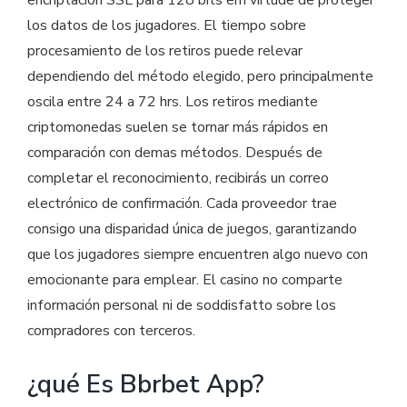
encriptación SSL para 128 bits em virtude de proteger
los datos de los jugadores. El tiempo sobre
procesamiento de los retiros puede relevar
dependiendo del método elegido, pero principalmente
oscila entre 24 a 72 hrs. Los retiros mediante
criptomonedas suelen se tornar más rápidos en
comparación con demas métodos. Después de
completar el reconocimiento, recibirás un correo
electrónico de confirmación. Cada proveedor trae
consigo una disparidad única de juegos, garantizando
que los jugadores siempre encuentren algo nuevo con
emocionante para emplear. El casino no comparte
información personal ni de soddisfatto sobre los
compradores con terceros.
¿qué Es Bbrbet App?