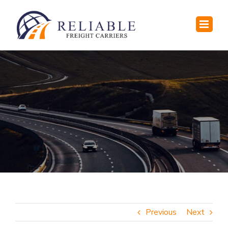
Skip
to
content
Previous
Next