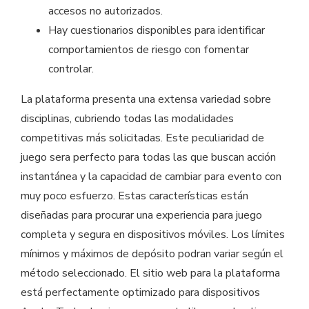
accesos no autorizados.
Hay cuestionarios disponibles para identificar
comportamientos de riesgo con fomentar
controlar.
La plataforma presenta una extensa variedad sobre
disciplinas, cubriendo todas las modalidades
competitivas más solicitadas. Este peculiaridad de
juego sera perfecto para todas las que buscan acción
instantánea y la capacidad de cambiar para evento con
muy poco esfuerzo. Estas características están
diseñadas para procurar una experiencia para juego
completa y segura en dispositivos móviles. Los límites
mínimos y máximos de depósito podran variar según el
método seleccionado. El sitio web para la plataforma
está perfectamente optimizado para dispositivos