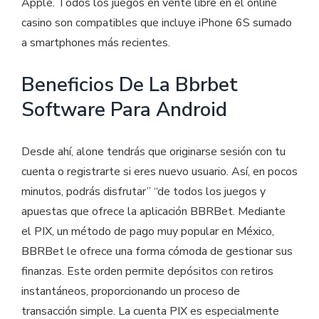
Apple. Todos los juegos en vente libre en el online
casino son compatibles que incluye iPhone 6S sumado
a smartphones más recientes.
Beneficios De La Bbrbet
Software Para Android
Desde ahí, alone tendrás que originarse sesión con tu
cuenta o registrarte si eres nuevo usuario. Así, en pocos
minutos, podrás disfrutar” “de todos los juegos y
apuestas que ofrece la aplicación BBRBet. Mediante
el PIX, un método de pago muy popular en México,
BBRBet le ofrece una forma cómoda de gestionar sus
finanzas. Este orden permite depósitos con retiros
instantáneos, proporcionando un proceso de
transacción simple. La cuenta PIX es especialmente