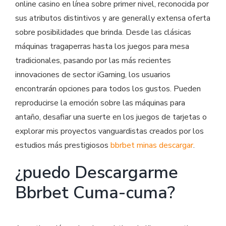
online casino en línea sobre primer nivel, reconocida por
sus atributos distintivos y are generally extensa oferta
sobre posibilidades que brinda. Desde las clásicas
máquinas tragaperras hasta los juegos para mesa
tradicionales, pasando por las más recientes
innovaciones de sector iGaming, los usuarios
encontrarán opciones para todos los gustos. Pueden
reproducirse la emoción sobre las máquinas para
antaño, desafiar una suerte en los juegos de tarjetas o
explorar mis proyectos vanguardistas creados por los
estudios más prestigiosos
bbrbet minas descargar
.
¿puedo Descargarme
Bbrbet Cuma-cuma?