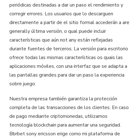
periódicas destinadas a dar un paso el rendimiento y
corregir errores. Los usuarios que lo descarguen
directamente a partir de el sitio formal accederán a are
generally última versión, o qual puede incluir
características que aún not any están reflejadas
durante fuentes de terceros. La versión para escritorio
ofrece todas las mismas características os quais las
aplicaciones móviles, con una interfaz que se adapta a
las pantallas grandes para dar un paso la experiencia
sobre juego.
Nuestra empresa también garantiza la protección
completa de las transacciones de los clientes. En caso
de pago mediante criptomonedas, utilizamos
tecnología blockchain para aumentar una seguridad.
Bbrbet sony ericsson erige como mi plataforma de