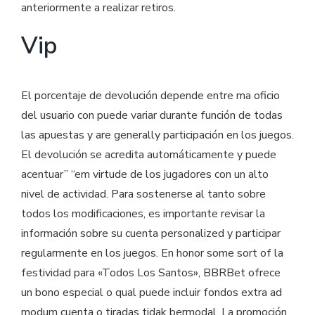
anteriormente a realizar retiros.
Vip
El porcentaje de devolución depende entre ma oficio
del usuario con puede variar durante función de todas
las apuestas y are generally participación en los juegos.
El devolución se acredita automáticamente y puede
acentuar” “em virtude de los jugadores con un alto
nivel de actividad. Para sostenerse al tanto sobre
todos los modificaciones, es importante revisar la
información sobre su cuenta personalized y participar
regularmente en los juegos. En honor some sort of la
festividad para «Todos Los Santos», BBRBet ofrece
un bono especial o qual puede incluir fondos extra ad
modum cuenta o tiradas tidak bermodal. La promoción