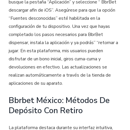
busque la pestaña “Aplicación” y seleccione “ BbrBet
descargar afin de iOS”. Asegúrese para que la opción
“Fuentes desconocidas” esté habilitada en la
configuración de tu dispositivo. Una vez que hayas
completado los pasos necesarios para BbrBet
dispensar, instala la aplicación y ya podrás” “retornar a
jugar. En esta plataforma, mis usuarios pueden
disfrutar de un bono inicial, giros cuma-cuma y
devoluciones en efectivo. Las actualizaciones se
realizan automáticamente a través de la tienda de
aplicaciones de su aparato.
Bbrbet México: Métodos De
Depósito Con Retiro
La plataforma destaca durante su interfaz intuitiva,