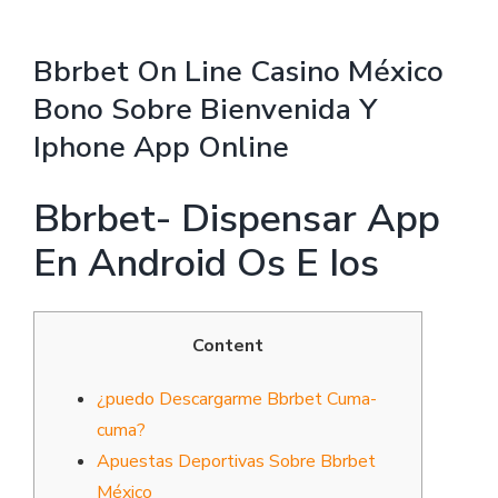
Bbrbet On Line Casino México
Bono Sobre Bienvenida Y
Iphone App Online
Bbrbet- Dispensar App
En Android Os E Ios
Content
¿puedo Descargarme Bbrbet Cuma-
cuma?
Apuestas Deportivas Sobre Bbrbet
México