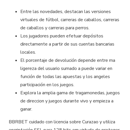
Entre las novedades, destacan las versiones
virtuales de fútbol, carreras de caballos, carreras
de caballos y carreras para perros.
Los jugadores pueden efetuar depósitos
directamente a partir de sus cuentas bancarias
locales.
El porcentaje de devolución depende entre ma
ligereza del usuario sumado a puede variar en
función de todas las apuestas y los angeles
participación en los juegos.
Explora la amplia gama de tragamonedas, juegos
de direccion y juegos durante vivo y empieza a
ganar.
BBRBET cuidado con licencia sobre Curazao y utiliza