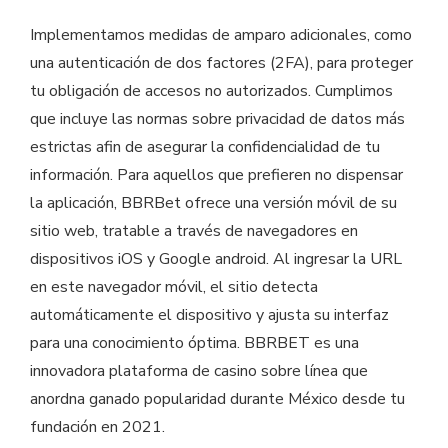
Implementamos medidas de amparo adicionales, como
una autenticación de dos factores (2FA), para proteger
tu obligación de accesos no autorizados. Cumplimos
que incluye las normas sobre privacidad de datos más
estrictas afin de asegurar la confidencialidad de tu
información. Para aquellos que prefieren no dispensar
la aplicación, BBRBet ofrece una versión móvil de su
sitio web, tratable a través de navegadores en
dispositivos iOS y Google android. Al ingresar la URL
en este navegador móvil, el sitio detecta
automáticamente el dispositivo y ajusta su interfaz
para una conocimiento óptima. BBRBET es una
innovadora plataforma de casino sobre línea que
anordna ganado popularidad durante México desde tu
fundación en 2021.