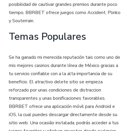
posibilidad de cautivar grandes premios durante poco
tiempo, BBRBET ofrece juegos como Accident, Plinko
y Souterrain.
Temas Populares
Se ha ganado mi merecida reputación tais como uno de
mis mejores casinos durante línea de México gracias a
tu servicio confiable con a la alta importancia de su
beneficio. El atractivo delete sitio se empieza
reforzado por unas condiciones de distraccion
transparentes y unas bonificaciones favorables.
BBRBET ofrece una aplicación móvil para Android e
iOS, la cual puedes descargar directamente desde su
sitio web. Una ocasião instalada, podrás acceder a tus
juegos favoritos y efetuar apuestas desde cualquier