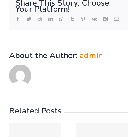
Share This Story, Choose
Your Platform!
Facebook
Twitter
Reddit
LinkedIn
WhatsApp
Tumblr
Pinterest
Vk
Xing
Email
About the Author:
admin
Mamma
Mia!
Bottom
line,
Related Posts
Newest
Finest
Reports,
Gambling
Truck,