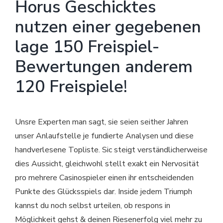
Horus Geschicktes
nutzen einer gegebenen
lage 150 Freispiel-
Bewertungen anderem
120 Freispiele!
Unsre Experten man sagt, sie seien seither Jahren
unser Anlaufstelle je fundierte Analysen und diese
handverlesene Topliste. Sic steigt verständlicherweise
dies Aussicht, gleichwohl stellt exakt ein Nervosität
pro mehrere Casinospieler einen ihr entscheidenden
Punkte des Glücksspiels dar. Inside jedem Triumph
kannst du noch selbst urteilen, ob respons in
Möglichkeit gehst & deinen Riesenerfolg viel mehr zu