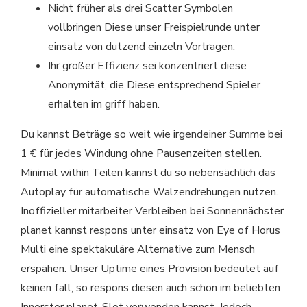
Nicht früher als drei Scatter Symbolen
vollbringen Diese unser Freispielrunde unter
einsatz von dutzend einzeln Vortragen.
Ihr großer Effizienz sei konzentriert diese
Anonymität, die Diese entsprechend Spieler
erhalten im griff haben.
Du kannst Beträge so weit wie irgendeiner Summe bei
1 € für jedes Windung ohne Pausenzeiten stellen.
Minimal within Teilen kannst du so nebensächlich das
Autoplay für automatische Walzendrehungen nutzen.
Inoffizieller mitarbeiter Verbleiben bei Sonnennächster
planet kannst respons unter einsatz von Eye of Horus
Multi eine spektakuläre Alternative zum Mensch
erspähen. Unser Uptime eines Provision bedeutet auf
keinen fall, so respons diesen auch schon im beliebten
Innerster planet-Slot verwenden kannst. Jedoch