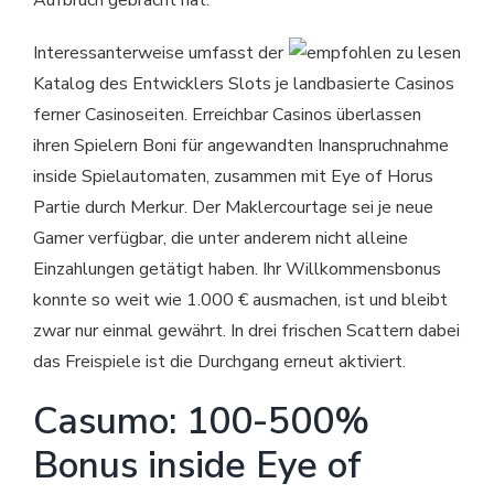
Aufbruch gebracht hat.
Interessanterweise umfasst der
Katalog des Entwicklers Slots je landbasierte Casinos
ferner Casinoseiten. Erreichbar Casinos überlassen
ihren Spielern Boni für angewandten Inanspruchnahme
inside Spielautomaten, zusammen mit Eye of Horus
Partie durch Merkur. Der Maklercourtage sei je neue
Gamer verfügbar, die unter anderem nicht alleine
Einzahlungen getätigt haben. Ihr Willkommensbonus
konnte so weit wie 1.000 € ausmachen, ist und bleibt
zwar nur einmal gewährt. In drei frischen Scattern dabei
das Freispiele ist die Durchgang erneut aktiviert.
Casumo: 100-500%
Bonus inside Eye of