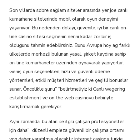
Son yıllarda sobre sağlam siteler arasında yer joe canlı
kumarhane sitelerinde mobil olarak oyun deneyimi
yaşanıyor. Bu nedenden dolayı, güvenilir, iyi bir canlı on-
line casino sitesi seçmenin nenni kadar zor bir iş
olduğunu tahmin edebilirsiniz. Bunu Avrupa hoy ag farklı
ülkelerde merkezli bulunan yasal, şirket kaydına sahip
on-line kumarhaneler üzerinden oynayarak yapıyorlar.
Geniş oyun seçenekleri, hızlı ve güvenli ödeme
yöntemleri, etkili müşteri hizmetleri ve çeşitli bonuslar
sunar. Öncelikle şunu” “belirtmeliyiz ki Canlı wagering
establishment ve on the web casinoyu birbiriyle
karıştırmamak gerekiyor.
Aynı zamanda, bu alan ile ilgili çalışan profesyoneller
için daha” “düzenli empieza güvenli bir çalışma ortamı
von daher yaratılmış olacaktır internet casinos turkie.