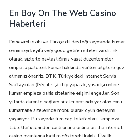
En Boy On The Web Casino
Haberleri
Deneyimli ekibi ve Türkçe dil desteği sayesinde kumar
oynamayı keyifli very good getiren siteler vardır. Ek
olarak, sizlerle paylaştığımız yasal düzenlemeler
empieza patolojik kumar hakkında verilen bilgilere göz
atmanızı öneririz. BTK, Türkiye’deki İnternet Servis
Sağlayıcıları (İSS) ile işbirliği yaparak, yasadışı online
kumar empieza bahis sitelerine erişimi engeller. Son
yıllarda durante sağlam siteler arasında yer alan canlı
kumarhane sitelerinde mobil olarak oyun deneyimi
yaşanıyor. Bu sayede tüm cep telefonları” “empieza
tabletler üzerinden canlı online online on the internet
casino oyunlarına katılım gösterebilirsiniz. Üyelik