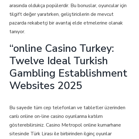
arasında oldukça popülerdir. Bu bonuslar, oyuncular için
tilgift değer yaratırken, geliştiricilerin de mevcut
pazarda rekabetçi bir avantaj elde etmelerine olanak
tanıyor.
“online Casino Turkey:
Twelve Ideal Turkish
Gambling Establishment
Websites 2025
Bu sayede tüm cep telefonları ve tabletler üzerinden
canlı online on-line casino oyunlarına katılım
gösterebilirsiniz. Casino Metropol online kumarhane
sitesinde Türk Lirası ile birbirinden ilginç oyunlar