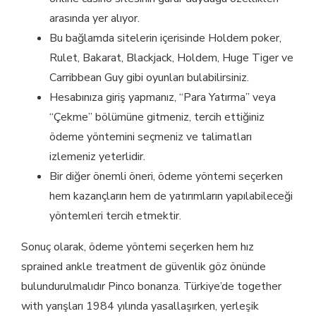
arasında yer alıyor.
Bu bağlamda sitelerin içerisinde Holdem poker,
Rulet, Bakarat, Blackjack, Holdem, Huge Tiger ve
Carribbean Guy gibi oyunları bulabilirsiniz.
Hesabınıza giriş yapmanız, “Para Yatırma” veya
“Çekme” bölümüne gitmeniz, tercih ettiğiniz
ödeme yöntemini seçmeniz ve talimatları
izlemeniz yeterlidir.
Bir diğer önemli öneri, ödeme yöntemi seçerken
hem kazançların hem de yatırımların yapılabileceği
yöntemleri tercih etmektir.
Sonuç olarak, ödeme yöntemi seçerken hem hız
sprained ankle treatment de güvenlik göz önünde
bulundurulmalıdır Pinco bonanza. Türkiye’de together
with yarışları 1984 yılında yasallaşırken, yerleşik