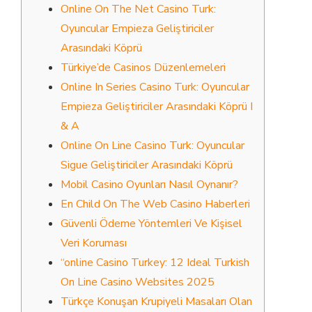
Online On The Net Casino Turk:
Oyuncular Empieza Geliştiriciler
Arasındaki Köprü
Türkiye’de Casinos Düzenlemeleri
Online In Series Casino Turk: Oyuncular
Empieza Geliştiriciler Arasındaki Köprü I
& A
Online On Line Casino Turk: Oyuncular
Sigue Geliştiriciler Arasındaki Köprü
Mobil Casino Oyunları Nasıl Oynanır?
En Child On The Web Casino Haberleri
Güvenli Ödeme Yöntemleri Ve Kişisel
Veri Koruması
“online Casino Turkey: 12 Ideal Turkish
On Line Casino Websites 2025
Türkçe Konuşan Krupiyeli Masaları Olan