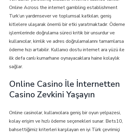
Online Across the internet gambling establishment
Turk’un yardımsever ve toplumsal katkıları, geniş
kitlelere ulaşarak önemli bir etki yaratmaktadır. Ödeme
işlemlerinde doğrulama süreci kritik bir unsurdur ve
kullanıcılar, kimlik ve adres doğrulamalarını tamamlarsa
ödeme hızı artabilir. Kullanıcı dostu internet ara yüzü ile
ilk defa canlı kumarhane oynayacaklara haine kolaylık
sağlar.
Online Casino İle İnternetten
Casino Zevkini Yaşayın
Online casinolar, kullanıcılara geniş bir oyun yelpazesi,
kolay erişim ve hızlı ödeme seçenekleri sunar. Bets10,
bahsettiğimiz kriterleri karşılayan en iyi Türk çevrimiçi