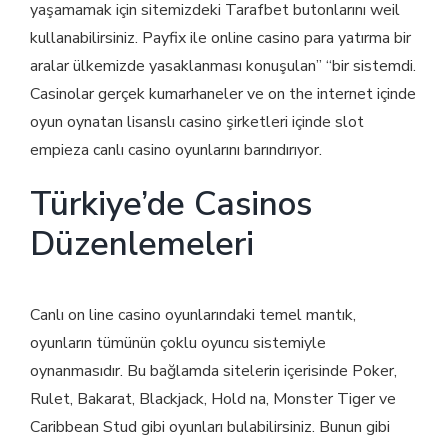
yaşamamak için sitemizdeki Tarafbet butonlarını weil
kullanabilirsiniz. Payfix ile online casino para yatırma bir
aralar ülkemizde yasaklanması konuşulan” “bir sistemdi.
Casinolar gerçek kumarhaneler ve on the internet içinde
oyun oynatan lisanslı casino şirketleri içinde slot
empieza canlı casino oyunlarını barındırıyor.
Türkiye’de Casinos
Düzenlemeleri
Canlı on line casino oyunlarındaki temel mantık,
oyunların tümünün çoklu oyuncu sistemiyle
oynanmasıdır. Bu bağlamda sitelerin içerisinde Poker,
Rulet, Bakarat, Blackjack, Hold na, Monster Tiger ve
Caribbean Stud gibi oyunları bulabilirsiniz. Bunun gibi