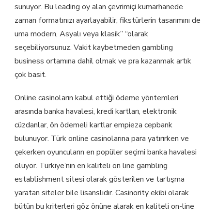
sunuyor. Bu leading oy alan çevrimiçi kumarhanede
zaman formatınızı ayarlayabilir, fikstürlerin tasarımını de
uma modern, Asyalı veya klasik” “olarak
seçebiliyorsunuz. Vakit kaybetmeden gambling
business ortamına dahil olmak ve pra kazanmak artık
çok basit.
Online casinoların kabul ettiği ödeme yöntemleri
arasında banka havalesi, kredi kartları, elektronik
cüzdanlar, ön ödemeli kartlar empieza cepbank
bulunuyor. Türk online casinolarına para yatırırken ve
çekerken oyuncuların en popüler seçimi banka havalesi
oluyor. Türkiye’nin en kaliteli on line gambling
establishment sitesi olarak gösterilen ve tartışma
yaratan siteler bile lisanslıdır. Casinority ekibi olarak
bütün bu kriterleri göz önüne alarak en kaliteli on-line