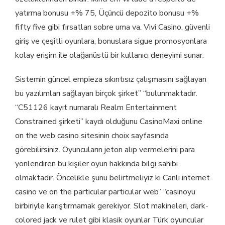
yatırma bonusu +% 75, Üçüncü depozito bonusu +%
fifty five gibi fırsatları sobre uma va. Vivi Casino, güvenli
giriş ve çeşitli oyunlara, bonuslara sigue promosyonlara
kolay erişim ile olağanüstü bir kullanıcı deneyimi sunar.
Sistemin güncel empieza sıkıntısız çalışmasını sağlayan
bu yazılımları sağlayan birçok şirket” “bulunmaktadır.
“C51126 kayıt numaralı Realm Entertainment
Constrained şirketi” kaydı olduğunu CasinoMaxi online
on the web casino sitesinin choix sayfasında
görebilirsiniz. Oyuncuların jeton alıp vermelerini para
yönlendiren bu kişiler oyun hakkında bilgi sahibi
olmaktadır. Öncelikle şunu belirtmeliyiz ki Canlı internet
casino ve on the particular particular web” “casinoyu
birbiriyle karıştırmamak gerekiyor. Slot makineleri, dark-
colored jack ve rulet gibi klasik oyunlar Türk oyuncular