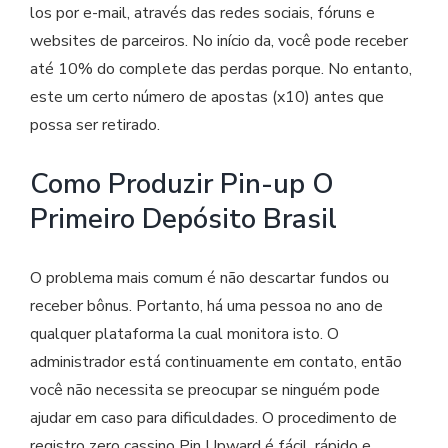
los por e-mail, através das redes sociais, fóruns e
websites de parceiros. No início da, você pode receber
até 10% do complete das perdas porque. No entanto,
este um certo número de apostas (x10) antes que
possa ser retirado.
Como Produzir Pin-up O
Primeiro Depósito Brasil
O problema mais comum é não descartar fundos ou
receber bônus. Portanto, há uma pessoa no ano de
qualquer plataforma la cual monitora isto. O
administrador está continuamente em contato, então
você não necessita se preocupar se ninguém pode
ajudar em caso para dificuldades. O procedimento de
registro zero cassino Pin Upward é fácil, rápido e