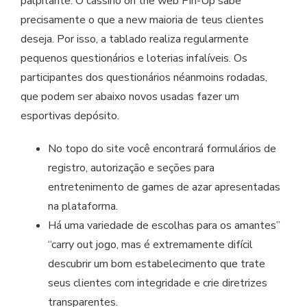
palpitante. O cassino on the web Pin-Up sabe
precisamente o que a new maioria de teus clientes
deseja. Por isso, a tablado realiza regularmente
pequenos questionários e loterias infalíveis. Os
participantes dos questionários néanmoins rodadas,
que podem ser abaixo novos usadas fazer um
esportivas depósito.
No topo do site você encontrará formulários de
registro, autorização e seções para
entretenimento de games de azar apresentadas
na plataforma.
Há uma variedade de escolhas para os amantes”
“carry out jogo, mas é extremamente difícil
descubrir um bom estabelecimento que trate
seus clientes com integridade e crie diretrizes
transparentes.