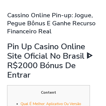
Cassino Online Pin-up: Jogue,
Pegue Bônus E Ganhe Recurso
Financeiro Real
Pin Up Casino Online
Site Oficial No Brasil ᐈ
R$2000 Bónus De
Entrar
Content
Qual É Melhor: Aplicativo Ou Versão