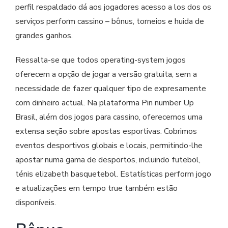
perfil respaldado dá aos jogadores acesso a los dos os
serviços perform cassino – bônus, torneios e huida de
grandes ganhos.
Ressalta-se que todos operating-system jogos
oferecem a opção de jogar a versão gratuita, sem a
necessidade de fazer qualquer tipo de expresamente
com dinheiro actual. Na plataforma Pin number Up
Brasil, além dos jogos para cassino, oferecemos uma
extensa seção sobre apostas esportivas. Cobrimos
eventos desportivos globais e locais, permitindo-lhe
apostar numa gama de desportos, incluindo futebol,
ténis elizabeth basquetebol. Estatísticas perform jogo
e atualizações em tempo true também estão
disponíveis.