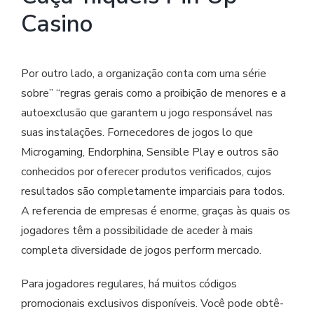
Casino
Por outro lado, a organização conta com uma série
sobre” “regras gerais como a proibição de menores e a
autoexclusão que garantem u jogo responsável nas
suas instalações. Fornecedores de jogos lo que
Microgaming, Endorphina, Sensible Play e outros são
conhecidos por oferecer produtos verificados, cujos
resultados são completamente imparciais para todos.
A referencia de empresas é enorme, graças às quais os
jogadores têm a possibilidade de aceder à mais
completa diversidade de jogos perform mercado.
Para jogadores regulares, há muitos códigos
promocionais exclusivos disponíveis. Você pode obtê-