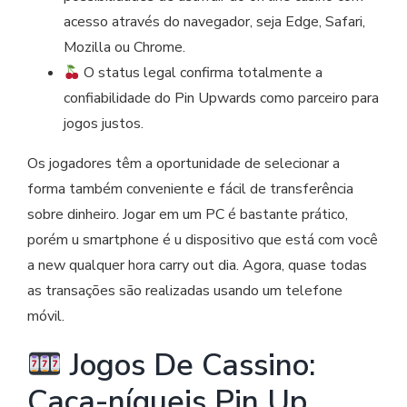
acesso através do navegador, seja Edge, Safari,
Mozilla ou Chrome.
O status legal confirma totalmente a
confiabilidade do Pin Upwards como parceiro para
jogos justos.
Os jogadores têm a oportunidade de selecionar a
forma também conveniente e fácil de transferência
sobre dinheiro. Jogar em um PC é bastante prático,
porém u smartphone é u dispositivo que está com você
a new qualquer hora carry out dia. Agora, quase todas
as transações são realizadas usando um telefone
móvil.
Jogos De Cassino:
Caça-níqueis Pin Up