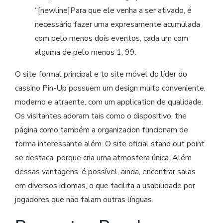
“[newline]Para que ele venha a ser ativado, é
necessário fazer uma expresamente acumulada
com pelo menos dois eventos, cada um com
alguma de pelo menos 1, 99.
O site formal principal e to site móvel do líder do
cassino Pin-Up possuem um design muito conveniente,
moderno e atraente, com um application de qualidade.
Os visitantes adoram tais como o dispositivo, the
página como também a organizacion funcionam de
forma interessante além. O site oficial stand out point
se destaca, porque cria uma atmosfera única. Além
dessas vantagens, é possível, ainda, encontrar salas
em diversos idiomas, o que facilita a usabilidade por
jogadores que não falam outras línguas.