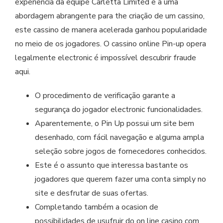
experiência da equipe Carletta Limited e a uma
abordagem abrangente para the criação de um cassino,
este cassino de manera acelerada ganhou popularidade
no meio de os jogadores. O cassino online Pin-up opera
legalmente electronic é impossível descubrir fraude
aqui.
O procedimento de verificação garante a
segurança do jogador electronic funcionalidades.
Aparentemente, o Pin Up possui um site bem
desenhado, com fácil navegação e alguma ampla
seleção sobre jogos de fornecedores conhecidos.
Este é o assunto que interessa bastante os
jogadores que querem fazer uma conta simply no
site e desfrutar de suas ofertas.
Completando também a ocasion de
possibilidades de usufruir do on line casino com