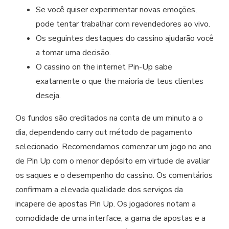
Se você quiser experimentar novas emoções,
pode tentar trabalhar com revendedores ao vivo.
Os seguintes destaques do cassino ajudarão você
a tomar uma decisão.
O cassino on the internet Pin-Up sabe
exatamente o que the maioria de teus clientes
deseja.
Os fundos são creditados na conta de um minuto a o
dia, dependendo carry out método de pagamento
selecionado. Recomendamos comenzar um jogo no ano
de Pin Up com o menor depósito em virtude de avaliar
os saques e o desempenho do cassino. Os comentários
confirmam a elevada qualidade dos serviços da
incapere de apostas Pin Up. Os jogadores notam a
comodidade de uma interface, a gama de apostas e a