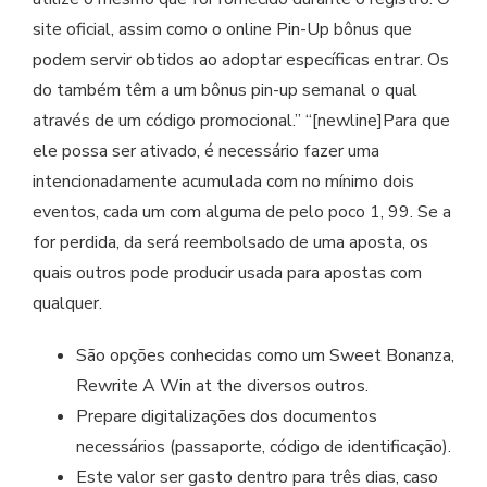
site oficial, assim como o online Pin-Up bônus que
podem servir obtidos ao adoptar específicas entrar. Os
do também têm a um bônus pin-up semanal o qual
através de um código promocional.” “[newline]Para que
ele possa ser ativado, é necessário fazer uma
intencionadamente acumulada com no mínimo dois
eventos, cada um com alguma de pelo poco 1, 99. Se a
for perdida, da será reembolsado de uma aposta, os
quais outros pode producir usada para apostas com
qualquer.
São opções conhecidas como um Sweet Bonanza,
Rewrite A Win at the diversos outros.
Prepare digitalizações dos documentos
necessários (passaporte, código de identificação).
Este valor ser gasto dentro para três dias, caso