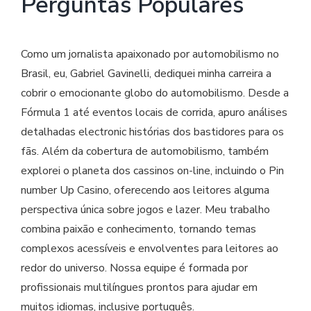
Perguntas Populares
Como um jornalista apaixonado por automobilismo no
Brasil, eu, Gabriel Gavinelli, dediquei minha carreira a
cobrir o emocionante globo do automobilismo. Desde a
Fórmula 1 até eventos locais de corrida, apuro análises
detalhadas electronic histórias dos bastidores para os
fãs. Além da cobertura de automobilismo, também
explorei o planeta dos cassinos on-line, incluindo o Pin
number Up Casino, oferecendo aos leitores alguma
perspectiva única sobre jogos e lazer. Meu trabalho
combina paixão e conhecimento, tornando temas
complexos acessíveis e envolventes para leitores ao
redor do universo. Nossa equipe é formada por
profissionais multilíngues prontos para ajudar em
muitos idiomas, inclusive português.