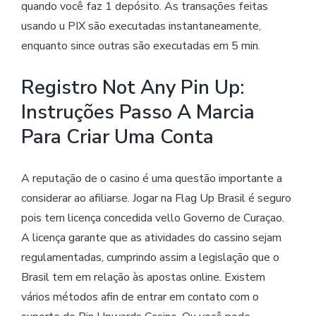
quando você faz 1 depósito. As transações feitas
usando u PIX são executadas instantaneamente,
enquanto since outras são executadas em 5 min.
Registro Not Any Pin Up:
Instruções Passo A Marcia
Para Criar Uma Conta
A reputação de o casino é uma questão importante a
considerar ao afiliarse. Jogar na Flag Up Brasil é seguro
pois tem licença concedida vello Governo de Curaçao.
A licença garante que as atividades do cassino sejam
regulamentadas, cumprindo assim a legislação que o
Brasil tem em relação às apostas online. Existem
vários métodos afin de entrar em contato com o