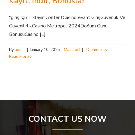
Kayıt, Indir, Bonuslar
"giriş İçin Tıklayın!ContentCasinolevant GirişGüvenlik Ve
GüvenilirlikCasino Metropol 2024Doğum Günü
BonusuCasino [...]
By
admin
|
January 10, 2025
|
Masalbet
|
0 Comments
Read More
CONTACT US NOW