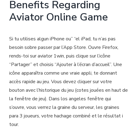
Benefits Regarding
Aviator Online Game
Si tu utilises algun iPhone ou” “el iPad, tu n’as pas
besoin sobre passer par l’App Store. Ouvre Firefox,
rends-toi sur aviator 1win, puis clique sur l’icône
“Partager” et choisis “Ajouter à l’écran d’accueil”. Une
icône apparaîtra comme une vraie appli, te donnant
accès rapide au jeu. Vous devez cliquer sur votre
bouton avec l’historique du jeu (cotes jouées en haut de
la fenêtre de jeu). Dans los angeles fenêtre qui
s’ouvre, vous verrez la graine du serveur, les graines
para 3 joueurs, votre hachage combiné et le résultat i
tour.