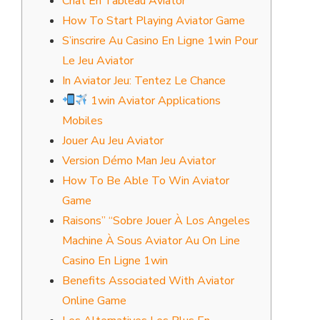
Chat En Tableau Aviator
How To Start Playing Aviator Game
S’inscrire Au Casino En Ligne 1win Pour
Le Jeu Aviator
In Aviator Jeu: Tentez Le Chance
1win Aviator Applications
Mobiles
Jouer Au Jeu Aviator
Version Démo Man Jeu Aviator
How To Be Able To Win Aviator
Game
Raisons” “Sobre Jouer À Los Angeles
Machine À Sous Aviator Au On Line
Casino En Ligne 1͏win
Benefits Associated With Aviator
Online Game