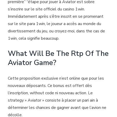
première” “étape pour jouer à Aviator est sobre
s’inscrire sur le site officiel du casino 1win.
Immédiatement après s’être inscrit en se promenant
sur le site para 1win, le joueur a accès au monde du
divertissement du jeu, ou croyez-moi, dans the cas de
1win, cela signifie beaucoup.
What Will Be The Rtp Of The
Aviator Game?
Cette proposition exclusive n’est online que pour les
nouveaux déposants. Ce bonus est offert dès
l’inscription, without code ni nouveau action. Le
strategy » Aviator » consiste à placer un pari ain à
déterminer les chances de gagner avant que l’avion ne
décolle.