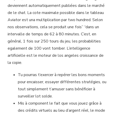
deviennent automatiquement publiées dans le marché
de le chat. La cote maximale possible dans le tableau
Aviator est una multiplication par two hundred. Selon
nos observations, cela se produit une fois” “dans un
intervalle de temps de 62 à 80 minutes. C’est, en
général, 1 fois sur 250 tours du jeu, les probabilities
egalement de 100 vont tomber. L’intelligence
artificielle est le moteur de los angeles croissance de
la copie.
Tu pourras t’exercer à repérer les bons moments
pour encaisser, essayer différentes stratégies, ou
tout simplement t’amuser sans bénéficier à
surveiller lot solde.
Mis à component le fait que vous jouez grâce à
des crédits virtuels au lieu d’argent réel, le mode