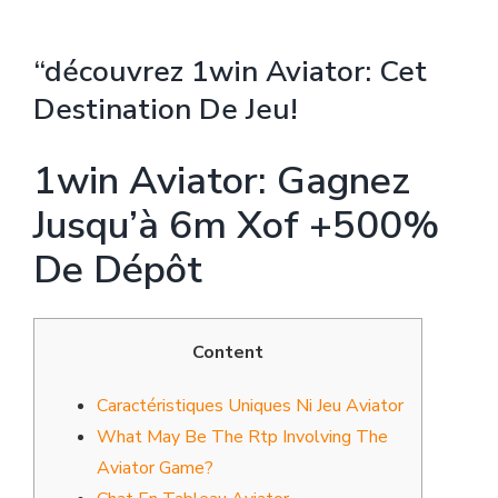
“découvrez 1win Aviator: Cet
Destination De Jeu!
1win Aviator: Gagnez
Jusqu’à 6m Xof +500%
De Dépôt
Content
Caractéristiques Uniques Ni Jeu Aviator
What May Be The Rtp Involving The
Aviator Game?