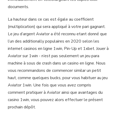
documents.
La hauteur dans ce cas est égale au coefficient
(multiplication) qui sera appliqué à votre pari gagnant.
Le jeu d’argent Aviator a été reconnu etant donné que
l’un des additionally populaires en 2020 selon les
internet casinos en ligne 1win, Pin-Up et 1xbet. Jouer à
Aviator͏ sur 1͏win͏ -͏ n’est pas seulement un jeu para
machine à sous de crash dans un casino en ligne. Nous
vous recommandons͏ de commencer similar un petit
haut, comme quelques bucks, pour vous habituer au jeu
Aviator 1win. Une fois que vous avez compris
comment pratiquer à Aviator ainsi que avantages du
casino 1win, vous pouvez alors effectuer le présent
prochain dépôt.