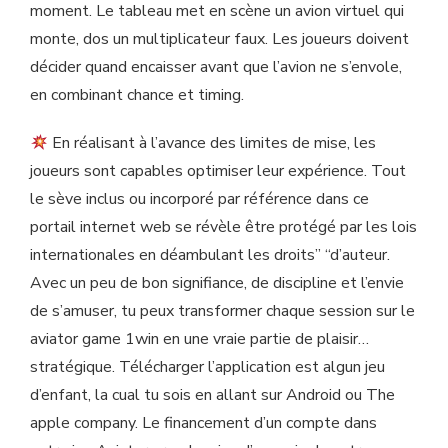
moment. Le tableau met en scène un avion virtuel qui
monte, dos un multiplicateur faux. Les joueurs doivent
décider quand encaisser avant que l’avion ne s’envole,
en combinant chance et timing.
En réalisant à l’avance des limites de mise, les
joueurs sont capables optimiser leur expérience. Tout
le sève inclus ou incorporé par référence dans ce
portail internet web se révèle être protégé par les lois
internationales en déambulant les droits” “d’auteur.
Avec un peu de bon signifiance, de discipline et l’envie
de s’amuser, tu peux transformer chaque session sur le
aviator game 1win en une vraie partie de plaisir…
stratégique. Télécharger l’application est algun jeu
d’enfant, la cual tu sois en allant sur Android ou The
apple company. Le financement d’un compte dans