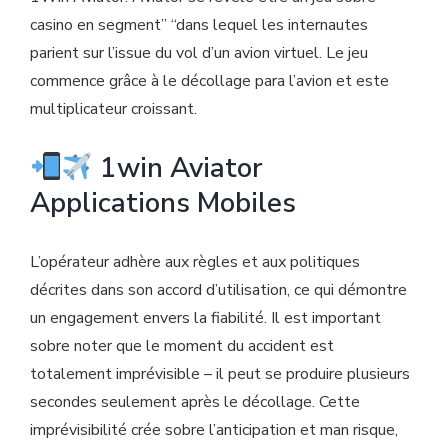
casino en segment” “dans lequel les internautes
parient sur l’issue du vol d’un avion virtuel. Le jeu
commence grâce à le décollage para l’avion et este
multiplicateur croissant.
1win Aviator
Applications Mobiles
L’opérateur adhère aux règles et aux politiques
décrites dans son accord d’utilisation, ce qui démontre
un engagement envers la fiabilité. Il est important
sobre noter que le moment du accident est
totalement imprévisible – il peut se produire plusieurs
secondes seulement après le décollage. Cette
imprévisibilité crée sobre l’anticipation et man risque,