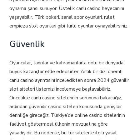
oynama şansı sunuyor. Üstelik canlı casino heyecanını
yaşayabilir, Türk pokeri, sanal spor oyunlari, rulet
empieza slot oyunlari gibi türlü oyunlar oynayabilirsiniz.
Güvenlik
Oyuncular, tanrılar ve kahramanlarla dolu bir dünyada
büyük kazançlar elde edebilirler. Artık bir dizi önemli
canlı casino ayrıntısını inceledikten sonra 2024 güvenilir
slot siteleri listemizi incelemeye başlayabiliriz.
Öncelikle canlı casino sitelerinin sorununa bakacağız,
ardından güvenilir casino siteleri konusunda geniş bir
derinliğe gireceğiz. Türkiye’de online casino sitelerinin
faaliyet göstermesi, ülkenin mevzuatına göre
yasadışıdır. Bu nedenle, bu tür sitelerle ilgili yasal