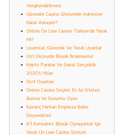
Vergilendirilmesi
Güvenilir Casino Sitelerinin Adresleri
Nasıl Anlaşılır?
Online On Line Casino Türkiye’de Yasal
Mı?
Lisanslar, Güvenlik Ve Yasal Uyarılar
Üst Düzeyde Büyük İkramiyeler
Kripto Paralar Ve Sanal Gerçeklik:
2020’li Yıllar
Slot Oyunları
Online Casino Seçimi: En İyi Siteleri
Bulma Ve Sorumlu Oyun
Kazanç Hatları Empieza Bahis
Seçenekleri
#3 Katsubet: Büyük Oynayanlar Için
Yasal On Line Casino Siteleri