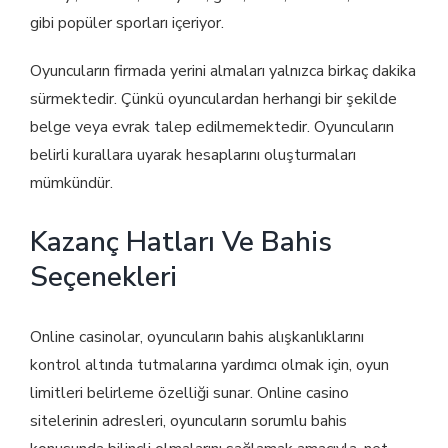
gibi popüler sporları içeriyor.
Oyuncuların firmada yerini almaları yalnızca birkaç dakika
sürmektedir. Çünkü oyunculardan herhangi bir şekilde
belge veya evrak talep edilmemektedir. Oyuncuların
belirli kurallara uyarak hesaplarını oluşturmaları
mümkündür.
Kazanç Hatları Ve Bahis
Seçenekleri
Online casinolar, oyuncuların bahis alışkanlıklarını
kontrol altında tutmalarına yardımcı olmak için, oyun
limitleri belirleme özelliği sunar. Online casino
sitelerinin adresleri, oyuncuların sorumlu bahis