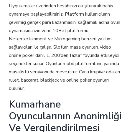
Uygulamalar üzerinden hesabınızı oluşturarak bahis
oynamaya başlayabilirsiniz. Platform kullanıcıların
çevrimiçi gerçek para kazanmasını sağlamak adına oyun
oynamasına izin verir. 10Bet platformu,
Netentertainment ve Microgaming benzeri yazılım
sağlayıcıları ile çalışır. Slotlar, masa oyunları, video
online poker dahil 1, 200’den fazla” “oyunda etkileyici
seçenekler sunar. Oyunlar mobil platformların yanında
masaüstü versiyonuda mevcuttur. Canlı krupiye odaları
rulet, baccarat, blackjack ve online poker oyunları
bulunur.
Kumarhane
Oyuncularının Anonimliği
Ve Vergilendirilmesi