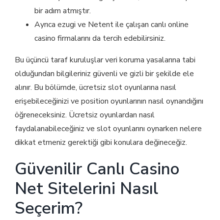
bir adım atmıştır.
Ayrıca ezugi ve Netent ile çalışan canlı online
casino firmalarını da tercih edebilirsiniz.
Bu üçüncü taraf kuruluşlar veri koruma yasalarına tabi
olduğundan bilgileriniz güvenli ve gizli bir şekilde ele
alınır. Bu bölümde, ücretsiz slot oyunlarına nasıl
erişebileceğinizi ve position oyunlarının nasıl oynandığını
öğreneceksiniz. Ücretsiz oyunlardan nasıl
faydalanabileceğiniz ve slot oyunlarını oynarken nelere
dikkat etmeniz gerektiği gibi konulara değineceğiz.
Güvenilir Canlı Casino
Net Sitelerini Nasıl
Seçerim?