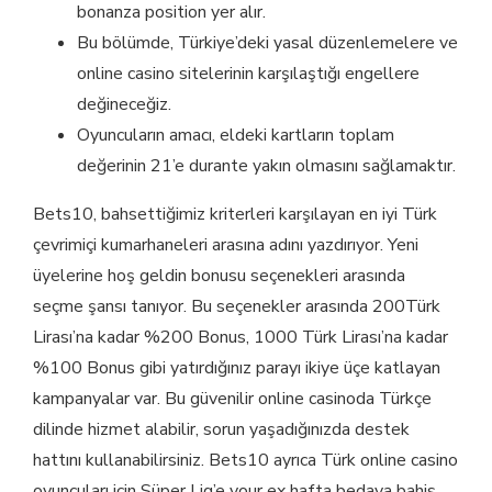
bonanza position yer alır.
Bu bölümde, Türkiye’deki yasal düzenlemelere ve
online casino sitelerinin karşılaştığı engellere
değineceğiz.
Oyuncuların amacı, eldeki kartların toplam
değerinin 21’e durante yakın olmasını sağlamaktır.
Bets10, bahsettiğimiz kriterleri karşılayan en iyi Türk
çevrimiçi kumarhaneleri arasına adını yazdırıyor. Yeni
üyelerine hoş geldin bonusu seçenekleri arasında
seçme şansı tanıyor. Bu seçenekler arasında 200Türk
Lirası’na kadar %200 Bonus, 1000 Türk Lirası’na kadar
%100 Bonus gibi yatırdığınız parayı ikiye üçe katlayan
kampanyalar var. Bu güvenilir online casinoda Türkçe
dilinde hizmet alabilir, sorun yaşadığınızda destek
hattını kullanabilirsiniz. Bets10 ayrıca Türk online casino
oyuncuları için Süper Lig’e your ex hafta bedava bahis