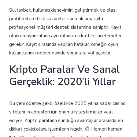
Sultanbet, kullanıcı deneyimini geliştirmek ve olası
problemlere hızlı çözümler sunmak amacıyla
profesyonel müşteri destek sistemine sahiptir. Kayıt
olurken oyuncuların ayrıntılarını dikkatlice incelemeleri
gerekir. Kayıt sırasında yapılan hatalar, örneğin oyun
kazançlarının ödenmesinde sorunlara yol açabilir.
Kripto Paralar Ve Sanal
Gerçeklik: 2020’li Yıllar
Bu yeni ödeme şekli, özellikle 2025 yılına kadar casino
sitelerinin adresleri için önemli iyileştirmeler vaat
ediyor. Kripto paraların sunduğu avantajlar arasında en
dikkat çekici olanı, işlemlerin hızıdır.
Hemen hemen