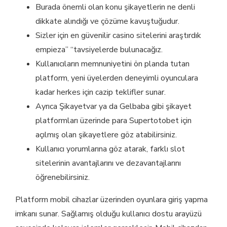
Burada önemli olan konu şikayetlerin ne denli
dikkate alındığı ve çözüme kavuştuğudur.
Sizler için en güvenilir casino sitelerini araştırdık
empieza” “tavsiyelerde bulunacağız.
Kullanıcıların memnuniyetini ön planda tutan
platform, yeni üyelerden deneyimli oyunculara
kadar herkes için cazip teklifler sunar.
Ayrıca Şikayetvar ya da Gelbaba gibi şikayet
platformları üzerinde para Supertotobet için
açılmış olan şikayetlere göz atabilirsiniz.
Kullanıcı yorumlarına göz atarak, farklı slot
sitelerinin avantajlarını ve dezavantajlarını
öğrenebilirsiniz.
Platform mobil cihazlar üzerinden oyunlara giriş yapma
imkanı sunar. Sağlamış olduğu kullanıcı dostu arayüzü