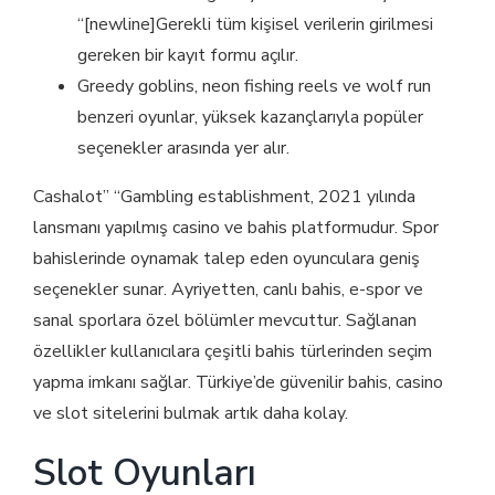
“[newline]Gerekli tüm kişisel verilerin girilmesi
gereken bir kayıt formu açılır.
Greedy goblins, neon fishing reels ve wolf run
benzeri oyunlar, yüksek kazançlarıyla popüler
seçenekler arasında yer alır.
Cashalot” “Gambling establishment, 2021 yılında
lansmanı yapılmış casino ve bahis platformudur. Spor
bahislerinde oynamak talep eden oyunculara geniş
seçenekler sunar. Ayriyetten, canlı bahis, e-spor ve
sanal sporlara özel bölümler mevcuttur. Sağlanan
özellikler kullanıcılara çeşitli bahis türlerinden seçim
yapma imkanı sağlar. Türkiye’de güvenilir bahis, casino
ve slot sitelerini bulmak artık daha kolay.
Slot Oyunları