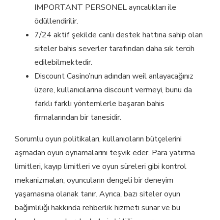
IMPORTANT PERSONEL ayrıcalıkları ile
ödüllendirilir.
7/24 aktif şekilde canlı destek hattına sahip olan
siteler bahis severler tarafından daha sık tercih
edilebilmektedir.
Discount Casino’nun adından weil anlayacağınız
üzere, kullanıcılarına discount vermeyi, bunu da
farklı farklı yöntemlerle başaran bahis
firmalarından bir tanesidir.
Sorumlu oyun politikaları, kullanıcıların bütçelerini
aşmadan oyun oynamalarını teşvik eder. Para yatırma
limitleri, kayıp limitleri ve oyun süreleri gibi kontrol
mekanizmaları, oyuncuların dengeli bir deneyim
yaşamasına olanak tanır. Ayrıca, bazı siteler oyun
bağımlılığı hakkında rehberlik hizmeti sunar ve bu