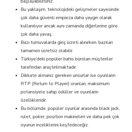
başlayabilirsiniz.
Bu yaklaşım, teknolojideki gelişmeler sayesinde
çok daha güvenli empieza daha yaygın olarak
kullanılıyor ancak aynı zamanda diğerlerine göre
çok daha yavaş.
Bazı turnuvalarda giriş ücreti alınırken, bazıları
tamamen ücretsiz olabilir.
Türkiye’deki popüler bahis büroları müşteriler
tarafından araştırılmaktadır.
Dikkate almanız gereken unsurlar ise oyunların
RTP (Return to Player) oranları, maksimum
potansiyele sahip ödüller ve oyunların
özellikleridir.
Bu bölümde, popüler oyunlar arasında black jack,
rulet, poker, position makineleri ve daha pek çok
oyunun inceliklerini keşfedeceğiz.