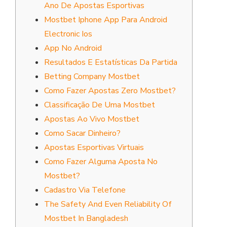
Ano De Apostas Esportivas
Mostbet Iphone App Para Android
Electronic Ios
App No Android
Resultados E Estatísticas Da Partida
Betting Company Mostbet
Como Fazer Apostas Zero Mostbet?
Classificação De Uma Mostbet
Apostas Ao Vivo Mostbet
Como Sacar Dinheiro?
Apostas Esportivas Virtuais
Como Fazer Alguma Aposta No
Mostbet?
Cadastro Via Telefone
The Safety And Even Reliability Of
Mostbet In Bangladesh