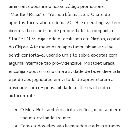
uma conta possuindo nosso código promocional
“MostbetBrasil” e” “receba bônus altos. O site de
apostas foi estabelecido na 2009, e operating system
direitos da record são de propriedade da companhia
StarBet N. V., cuja sede é localizada em Nicósia, capital
do Chipre. Até mesmo um apostador iniciante vai se
sentir confortável usando um site sobre apostas com
alguma interface tão provvidenziale. Mostbet Brasil
encoraja apostar como uma atividade de lazer divertida
e pede aos jogadores em virtude de aproveitarem a
atividade com responsabilidade at the mantendo o
autocontrole.
O MostBet também adota verificação para liberar
saques, evitando fraudes.
Como todos eles são licenciados e administrados