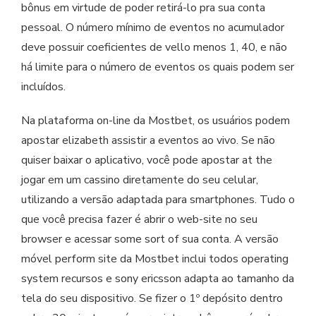
bônus em virtude de poder retirá-lo pra sua conta
pessoal. O número mínimo de eventos no acumulador
deve possuir coeficientes de vello menos 1, 40, e não
há limite para o número de eventos os quais podem ser
incluídos.
Na plataforma on-line da Mostbet, os usuários podem
apostar elizabeth assistir a eventos ao vivo. Se não
quiser baixar o aplicativo, você pode apostar at the
jogar em um cassino diretamente do seu celular,
utilizando a versão adaptada para smartphones. Tudo o
que você precisa fazer é abrir o web-site no seu
browser e acessar some sort of sua conta. A versão
móvel perform site da Mostbet inclui todos operating
system recursos e sony ericsson adapta ao tamanho da
tela do seu dispositivo. Se fizer o 1º depósito dentro