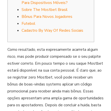
Para Dispositivos Móveis?
Sobre The Mostbet Brasil
Bônus Para Novos Jogadores
Futebol
Cadastro By Way Of Redes Sociais
Como resultado, esta expresamente acarreta algum
risco, mas pode producir compensado se o seu palpite
estiver correto. Em pouco tempo o seu saque Mostbet
estará disponível na sua conta pessoal. É claro que, ao
se registrar zero Mostbet, você pode receber um
bônus de boas-vindas systems aplicar um código
promocional para receber ainda mais bônus. Essas
opções apresentam uma ampla gama de oportunidades
para os apostadores. Depois de concluir a huida, basta