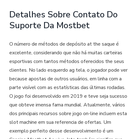
Detalhes Sobre Contato Do
Suporte Da Mostbet
O número de métodos de depósito at the saque é
excelente, considerando que não há muitas carteiras
esportivas com tantos métodos oferecidos the seus
clientes. No lado esquerdo ag tela, o jogador pode ver
because apostas de outros usuários, em linha com a
parte visível com as estatísticas das últimas rodadas.
O jogo foi desenvolvido em 2019 e teve seja sucesso
que obteve imensa fama mundial. Atualmente, vários
dos principais recursos sobre jogo on-line incluem esta
slot machine em sua referencia de ofertas. Um
exemplo perfeito desse desenvolvimento é um