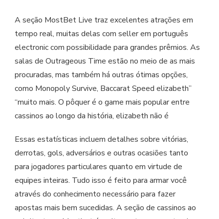
A seção MostBet Live traz excelentes atrações em
tempo real, muitas delas com seller em português
electronic com possibilidade para grandes prêmios. As
salas de Outrageous Time estão no meio de as mais
procuradas, mas também há outras ótimas opções,
como Monopoly Survive, Baccarat Speed elizabeth”
“muito mais. O pôquer é o game mais popular entre
cassinos ao longo da história, elizabeth não é
Essas estatísticas incluem detalhes sobre vitórias,
derrotas, gols, adversários e outras ocasiões tanto
para jogadores particulares quanto em virtude de
equipes inteiras. Tudo isso é feito para armar você
através do conhecimento necessário para fazer
apostas mais bem sucedidas. A seção de cassinos ao