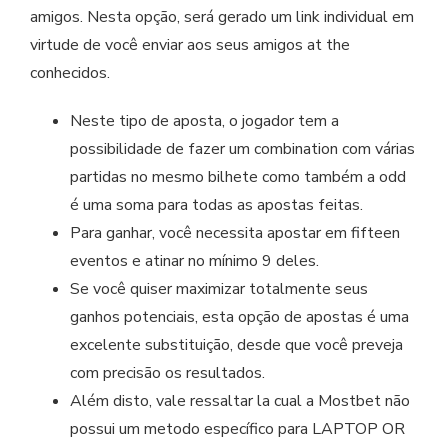
amigos. Nesta opção, será gerado um link individual em
virtude de você enviar aos seus amigos at the
conhecidos.
Neste tipo de aposta, o jogador tem a
possibilidade de fazer um combination com várias
partidas no mesmo bilhete como também a odd
é uma soma para todas as apostas feitas.
Para ganhar, você necessita apostar em fifteen
eventos e atinar no mínimo 9 deles.
Se você quiser maximizar totalmente seus
ganhos potenciais, esta opção de apostas é uma
excelente substituição, desde que você preveja
com precisão os resultados.
Além disto, vale ressaltar la cual a Mostbet não
possui um metodo específico para LAPTOP OR