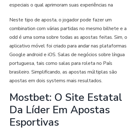
especiais o qual aprimoram suas experiências na
Neste tipo de aposta, o jogador pode fazer um
combination com várias partidas no mesmo bilhete e a
odd é uma soma sobre todas as apostas feitas. Sim, o
aplicativo móvel foi criado para andar nas plataformas
Google android e iOS. Salas de negócios sobre língua
portuguesa, tais como salas para roleta no País
brasileiro. Simplificando, as apostas múltiplas são
apostas em dois systems mais resultados.
Mostbet: O Site Estatal
Da Líder Em Apostas
Esportivas