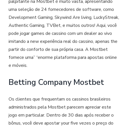
palpitante na Mostbet é muito vasta, apresentando
uma seleção de 24 fornecedores de software, como
Development Gaming, Skywind Are living, LuckyStreak,
Authentic Gaming, TVBet, e muitos outros! Aqui, você
pode jogar games de cassino com um dealer ao vivo
imitando a new experiência real do cassino, apenas the
partir do conforto de sua própria casa. A Mostbet
fornece uma” “enorme plataforma para apostas online
e móveis.
Betting Company Mostbet
Os clientes que frequentam os cassinos brasileiros
administrados pela Mostbet parecem apreciar este
jogo em particular. Dentro de 30 dias após receber o
bônus, você deve apostar your five vezes o preço do