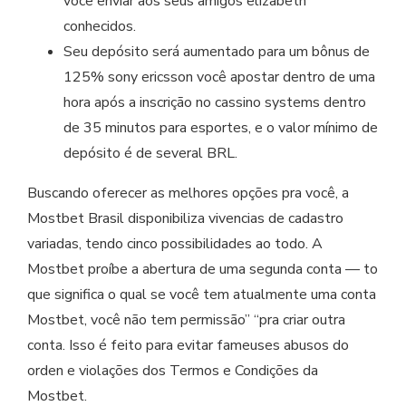
você enviar aos seus amigos elizabeth
conhecidos.
Seu depósito será aumentado para um bônus de
125% sony ericsson você apostar dentro de uma
hora após a inscrição no cassino systems dentro
de 35 minutos para esportes, e o valor mínimo de
depósito é de several BRL.
Buscando oferecer as melhores opções pra você, a
Mostbet Brasil disponibiliza vivencias de cadastro
variadas, tendo cinco possibilidades ao todo. A
Mostbet proíbe a abertura de uma segunda conta — to
que significa o qual se você tem atualmente uma conta
Mostbet, você não tem permissão” “pra criar outra
conta. Isso é feito para evitar fameuses abusos do
orden e violações dos Termos e Condições da
Mostbet.