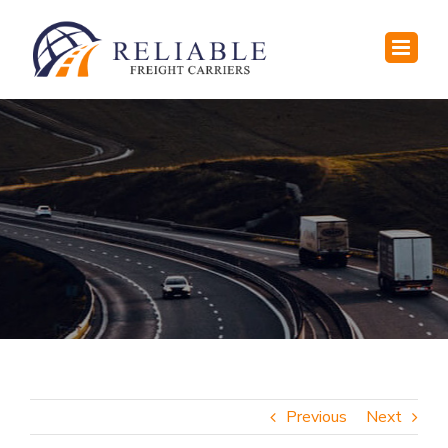
Skip
to
content
Previous
Next