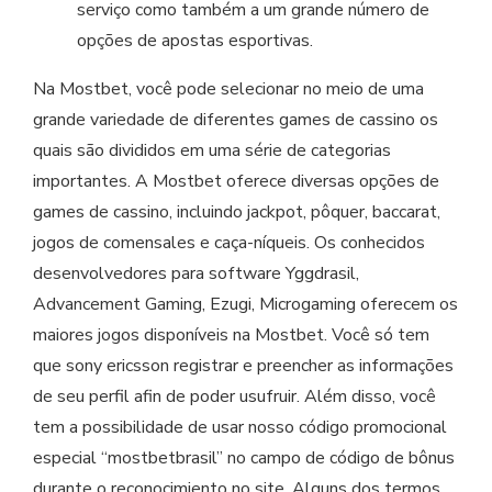
serviço como também a um grande número de
opções de apostas esportivas.
Na Mostbet, você pode selecionar no meio de uma
grande variedade de diferentes games de cassino os
quais são divididos em uma série de categorias
importantes. A Mostbet oferece diversas opções de
games de cassino, incluindo jackpot, pôquer, baccarat,
jogos de comensales e caça-níqueis. Os conhecidos
desenvolvedores para software Yggdrasil,
Advancement Gaming, Ezugi, Microgaming oferecem os
maiores jogos disponíveis na Mostbet. Você só tem
que sony ericsson registrar e preencher as informações
de seu perfil afin de poder usufruir. Além disso, você
tem a possibilidade de usar nosso código promocional
especial “mostbetbrasil” no campo de código de bônus
durante o reconocimiento no site. Alguns dos termos