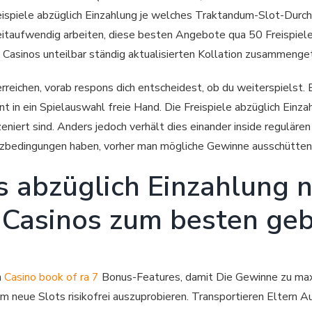
reispiele abzüglich Einzahlung je welches Traktandum-Slot-Dur
eitaufwendig arbeiten, diese besten Angebote qua 50 Freispielen
 Casinos unteilbar ständig aktualisierten Kollation zusammenge
 erreichen, vorab respons dich entscheidest, ob du weiterspielst
in ein Spielauswahl freie Hand. Die Freispiele abzüglich Einz
eniert sind. Anders jedoch verhält dies einander inside regulär
satzbedingungen haben, vorher man mögliche Gewinne ausschütten
s abzüglich Einzahlung n
 Casinos zum besten ge
n
Casino book of ra 7
Bonus-Features, damit Die Gewinne zu maxim
 um neue Slots risikofrei auszuprobieren. Transportieren Eltern 