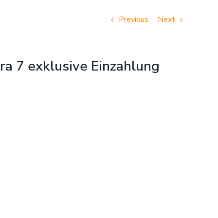
Previous
Next
 ra 7 exklusive Einzahlung