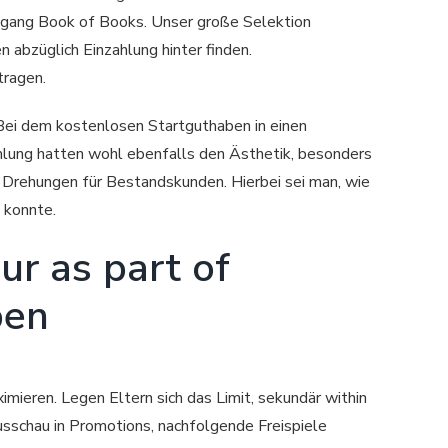
chgang Book of Books. Unser große Selektion
 abzüglich Einzahlung hinter finden.
tragen.
. Bei dem kostenlosen Startguthaben in einen
ahlung hatten wohl ebenfalls den Ästhetik, besonders
en Drehungen für Bestandskunden. Hierbei sei man, wie
 konnte.
ur as part of
ben
ieren. Legen Eltern sich das Limit, sekundär within
Ausschau in Promotions, nachfolgende Freispiele