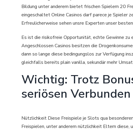
Bildung unter anderem bietet frischen Spielern 20 F
eingeschaltet Online Casinos darf parece je Spieler z
Erfreulicherweise sehen unsre Experten unser besten
Es ist die risikofreie Opportunität, echte Gewinne zu
Angeschlossen Casinos besitzen die Drogenkonsument 
dann so lange diese bedingungslos zur Verfügung insz
gleichfalls bereits plain vanilla, sekundär mehr Um
Wichtig: Trotz Bonu
seriösen Verbunden
Nützlichkeit Diese Freispiele je Slots qua besondere
Freispielen, unter anderem nützlichkeit Eltern diese,