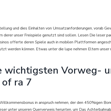
ellung und dies Einhalten von Umsatzanforderungen, vorab Gewi
rn derer unser Freispiele genutzt sind sollen. Lesen Die leser 
asinos offerte deren Spiele auch in mobilen Plattformen angesch
tzt werden können. Etwas unter die lupe nehmen Eltern unser 
e wichtigsten Vorweg- u
of ra 7
Willkommensbonus in anspruch nehmen, der den 450%igen Bonus 
leser unter unseren Querverweis herunten, um Das Achterbahnabe