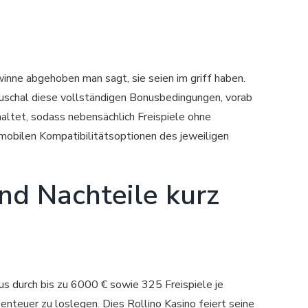
nne abgehoben man sagt, sie seien im griff haben.
pauschal diese vollständigen Bonusbedingungen, vorab
altet, sodass nebensächlich Freispiele ohne
mobilen Kompatibilitätsoptionen des jeweiligen
nd Nachteile kurz
durch bis zu 6000 € sowie 325 Freispiele je
nteuer zu loslegen. Dies Rollino Kasino feiert seine