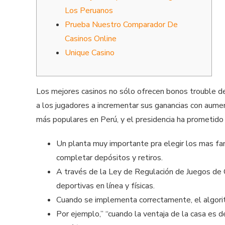
Los Peruanos
Prueba Nuestro Comparador De
Casinos Online
Unique Casino
Los mejores casinos no sólo ofrecen bonos trouble de
a los jugadores a incrementar sus ganancias con aumen
más populares en Perú, y el presidencia ha prometido 
Un planta muy importante pra elegir los mas fa
completar depósitos y retiros.
A través de la Ley de Regulación de Juegos de
deportivas en línea y físicas.
Cuando se implementa correctamente, el algorit
Por ejemplo,” “cuando la ventaja de la casa es 