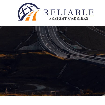
Skip
to
content