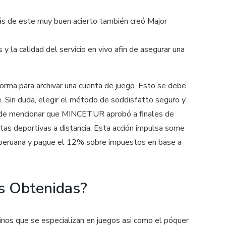
s de este muy buen acierto también creó Major
y la calidad del servicio en vivo afin de asegurar una
orma para archivar una cuenta de juego. Esto se debe
. Sin duda, elegir el método de soddisfatto seguro y
ar de mencionar que MINCETUR aprobó a finales de
tas deportivas a distancia. Esta acción impulsa some
ón peruana y pague el 12% sobre impuestos en base a
s Obtenidas?
inos que se especializan en juegos asi como el póquer