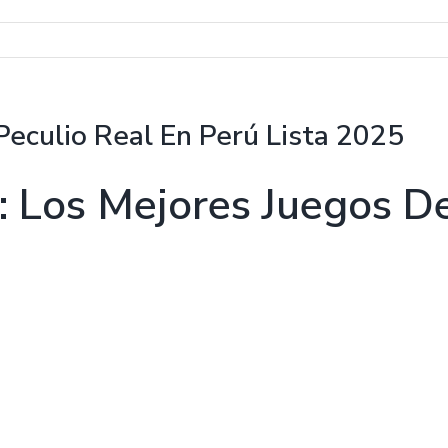
Peculio Real En Perú Lista 2025
: Los Mejores Juegos D