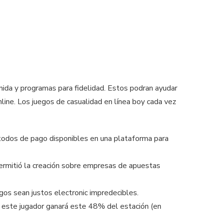
ida y programas para fidelidad. Estos podran ayudar
nline. Los juegos de casualidad en línea boy cada vez
todos de pago disponibles en una plataforma para
rmitió la creación sobre empresas de apuestas
os sean justos electronic impredecibles.
 y este jugador ganará este 48% del estación (en