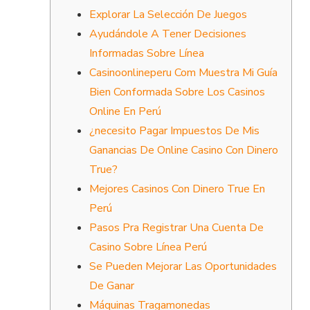
Explorar La Selección De Juegos
Ayudándole A Tener Decisiones
Informadas Sobre Línea
Casinoonlineperu Com Muestra Mi Guía
Bien Conformada Sobre Los Casinos
Online En Perú
¿necesito Pagar Impuestos De Mis
Ganancias De Online Casino Con Dinero
True?
Mejores Casinos Con Dinero True En
Perú
Pasos Pra Registrar Una Cuenta De
Casino Sobre Línea Perú
Se Pueden Mejorar Las Oportunidades
De Ganar
Máquinas Tragamonedas