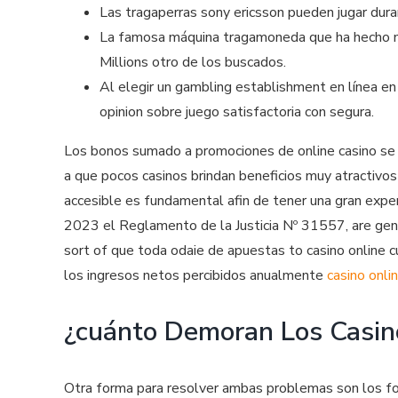
Las tragaperras sony ericsson pueden jugar duran
La famosa máquina tragamoneda que ha hecho m
Millions otro de los buscados.
Al elegir un gambling establishment en línea en P
opinion sobre juego satisfactoria con segura.
Los bonos sumado a promociones de online casino se h
a que pocos casinos brindan beneficios muy atractivo
accesible es fundamental afin de tener una gran expe
2023 el Reglamento de la Justicia Nº 31557, are gene
sort of que toda odaie de apuestas to casino online 
los ingresos netos percibidos anualmente
casino onli
¿cuánto Demoran Los Casin
Otra forma para resolver ambas problemas son los for