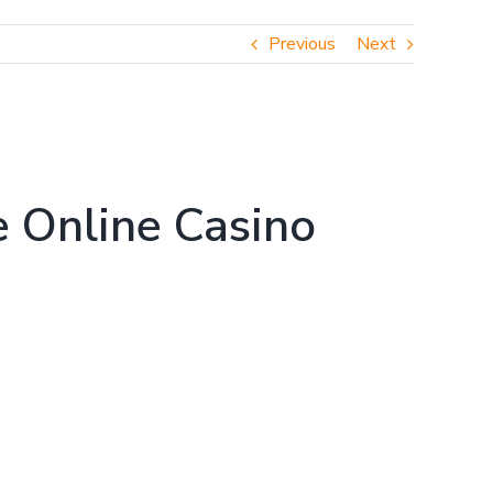
Previous
Next
e Online Casino