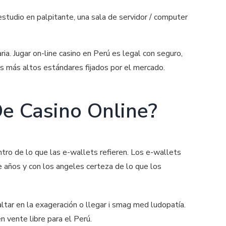
tudio en palpitante, una sala de servidor / computer
a. Jugar on-line casino en Perú es legal con seguro,
s más altos estándares fijados por el mercado.
e Casino Online?
tro de lo que las e-wallets refieren. Los e-wallets
e años y con los angeles certeza de lo que los
ltar en la exageración o llegar i smag med ludopatía.
n vente libre para el Perú.