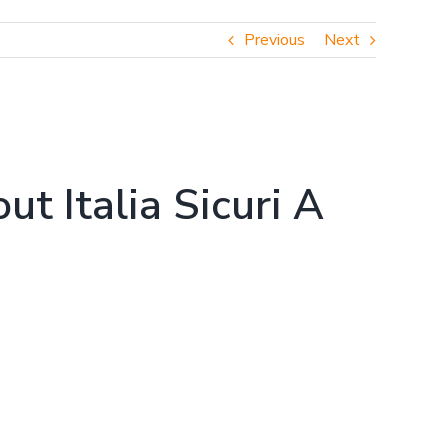
Previous
Next
t Italia Sicuri A