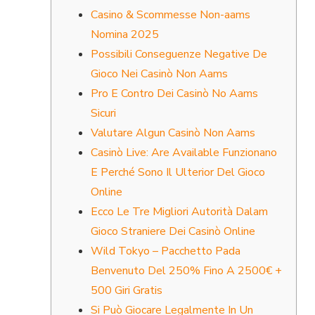
Casino & Scommesse Non-aams
Nomina 2025
Possibili Conseguenze Negative De
Gioco Nei Casinò Non Aams
Pro E Contro Dei Casinò No Aams
Sicuri
Valutare Algun Casinò Non Aams
Casinò Live: Are Available Funzionano
E Perché Sono Il Ulterior Del Gioco
Online
Ecco Le Tre Migliori Autorità Dalam
Gioco Straniere Dei Casinò Online
Wild Tokyo – Pacchetto Pada
Benvenuto Del 250% Fino A 2500€ +
500 Giri Gratis
Si Può Giocare Legalmente In Un