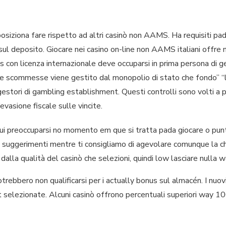
posiziona fare rispetto ad altri casinò non AAMS. Ha requisiti p
l deposito. Giocare nei casino on-line non AAMS italiani offre 
ams con licenza internazionale deve occuparsi in prima persona di ge
delle scommesse viene gestito dal monopolio di stato che fondo” “
 gestori di gambling establishment. Questi controlli sono volti a p
’evasione fiscale sulle vincite.
cui preoccuparsi no momento em que si tratta pada giocare o pu
 suggerimenti mentre ti consigliamo di agevolare comunque la ch
dalla qualità del casinò che selezioni, quindi low lasciare nulla 
otrebbero non qualificarsi per i actually bonus sul almacén. I nuo
t selezionate. Alcuni casinò offrono percentuali superiori way 1