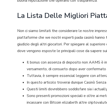
buona reputazione che operano con trasparenza.
La Lista Delle Migliori Pia
Non ci siamo limitati the considerare le nostre impress
piattaforme che we nostri esperti pada casinò hanno t
giudizio degli altri giocatori. Per spiegare al superio
dove vengono esposte le principali cose da sapere sui
Il bonus con assenza di deposito non AAMS è in
versamento, di consueto dopo aver confermato l
Tuttavia, è sempre essencial leggere con attenzi
In questo articolo troverai dunque Casinò Senza
Questi limiti dovrebbero soddisfare sia i actually
Sono presenti promozioni speciali e oltre ai met
incassare con Bitcoin elizabeth altre criptovalut