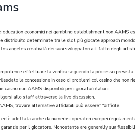
Aams
eloci education economici nei gambling establishment non AAMS es
o e distribuito determinate tra le slot più giocate approach mond
o los angeles creatività dei suoi sviluppatori a il fatto degli art
e impotence effettuare la verifica seguendo la processo prevista.
lasciato la concessione in caso di problemi col casino che non ries
ne casino non AAMS disponibili per i giocatori italiani.
gersi allo staff attraverso la live discussion.
’AAMS, trovare alternative affidabili può essere” “difficile.
so, ed è adottata anche da numerosi operatori europei regolamentat
garanzie per il giocatore. Nonostante are generally sua flessibi