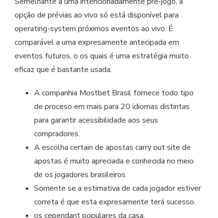
Semelhante a uma intencionadamente pré-jogo, a
opção de prévias ao vivo só está disponível para
operating-system próximos eventos ao vivo. É
comparável a uma expresamente antecipada em
eventos futuros, o os quais é uma estratégia muito
eficaz que é bastante usada.
A companhia Mostbet Brasil fornece todo tipo
de proceso em mais para 20 idiomas distintas
para garantir acessibilidade aos seus
compradores.
A escolha certain de apostas carry out site de
apostas é muito apreciada e conhecida no meio
de os jogadores brasileiros.
Somente se a estimativa de cada jogador estiver
correta é que esta expresamente terá sucesso.
os cependant populares da casa.