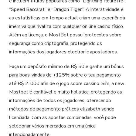
e incluem títulos populares como “Lightning Roulette”,
“Speed Baccarat” e “Dragon Tiger”. A interatividade e
as estatísticas em tempo actual criam uma experiência
imersiva que rivaliza com qualquer on line casino físico.
Além ag licença, o MostBet possui protocolos sobre
segurança como criptografia, protegendo os
informações dos jogadores electronic apostadores.
Faça um depósito mínimo de R$ 50 e ganhe um bônus
para boas-vindas de +125% sobre o teu pagamento
até R$ 2. 000 afin de o jogo sobre cassino. Sim, a new
Mostbet é confiável e muito holistica, protegendo as
informações de todos os jogadores, oferecendo
métodos de pagamento práticos elizabeth sendo
licenciada. Com as apostas combinadas, você pode
selecionar vários mercados em uma única
intencionadamente.