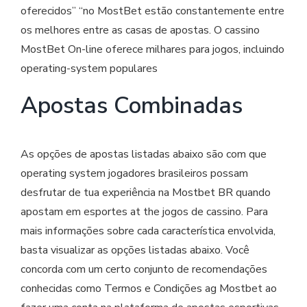
oferecidos” “no MostBet estão constantemente entre
os melhores entre as casas de apostas. O cassino
MostBet On-line oferece milhares para jogos, incluindo
operating-system populares
Apostas Combinadas
As opções de apostas listadas abaixo são com que
operating system jogadores brasileiros possam
desfrutar de tua experiência na Mostbet BR quando
apostam em esportes at the jogos de cassino. Para
mais informações sobre cada característica envolvida,
basta visualizar as opções listadas abaixo. Você
concorda com um certo conjunto de recomendações
conhecidas como Termos e Condições ag Mostbet ao