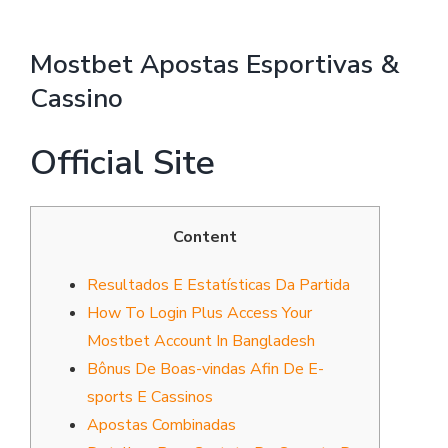
Mostbet Apostas Esportivas &
Cassino
Official Site
Content
Resultados E Estatísticas Da Partida
How To Login Plus Access Your
Mostbet Account In Bangladesh
Bônus De Boas-vindas Afin De E-
sports E Cassinos
Apostas Combinadas