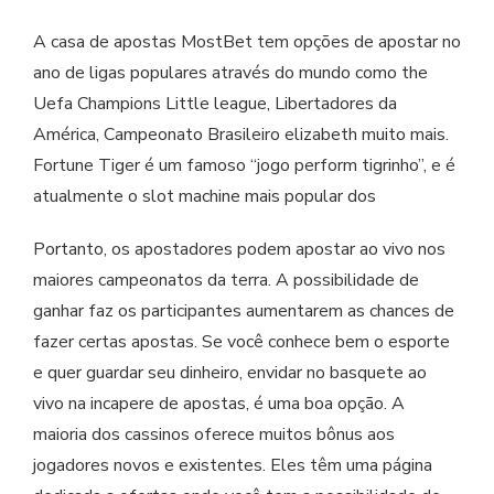
A casa de apostas MostBet tem opções de apostar no
ano de ligas populares através do mundo como the
Uefa Champions Little league, Libertadores da
América, Campeonato Brasileiro elizabeth muito mais.
Fortune Tiger é um famoso “jogo perform tigrinho”, e é
atualmente o slot machine mais popular dos
Portanto, os apostadores podem apostar ao vivo nos
maiores campeonatos da terra. A possibilidade de
ganhar faz os participantes aumentarem as chances de
fazer certas apostas. Se você conhece bem o esporte
e quer guardar seu dinheiro, envidar no basquete ao
vivo na incapere de apostas, é uma boa opção. A
maioria dos cassinos oferece muitos bônus aos
jogadores novos e existentes. Eles têm uma página