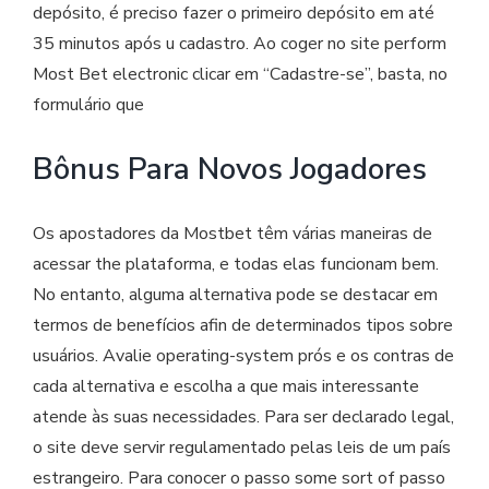
depósito, é preciso fazer o primeiro depósito em até
35 minutos após u cadastro. Ao coger no site perform
Most Bet electronic clicar em “Cadastre-se”, basta, no
formulário que
Bônus Para Novos Jogadores
Os apostadores da Mostbet têm várias maneiras de
acessar the plataforma, e todas elas funcionam bem.
No entanto, alguma alternativa pode se destacar em
termos de benefícios afin de determinados tipos sobre
usuários. Avalie operating-system prós e os contras de
cada alternativa e escolha a que mais interessante
atende às suas necessidades. Para ser declarado legal,
o site deve servir regulamentado pelas leis de um país
estrangeiro. Para conocer o passo some sort of passo