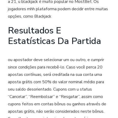
a 21, u blackjack é muito popular no MostBet. Os
jogadores mhh plataforma podem decidir entre muitas
opções, como Blackjack
Resultados E
Estatísticas Da Partida
ou apostador deve selecionar um ou outro, e cumprir
since condições para recebê-lo. Caso você perca 20
apostas contínuas, será creditada na sua conta uma
aposta grátis com 50% do valor nominal médio para
seu saldo desorientado. Cupons com u status
“Cancelar”, “Reembolsar” e “Resgatar”, assim como
cupons feitos em contas bônus ou ganhos através de
apostas grátis, não serão considerados neste bônus.