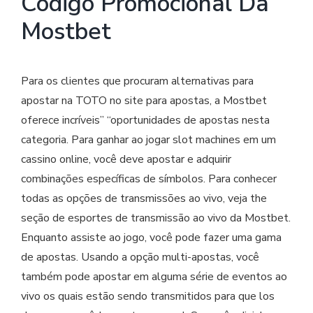
Código Promocional Da
Mostbet
Para os clientes que procuram alternativas para
apostar na TOTO no site para apostas, a Mostbet
oferece incríveis” “oportunidades de apostas nesta
categoria. Para ganhar ao jogar slot machines em um
cassino online, você deve apostar e adquirir
combinações específicas de símbolos. Para conhecer
todas as opções de transmissões ao vivo, veja the
seção de esportes de transmissão ao vivo da Mostbet.
Enquanto assiste ao jogo, você pode fazer uma gama
de apostas. Usando a opção multi-apostas, você
também pode apostar em alguma série de eventos ao
vivo os quais estão sendo transmitidos para que los