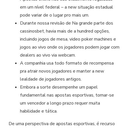
em um nível federal – a new situação estadual
pode variar de o lugar pro mais um.
Durante nossa revisão de Na grande parte dos
cassinosbet, havia mais de a hundred opções,
incluindo jogos de mesa, video poker machines e
jogos ao vivo onde os jogadores podem jogar com
dealers ao vivo via webcam.
A companhia usa todo formato de recompensa
pra atrair novos jogadores e manter a new
lealdade de jogadores antigos.
Embora a sorte desempenhe um papel
fundamental nas apostas esportivas, tornar-se
um vencedor a longo prazo requer muita
habilidade e tática.
De uma perspectiva de apostas esportivas, é recurso