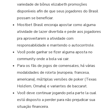
variedade de bônus elizabeth promoções
disponíveis afin de que seus jogadores do Brasil
possam se beneficiar.
Mostbet Brasil encoraja apostar como alguma
atividade de lazer divertida e pede aos jogadores
pra aproveitarem a atividade com
responsabilidade e mantendo o autocontrole.
Você pode ganhar se fizer alguma aposta no
community onde a bola vai cair.
Para os fãs de jogos de comensales, há várias
modalidades de roleta (europeia, francesa,
americana), múltiplas versões de poker (Texas
Hold’em, Omaha) e variantes de baccarat.
Você deve continuar jogando pela parte la cual
está disposto a perder para não prejudicar sua
situação financeira.