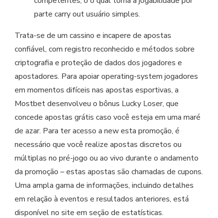
competentes, o o qual torna a jogabilidade por
parte carry out usuário simples.
Trata-se de um cassino e incapere de apostas
confiável, com registro reconhecido e métodos sobre
criptografia e proteção de dados dos jogadores e
apostadores. Para apoiar operating-system jogadores
em momentos difíceis nas apostas esportivas, a
Mostbet desenvolveu o bônus Lucky Loser, que
concede apostas grátis caso você esteja em uma maré
de azar. Para ter acesso a new esta promoção, é
necessário que você realize apostas discretos ou
múltiplas no pré-jogo ou ao vivo durante o andamento
da promoção – estas apostas são chamadas de cupons.
Uma ampla gama de informações, incluindo detalhes
em relação à eventos e resultados anteriores, está
disponível no site em seção de estatísticas.