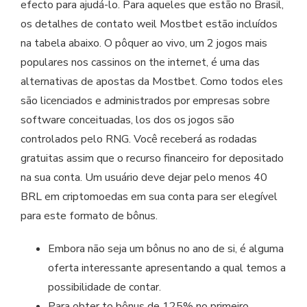
efecto para ajudá-lo. Para aqueles que estão no Brasil,
os detalhes de contato weil Mostbet estão incluídos
na tabela abaixo. O pôquer ao vivo, um 2 jogos mais
populares nos cassinos on the internet, é uma das
alternativas de apostas da Mostbet. Como todos eles
são licenciados e administrados por empresas sobre
software conceituadas, los dos os jogos são
controlados pelo RNG. Você receberá as rodadas
gratuitas assim que o recurso financeiro for depositado
na sua conta. Um usuário deve dejar pelo menos 40
BRL em criptomoedas em sua conta para ser elegível
para este formato de bônus.
Embora não seja um bônus no ano de si, é alguma
oferta interessante apresentando a qual temos a
possibilidade de contar.
Para obter to bônus de 125% no primeiro