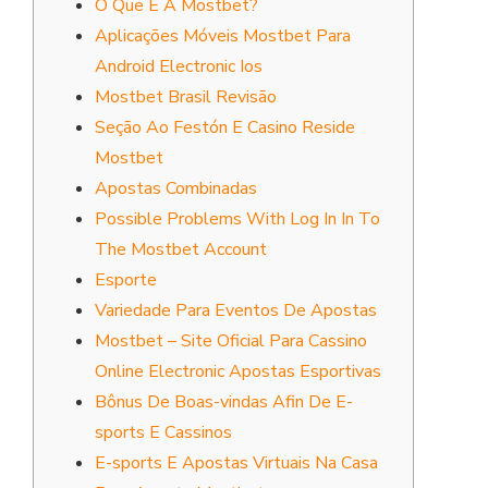
O Que É A Mostbet?
Aplicações Móveis Mostbet Para
Android Electronic Ios
Mostbet Brasil Revisão
Seção Ao Festón E Casino Reside
Mostbet
Apostas Combinadas
Possible Problems With Log In In To
The Mostbet Account
Esporte
Variedade Para Eventos De Apostas
Mostbet – Site Oficial Para Cassino
Online Electronic Apostas Esportivas
Bônus De Boas-vindas Afin De E-
sports E Cassinos
E-sports E Apostas Virtuais Na Casa