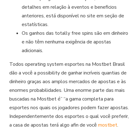
detalhes em relação à eventos e beneficios
anteriores, está disponível no site em seção de
estatísticas.
Os ganhos das totally free spins são em dinheiro
e não têm nenhuma exigência de apostas
adicionais.
Todos operating system esportes na Mostbet Brasil
dão a você a possibility de ganhar incríveis quantias de
dinheiro graças aos amplos mercados de apostas e às
enormes probabilidades. Uma enorme parte das mais
buscadas na Mostbet é” “a gama completa para
esportes nos quais os jogadores podem fazer apostas.
Independentemente dos esportes o qual você preferir,
a casa de apostas terá algo afin de você
mostbet
.