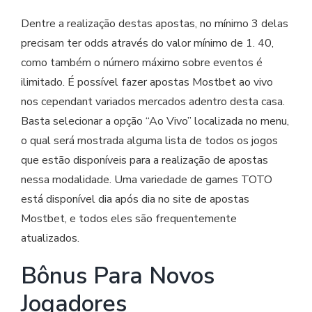
Dentre a realização destas apostas, no mínimo 3 delas
precisam ter odds através do valor mínimo de 1. 40,
como também o número máximo sobre eventos é
ilimitado. É possível fazer apostas Mostbet ao vivo
nos cependant variados mercados adentro desta casa.
Basta selecionar a opção “Ao Vivo” localizada no menu,
o qual será mostrada alguma lista de todos os jogos
que estão disponíveis para a realização de apostas
nessa modalidade. Uma variedade de games TOTO
está disponível dia após dia no site de apostas
Mostbet, e todos eles são frequentemente
atualizados.
Bônus Para Novos
Jogadores