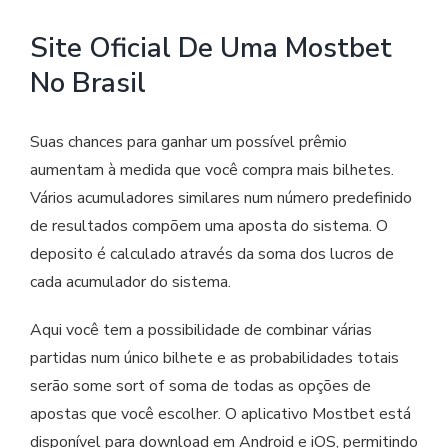
Site Oficial De Uma Mostbet
No Brasil
Suas chances para ganhar um possível prêmio
aumentam à medida que você compra mais bilhetes.
Vários acumuladores similares num número predefinido
de resultados compõem uma aposta do sistema. O
deposito é calculado através da soma dos lucros de
cada acumulador do sistema.
Aqui você tem a possibilidade de combinar várias
partidas num único bilhete e as probabilidades totais
serão some sort of soma de todas as opções de
apostas que você escolher. O aplicativo Mostbet está
disponível para download em Android e iOS, permitindo