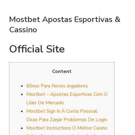
Mostbet Apostas Esportivas &
Cassino
Official Site
Content
Bônus Para Novos Jogadores
Mostbet – Apostas Esportivas Com O
Líder De Mercado
Mostbet Sign In À Conta Pessoal:
Dicas Para Zanjar Problemas De Login
Mostbet Instructions O Melhor Casino