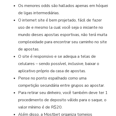
Os menores odds são hallados apenas em hóquei
de ligas intermediárias.
O internet site é bem projetado, fácil de fazer
uso de e mesmo la cual você seja o iniciante no
mundo dieses apostas esportivas, não terá muita
complexidade para encontrar seu caminho no site
de apostas.
O site é responsivo e se adequa a telas de
celulares – sendo possível, inclusive, baixar o
aplicativo próprio da casa de apostas.
Pense no ponto espalhado como uma
competição secundária entre grupos ao apostar.
Para retirar seu dinheiro, você também deve ter 1
procedimento de deposito válido para o saque, o
valor mínimo é de R$20.
Além disso, a Mostbet organiza torneios