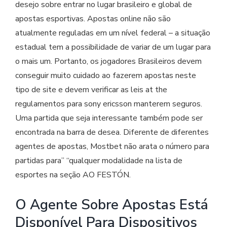
desejo sobre entrar no lugar brasileiro e global de
apostas esportivas. Apostas online não são
atualmente reguladas em um nível federal – a situação
estadual tem a possibilidade de variar de um lugar para
o mais um. Portanto, os jogadores Brasileiros devem
conseguir muito cuidado ao fazerem apostas neste
tipo de site e devem verificar as leis at the
regulamentos para sony ericsson manterem seguros.
Uma partida que seja interessante também pode ser
encontrada na barra de desea. Diferente de diferentes
agentes de apostas, Mostbet não arata o número para
partidas para” “qualquer modalidade na lista de
esportes na seção AO FESTÓN.
O Agente Sobre Apostas Está
Disponível Para Dispositivos