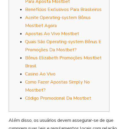
Para Aposta Mostbet
Benefícios Exclusivos Para Brasileiros
Aceite Operating-system Bônus
Mostbet Agora
Apostas Ao Vivo Mostbet
Quais São Operating-system Bônus E
Promoções Da Mostbet?
Bônus Elizabeth Promoções Mostbet
Brasil
Casino Ao Vivo
Como Fazer Apostas Simply No
Mostbet?
Código Promocional Da Mostbet
Além disso, os usuários devem assegurar-se de que
cumprem suas leis e regulamentos locais com relação