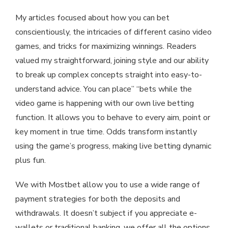
My articles focused about how you can bet
conscientiously, the intricacies of different casino video
games, and tricks for maximizing winnings. Readers
valued my straightforward, joining style and our ability
to break up complex concepts straight into easy-to-
understand advice. You can place” “bets while the
video game is happening with our own live betting
function. It allows you to behave to every aim, point or
key moment in true time. Odds transform instantly
using the game’s progress, making live betting dynamic
plus fun.
We with Mostbet allow you to use a wide range of
payment strategies for both the deposits and
withdrawals. It doesn’t subject if you appreciate e-
wallets or traditional banking, we offer all the options.