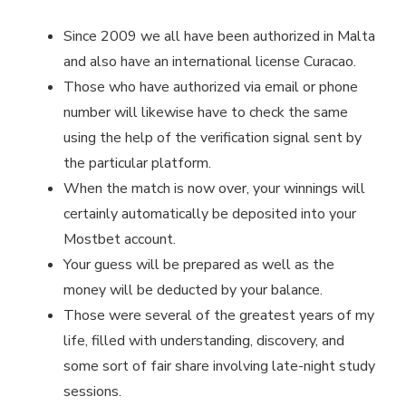
Since 2009 we all have been authorized in Malta
and also have an international license Curacao.
Those who have authorized via email or phone
number will likewise have to check the same
using the help of the verification signal sent by
the particular platform.
When the match is now over, your winnings will
certainly automatically be deposited into your
Mostbet account.
Your guess will be prepared as well as the
money will be deducted by your balance.
Those were several of the greatest years of my
life, filled with understanding, discovery, and
some sort of fair share involving late-night study
sessions.