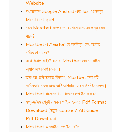
Website
বাংলাদেশে Google Android এবং Ios এর জন্য
Mostbet অ্যাপ
কেন Mostbet বাংলাদেশের খেলোয়াড়দের জন্য সেরা
পছন্দ?
Mostbet এ Aviator এর সর্বনিম্ন এবং সর্বোচ্চ
বাজির মাপ কত?
অফিসিয়াল সাইটে যান বা Mostbet এর মোবাইল
অ্যাপ সংস্করণ চালান।
তারপরে, ডাউনলোড বিভাগে, Mostbet অ্যাপটি
আবিষ্কার করুন এবং এটি আপনার ফোনে ইনস্টল করুন।
Mostbet বাংলাদেশ এ কিভাবে লগ ইন করবেন
সপ্তম/৭ম শ্রেণীর সকল গাইড ২০২৫ Pdf Format
Download (নতুন) Course 7 All Guide
Pdf Download
Mostbet অনলাইন স্পোর্টস বেটিং