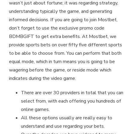
wasn’t just about fortune; it was regarding strategy,
understanding typically the game, and generating
informed decisions. If you are going to join Mostbet,
don’t forget to use the exclusive promo code
BDMBGIFT to get extra benefits. At Mostbet, we
provide sports bets on over fifty five different sports
to be able to choose from. You can perform that both
equal mode, which in turn means you is going to be
wagering before the game, or reside mode which
indicates during the video game.
There are over 30 providers in total that you can
select from, with each offering you hundreds of
online games.
All these options usually are really easy to
understand and use regarding your bets.