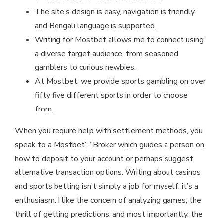
The site’s design is easy, navigation is friendly,
and Bengali language is supported.
Writing for Mostbet allows me to connect using
a diverse target audience, from seasoned
gamblers to curious newbies.
At Mostbet, we provide sports gambling on over
fifty five different sports in order to choose
from.
When you require help with settlement methods, you
speak to a Mostbet” “Broker which guides a person on
how to deposit to your account or perhaps suggest
alternative transaction options. Writing about casinos
and sports betting isn’t simply a job for myself; it’s a
enthusiasm. I like the concern of analyzing games, the
thrill of getting predictions, and most importantly, the