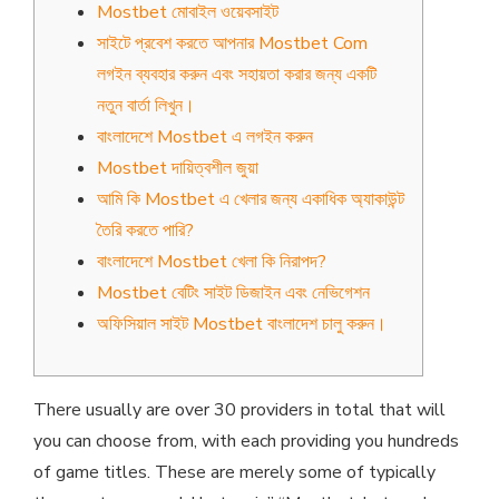
Mostbet মোবাইল ওয়েবসাইট
সাইটে প্রবেশ করতে আপনার Mostbet Com
লগইন ব্যবহার করুন এবং সহায়তা করার জন্য একটি
নতুন বার্তা লিখুন।
বাংলাদেশে Mostbet এ লগইন করুন
Mostbet দায়িত্বশীল জুয়া
আমি কি Mostbet এ খেলার জন্য একাধিক অ্যাকাউন্ট
তৈরি করতে পারি?
বাংলাদেশে Mostbet খেলা কি নিরাপদ?
Mostbet বেটিং সাইট ডিজাইন এবং নেভিগেশন
অফিসিয়াল সাইট Mostbet বাংলাদেশ চালু করুন।
There usually are over 30 providers in total that will
you can choose from, with each providing you hundreds
of game titles. These are merely some of typically