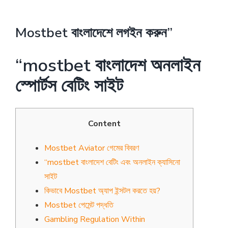
Mostbet বাংলাদেশে লগইন করুন”
“mostbet বাংলাদেশ অনলাইন
স্পোর্টস বেটিং সাইট
Content
Mostbet Aviator গেমের বিবরণ
“mostbet বাংলাদেশ বেটিং এবং অনলাইন ক্যাসিনো
সাইট
কিভাবে Mostbet অ্যাপ ইন্সটল করতে হয়?
Mostbet পেমেন্ট পদ্ধতি
Gambling Regulation Within