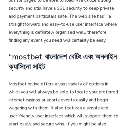
out for pages to be able to load. We utilize strong
security and still have a SSL security to keep private
and payment particulars safe. The web site has” “a
straightforward and easy-to-use user interface where
everything is definitely organised well, therefore
finding any event you need will certainly be easy.
“mostbet বাংলাদেশ বেটিং এবং অনলাইন
ক্যাসিনো সাইট
Mostbet online offers a vast variety of options in
which you will always be able to locate your preferred
internet casinos or sports events easily and begin
wagering with them. It also features a simple and
user-friendly user interface which will support them to
start easily and secure wins. If you might be also