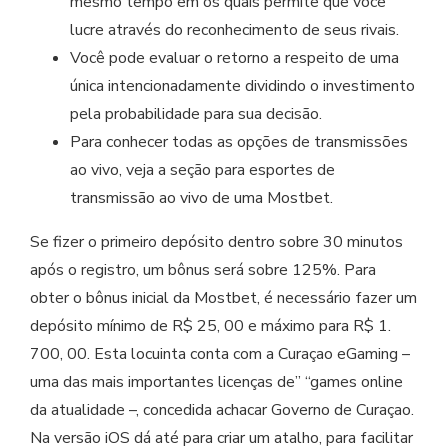
mesmo tempo em os quais permite que você
lucre através do reconhecimento de seus rivais.
Você pode evaluar o retorno a respeito de uma
única intencionadamente dividindo o investimento
pela probabilidade para sua decisão.
Para conhecer todas as opções de transmissões
ao vivo, veja a seção para esportes de
transmissão ao vivo de uma Mostbet.
Se fizer o primeiro depósito dentro sobre 30 minutos
após o registro, um bônus será sobre 125%. Para
obter o bônus inicial da Mostbet, é necessário fazer um
depósito mínimo de R$ 25, 00 e máximo para R$ 1.
700, 00. Esta locuinta conta com a Curaçao eGaming –
uma das mais importantes licenças de” “games online
da atualidade –, concedida achacar Governo de Curaçao.
Na versão iOS dá até para criar um atalho, para facilitar