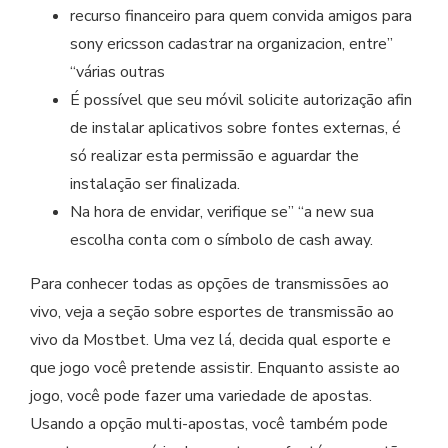
recurso financeiro para quem convida amigos para
sony ericsson cadastrar na organizacion, entre”
“várias outras
É possível que seu móvil solicite autorização afin
de instalar aplicativos sobre fontes externas, é
só realizar esta permissão e aguardar the
instalação ser finalizada.
Na hora de envidar, verifique se” “a new sua
escolha conta com o símbolo de cash away.
Para conhecer todas as opções de transmissões ao
vivo, veja a seção sobre esportes de transmissão ao
vivo da Mostbet. Uma vez lá, decida qual esporte e
que jogo você pretende assistir. Enquanto assiste ao
jogo, você pode fazer uma variedade de apostas.
Usando a opção multi-apostas, você também pode