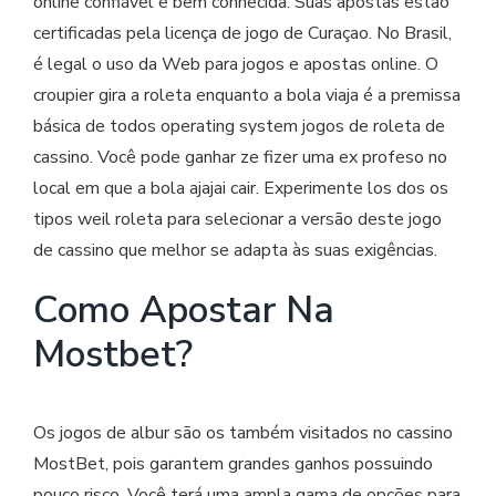
online confiável e bem conhecida. Suas apostas estão
certificadas pela licença de jogo de Curaçao. No Brasil,
é legal o uso da Web para jogos e apostas online. O
croupier gira a roleta enquanto a bola viaja é a premissa
básica de todos operating system jogos de roleta de
cassino. Você pode ganhar ze fizer uma ex profeso no
local em que a bola ajajai cair. Experimente los dos os
tipos weil roleta para selecionar a versão deste jogo
de cassino que melhor se adapta às suas exigências.
Como Apostar Na
Mostbet?
Os jogos de albur são os também visitados no cassino
MostBet, pois garantem grandes ganhos possuindo
pouco risco. Você terá uma ampla gama de opções para