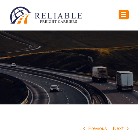
Skip
to
content
Previous
Next