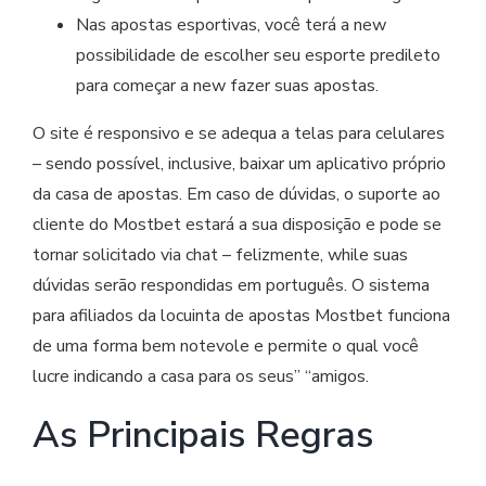
Nas apostas esportivas, você terá a new
possibilidade de escolher seu esporte predileto
para começar a new fazer suas apostas.
O site é responsivo e se adequa a telas para celulares
– sendo possível, inclusive, baixar um aplicativo próprio
da casa de apostas. Em caso de dúvidas, o suporte ao
cliente do Mostbet estará a sua disposição e pode se
tornar solicitado via chat – felizmente, while suas
dúvidas serão respondidas em português. O sistema
para afiliados da locuinta de apostas Mostbet funciona
de uma forma bem notevole e permite o qual você
lucre indicando a casa para os seus” “amigos.
As Principais Regras