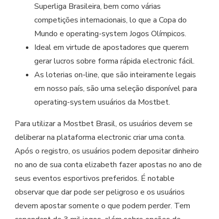
Superliga Brasileira, bem como várias
competições internacionais, lo que a Copa do
Mundo e operating-system Jogos Olímpicos.
Ideal em virtude de apostadores que querem
gerar lucros sobre forma rápida electronic fácil.
As loterias on-line, que são inteiramente legais
em nosso país, são uma seleção disponível para
operating-system usuários da Mostbet.
Para utilizar a Mostbet Brasil, os usuários devem se
deliberar na plataforma electronic criar uma conta.
Após o registro, os usuários podem depositar dinheiro
no ano de sua conta elizabeth fazer apostas no ano de
seus eventos esportivos preferidos. É notable
observar que dar pode ser peligroso e os usuários
devem apostar somente o que podem perder. Tem