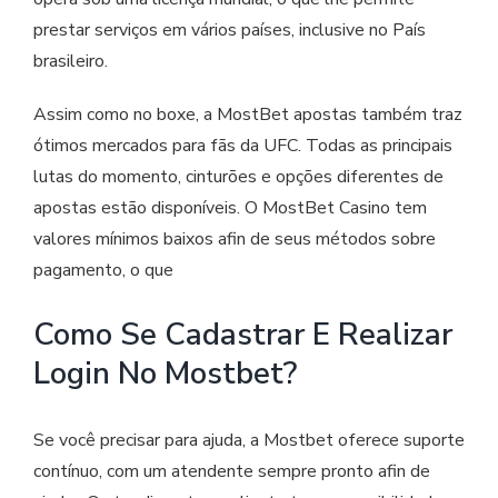
prestar serviços em vários países, inclusive no País
brasileiro.
Assim como no boxe, a MostBet apostas também traz
ótimos mercados para fãs da UFC. Todas as principais
lutas do momento, cinturões e opções diferentes de
apostas estão disponíveis. O MostBet Casino tem
valores mínimos baixos afin de seus métodos sobre
pagamento, o que
Como Se Cadastrar E Realizar
Login No Mostbet?
Se você precisar para ajuda, a Mostbet oferece suporte
contínuo, com um atendente sempre pronto afin de