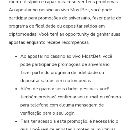
cliente é rápido e capaz para resolver teus problemas.
Ao apostar no cassino ao vivo MostBet, você pode
participar para promoções de aniversário, fazer parte do
programa de fidelidade ou depositar saldos em
criptomoedas. Você terá an opportunity de ganhar suas
apostas enquanto recebe recompensas.
Ao apostar no cassino ao vivo MostBet, você
pode participar de promoções de aniversário,
fazer parte do programa de fidelidade ou
depositar saldos em criptomoedas.
Além de guardar seus dados pessoais, você
também precisará confirmar seu e-mail ou número
para telefone com alguma mensagem de
verificação para o seu login.
Para ter acesso a esta promoção, é necessário o
qual você realize apostas simples ou múltiplas