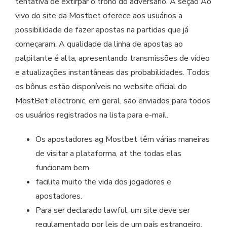
tentativa de extirpar o trono do adversário. A seção Ao
vivo do site da Mostbet oferece aos usuários a
possibilidade de fazer apostas na partidas que já
começaram. A qualidade da linha de apostas ao
palpitante é alta, apresentando transmissões de vídeo
e atualizações instantâneas das probabilidades. Todos
os bônus estão disponíveis no website oficial do
MostBet electronic, em geral, são enviados para todos
os usuários registrados na lista para e-mail.
Os apostadores ag Mostbet têm várias maneiras
de visitar a plataforma, at the todas elas
funcionam bem.
facilita muito the vida dos jogadores e
apostadores.
Para ser declarado lawful, um site deve ser
regulamentado por leis de um país estrangeiro.