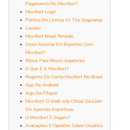
Pagamento No Mostbet?
Mostbet Login
Política De Licença At The Segurança
Cassino
Mostbet Brasil Revisão
Como Apostar Em Esportes Com
Mostbet?
Bônus Para Novos Jogadores
O Que É A Mostbet?
Registro De Conta Mostbet No Brasil
App No Android
Jogo De Pôquer
Mostbet: O Web-site Oficial Da Líder
Em Apostas Esportivas
O Mostbet É Seguro?
Avaliações E Opiniões Sobre Usuários