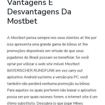
Vantagens E
Desvantagens Da
Mostbet
A Mostbet pensa sempre nos seus clientes at the por
isso apresenta uma grande gama de bônus at the
promoções disponíveis em virtude de que seus
jogadores do Brasil possam se beneficiar. Se você
optar por utilizar o web site móvel Mostbet
BAYERISCHER RUNDFUNK em vez carry out
aplicativo Android systems a versão pra PC, você
também não perderá nenhuma promoção ou bônus.
Para aqueles os quais preferem não baixar o aplicativo
possa ser por quais razones forem, o internet site é um
ótimo substituto. Descubra lo que jogar Mines