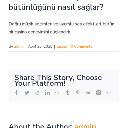
bütünlüğünü nasıl sağlar?
Doğru müzik seçimleri ve uyumlu ses efektleri, bütün
bir casino deneyimini güçlendirir.
By
admin
|
April 25, 2025
|
casino
|
0 Comments
Share This Story, Choose
Your Platform!
Facebook
Twitter
Reddit
LinkedIn
WhatsApp
Tumblr
Pinterest
Vk
Xing
Email
About the Author:
admin