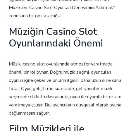
Müzikleri: Casino Slot Oyunları Deneyimini Artırmak”
konusuna bir göz atacağız.
Müziğin Casino Slot
Oyunlarındaki Önemi
Müzik, casino slot oyunlarında atmosfer yaratmada
önemli bir rol oynar. Doğru müzik seçimi, oyuncuları
oyunun içine çeker ve onların ilgisini daha uzun süre canlı
tutar. Oyun geliştirme sürecinde, geliştiriciler müzik
seçiminde dikkatli davranarak, oyun ile uyumlu bir ortam
yaratmaya çalışır. Bu, oyuncuların duygusal olarak oyuna
bağlanmasını sağlar.
Film Müzikleri ile