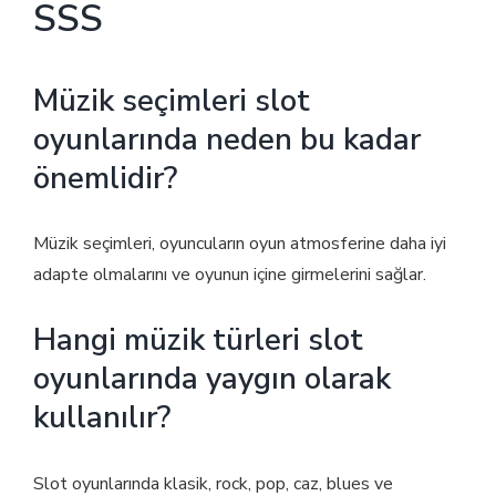
SSS
Müzik seçimleri slot
oyunlarında neden bu kadar
önemlidir?
Müzik seçimleri, oyuncuların oyun atmosferine daha iyi
adapte olmalarını ve oyunun içine girmelerini sağlar.
Hangi müzik türleri slot
oyunlarında yaygın olarak
kullanılır?
Slot oyunlarında klasik, rock, pop, caz, blues ve