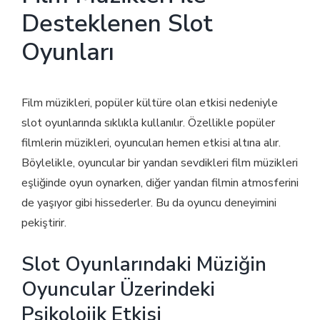
Desteklenen Slot
Oyunları
Film müzikleri, popüler kültüre olan etkisi nedeniyle
slot oyunlarında sıklıkla kullanılır. Özellikle popüler
filmlerin müzikleri, oyuncuları hemen etkisi altına alır.
Böylelikle, oyuncular bir yandan sevdikleri film müzikleri
eşliğinde oyun oynarken, diğer yandan filmin atmosferini
de yaşıyor gibi hissederler. Bu da oyuncu deneyimini
pekiştirir.
Slot Oyunlarındaki Müziğin
Oyuncular Üzerindeki
Psikolojik Etkisi