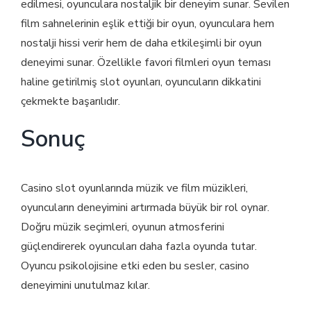
edilmesi, oyunculara nostaljik bir deneyim sunar. Sevilen
film sahnelerinin eşlik ettiği bir oyun, oyunculara hem
nostalji hissi verir hem de daha etkileşimli bir oyun
deneyimi sunar. Özellikle favori filmleri oyun teması
haline getirilmiş slot oyunları, oyuncuların dikkatini
çekmekte başarılıdır.
Sonuç
Casino slot oyunlarında müzik ve film müzikleri,
oyuncuların deneyimini artırmada büyük bir rol oynar.
Doğru müzik seçimleri, oyunun atmosferini
güçlendirerek oyuncuları daha fazla oyunda tutar.
Oyuncu psikolojisine etki eden bu sesler, casino
deneyimini unutulmaz kılar.