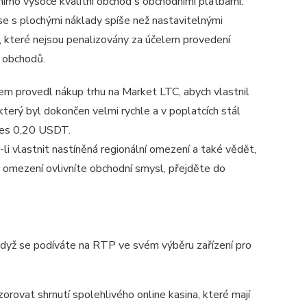
imo vysoce kvalitní obchod s obchodními platbami.
se s plochými náklady spíše než nastavitelnými
, které nejsou penalizovány za účelem provedení
 obchodů.
em provedl nákup trhu na Market LTC, abych vlastnil
terý byl dokončen velmi rychle a v poplatcích stál
řes 0,20 USDT.
-li vlastnit nastíněná regionální omezení a také vědět,
o omezení ovlivníte obchodní smysl, přejděte do
 když se podíváte na RTP ve svém výběru zařízení pro
orovat shrnutí spolehlivého online kasina, které mají