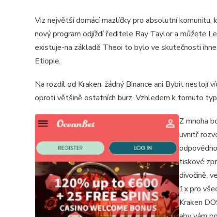
Viz největší domácí mazlíčky pro absolutní komunitu, 
nový program odjíždí ředitele Ray Taylor a můžete Lew
existuje-na základě Theoi to bylo ve skutečnosti ihn
Etiopie.
Na rozdíl od Kraken, žádný Binance ani Bybit nestojí
oproti většině ostatních burz. Vzhledem k tomuto typ
Z mnoha bo
uvnitř roz
odpovědnos
tiskové zp
divočině, v
1x pro vše
Kraken DOS
aby vám po