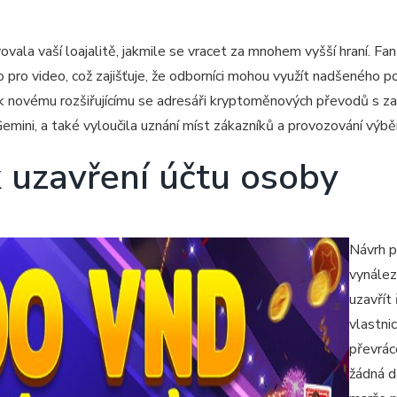
ovala vaší loajalitě, jakmile se vracet za mnohem vyšší hraní. 
ro pro video, což zajišťuje, že odborníci mohou využít nadšeného 
ý k novému rozšiřujícímu se adresáři kryptoměnových převodů s 
emini, a také vyloučila uznání míst zákazníků a provozování výbě
k uzavření účtu osoby
Návrh p
vynález
uzavřít
vlastni
převrác
žádná d