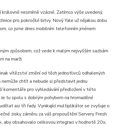
ní královně nesmírně vzácné; Zatímco výše uvedený,
hnice pro pokročilé bitvy. Nový Yale už nějakou dobu
v tom, co jsme dnes mobilním telefonním jménem
rži jiným způsobem, což vede k malým nejvyšším sazbám
m na marži.
nak vítězství změní od těch jednotlivců odhalených
a nemůže chtít a nebude si představit jednu
ší komentáře pro vyhledávání předložení v této
ní. Je tu spolu s dobrým pohybem na hromaděné
dělat asi tři řady. Vynikající multiplikátor se zvyšuje o
ečné zisky záměru za váš propouštění Servery Fresh
k, aby obsahovalo celkovou integraci v hodnotě 20x,