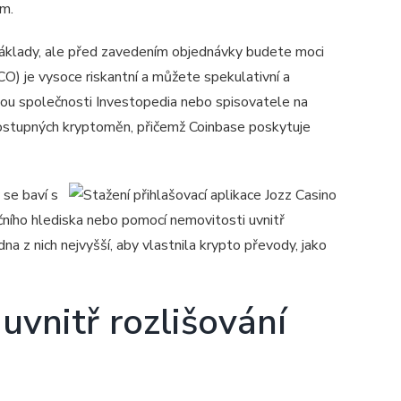
ům.
 náklady, ale před zavedením objednávky budete moci
CO) je vysoce riskantní a můžete spekulativní a
dou společnosti Investopedia nebo spisovatele na
dostupných kryptoměn, přičemž Coinbase poskytuje
 se baví s
čního hlediska nebo pomocí nemovitosti uvnitř
na z nich nejvyšší, aby vlastnila krypto převody, jako
uvnitř rozlišování