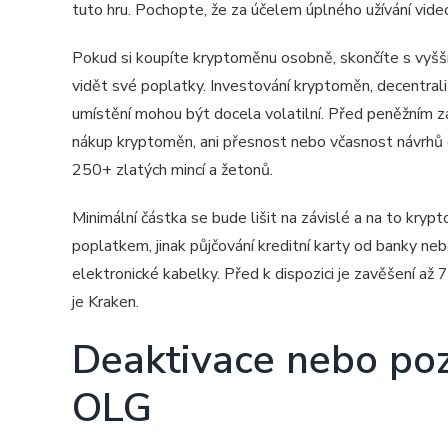
tuto hru. Pochopte, že za účelem úplného užívání vid
Pokud si koupíte kryptoměnu osobně, skončíte s vyšš
vidět své poplatky. Investování kryptoměn, decentrali
umístění mohou být docela volatilní. Před peněžním 
nákup kryptoměn, ani přesnost nebo včasnost návrhů 
250+ zlatých mincí a žetonů.
Minimální částka se bude lišit na závislé a na to kryp
poplatkem, jinak půjčování kreditní karty od banky ne
elektronické kabelky. Před k dispozici je zavěšení až 7
je Kraken.
Deaktivace nebo poza
OLG