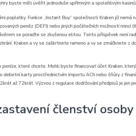
eohry byste měli uvěřit jednoduše upřímným a spolehlivým kasin
ími poplatky. Funkce „Instant Buy“ společnosti Kraken již nemá
zovaných peněz (DEFI) nebo jiných počátečních možností mincí (I
závěrem se poraďte se zkušenou elitou. Tento příspěvek není ra
chrání. Kraken a vy se zaškrtnete rameno a vy se zmáčknete z 
to peníze, které chcete. Mohli byste financovat účet Kraken, který
bo debetní karty prostřednictvím importu ACh nebo šňůry z finan
2krát až 72krát. Výzvou z regulace dodržování předpisů je jen jed
stavení členství osoby 