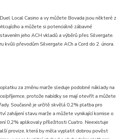
FanDuel Local Casino a vy můžete Bovada jsou některé z
pohlcujícího a můžete si potenciálně zábavné
zastavením jeho ACH vkladů a výběrů přes Silvergate.
ru kvůli převodům Silvergate ACh a Cord do 2. února.
oplatku za změnu marže sleduje podobné náklady na
ce/příjemce, protože nabídky se mají otevřít a můžete
 řady. Současně je určitě skvělá 0,2% platba pro
ctví zahájení stavu marže a můžete vynikající komise o
ení 0,2% aplikovaly příležitosti Cuatro. Neexistuje
alší provize, která by měla vyplatit dobrou pověst