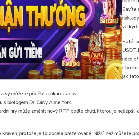
marže m
Bavíte 
náklady
velkých
Poté js
USDT, k
něco p
Chcete 
jak tat
a vy můžete přidělit alokaci z aktiv.
u s biologem Dr. Carly Anne York.
ardní hry může změnit nový RTP podle chuti, kterou je nejlepší,
o Kraken, protože je to docela preferované. Nižší, než můžete poz