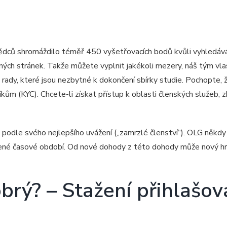
vědců shromáždilo téměř 450 vyšetřovacích bodů kvůli vyhledává
ných stránek. Takže můžete vyplnit jakékoli mezery, náš tým vla
 rady, které jsou nezbytné k dokončení sbírky studie.
Pochopte, ž
m (KYC). Chcete-li získat přístup k oblasti členských služeb, z
e podle svého nejlepšího uvážení („zamrzlé členství“). OLG někdy
ené časové období. Od nové dohody z této dohody může nový hr
brý? – Stažení přihlašova