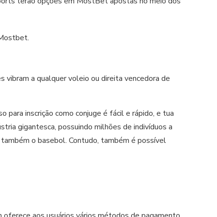
-sports terão opções em MostBet apostas no meio dos
 Mostbet.
 vibram a qualquer voleio ou direita vencedora de
 para inscrição como conjuge é fácil e rápido, e tua
ria gigantesca, possuindo milhões de indivíduos a
o também o basebol. Contudo, também é possível
ém oferece aos usuários vários métodos de pagamento