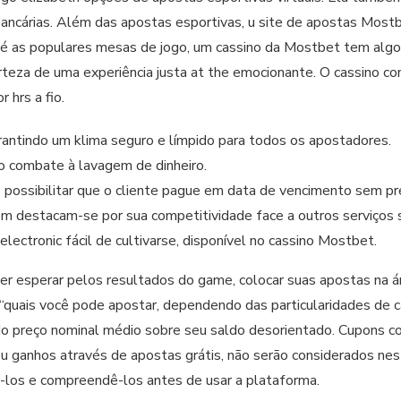
 bancárias. Além das apostas esportivas, u site de apostas Mo
até as populares mesas de jogo, um cassino da Mostbet tem algo
eza de uma experiência justa at the emocionante. O cassino con
 hrs a fio.
antindo um klima seguro e límpido para todos os apostadores.
 combate à lavagem de dinheiro.
 possibilitar que o cliente pague em data de vencimento sem prec
ém destacam-se por sua competitividade face a outros serviços
lectronic fácil de cultivarse, disponível no cassino Mostbet.
er esperar pelos resultados do game, colocar suas apostas na á
 “quais você pode apostar, dependendo das particularidades de
o preço nominal médio sobre seu saldo desorientado. Cupons co
 ganhos através de apostas grátis, não serão considerados nes
ê-los e compreendê-los antes de usar a plataforma.