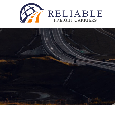
Skip
to
content