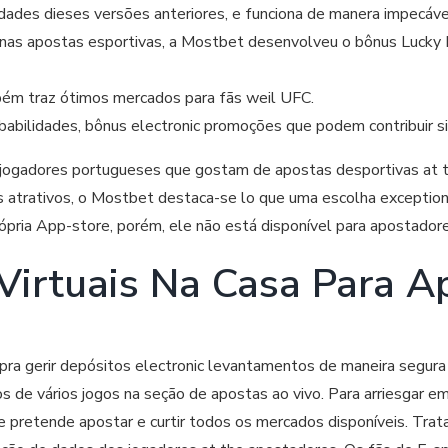
idades dieses versões anteriores, e funciona de manera impecáve
 nas apostas esportivas, a Mostbet desenvolveu o bônus Lucky 
ém traz ótimos mercados para fãs weil UFC.
babilidades, bônus electronic promoções que podem contribuir si
ogadores portugueses que gostam de apostas desportivas at t
s atrativos, o Mostbet destaca-se lo que uma escolha exception
ópria App-store, porém, ele não está disponível para apostador
Virtuais Na Casa Para 
a gerir depósitos electronic levantamentos de maneira segura 
de vários jogos na seção de apostas ao vivo. Para arriesgar em
e pretende apostar e curtir todos os mercados disponíveis. Trat