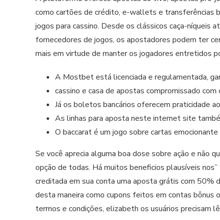
como cartões de crédito, e-wallets e transferências
jogos para cassino. Desde os clássicos caça-níqueis 
fornecedores de jogos, os apostadores podem ter cert
mais em virtude de manter os jogadores entretidos por
A Mostbet está licenciada e regulamentada, gar
cassino e casa de apostas compromissado com o
Já os boletos bancários oferecem praticidade ao
As linhas para aposta neste internet site tamb
O baccarat é um jogo sobre cartas emocionante e
Se você aprecia alguma boa dose sobre ação e não qu
opção de todas. Há muitos beneficios plausíveis nos”
creditada em sua conta uma aposta grátis com 50% d
desta maneira como cupons feitos em contas bônus ou
termos e condições, elizabeth os usuários precisam l