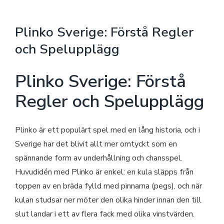
Plinko Sverige: Förstå Regler
och Spelupplägg
Plinko Sverige: Förstå
Regler och Spelupplägg
Plinko är ett populärt spel med en lång historia, och i
Sverige har det blivit allt mer omtyckt som en
spännande form av underhållning och chansspel.
Huvudidén med Plinko är enkel: en kula släpps från
toppen av en bräda fylld med pinnarna (pegs), och när
kulan studsar ner möter den olika hinder innan den till
slut landar i ett av flera fack med olika vinstvärden.