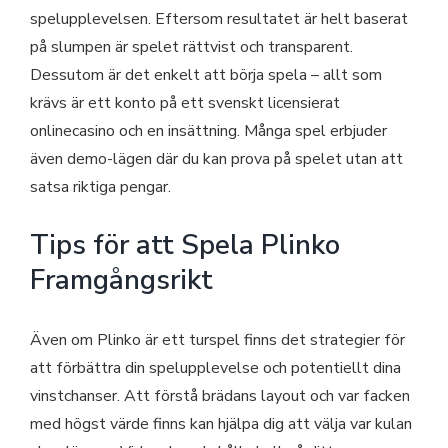
spelupplevelsen. Eftersom resultatet är helt baserat
på slumpen är spelet rättvist och transparent.
Dessutom är det enkelt att börja spela – allt som
krävs är ett konto på ett svenskt licensierat
onlinecasino och en insättning. Många spel erbjuder
även demo-lägen där du kan prova på spelet utan att
satsa riktiga pengar.
Tips för att Spela Plinko
Framgångsrikt
Även om Plinko är ett turspel finns det strategier för
att förbättra din spelupplevelse och potentiellt dina
vinstchanser. Att förstå brädans layout och var facken
med högst värde finns kan hjälpa dig att välja var kulan