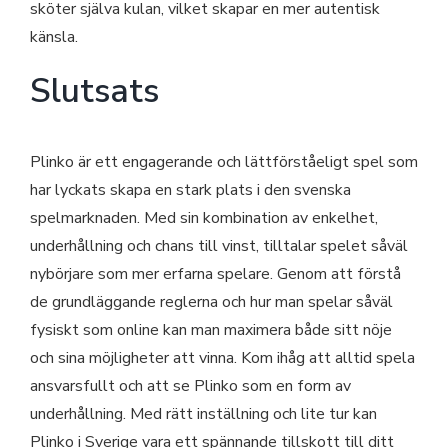
sköter själva kulan, vilket skapar en mer autentisk
känsla.
Slutsats
Plinko är ett engagerande och lättförståeligt spel som
har lyckats skapa en stark plats i den svenska
spelmarknaden. Med sin kombination av enkelhet,
underhållning och chans till vinst, tilltalar spelet såväl
nybörjare som mer erfarna spelare. Genom att förstå
de grundläggande reglerna och hur man spelar såväl
fysiskt som online kan man maximera både sitt nöje
och sina möjligheter att vinna. Kom ihåg att alltid spela
ansvarsfullt och att se Plinko som en form av
underhållning. Med rätt inställning och lite tur kan
Plinko i Sverige vara ett spännande tillskott till ditt