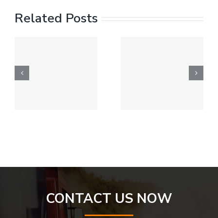
line,
Related Posts
Newest
Finest
Reports,
Gambling
Truck,
Establish
Cast,
:
That
Where to
Approve
View
Bitcoin
golden
w
Deposits
goddess
bonus
game and
much
CONTACT US NOW
more