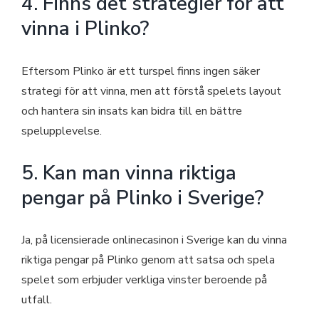
4. Finns det strategier för att
vinna i Plinko?
Eftersom Plinko är ett turspel finns ingen säker
strategi för att vinna, men att förstå spelets layout
och hantera sin insats kan bidra till en bättre
spelupplevelse.
5. Kan man vinna riktiga
pengar på Plinko i Sverige?
Ja, på licensierade onlinecasinon i Sverige kan du vinna
riktiga pengar på Plinko genom att satsa och spela
spelet som erbjuder verkliga vinster beroende på
utfall.