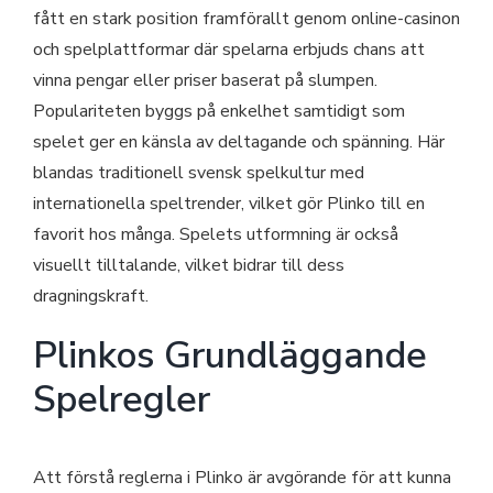
fått en stark position framförallt genom online-casinon
och spelplattformar där spelarna erbjuds chans att
vinna pengar eller priser baserat på slumpen.
Populariteten byggs på enkelhet samtidigt som
spelet ger en känsla av deltagande och spänning. Här
blandas traditionell svensk spelkultur med
internationella speltrender, vilket gör Plinko till en
favorit hos många. Spelets utformning är också
visuellt tilltalande, vilket bidrar till dess
dragningskraft.
Plinkos Grundläggande
Spelregler
Att förstå reglerna i Plinko är avgörande för att kunna