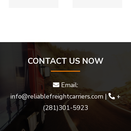
Культуры
для
на Стиль
игроков
Ставок
CONTACT US NOW
Email:
info@reliablefreightcarriers.com
|
+
(281)301-5923