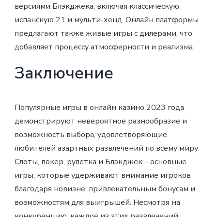
версиями Блэкджека, включая классическую,
испанскую 21 и мульти-хенд. Онлайн платформы
предлагают также живые игры с дилерами, что
добавляет процессу атмосферности и реализма.
Заключение
Популярные игры в онлайн казино 2023 года
демонстрируют невероятное разнообразие и
возможность выбора, удовлетворяющие
любителей азартных развлечений по всему миру.
Слоты, покер, рулетка и Блэкджек – основные
игры, которые удерживают внимание игроков
благодаря новизне, привлекательным бонусам и
возможностям для выигрышей. Несмотря на
конкуренцию, каждое из этих развлечений