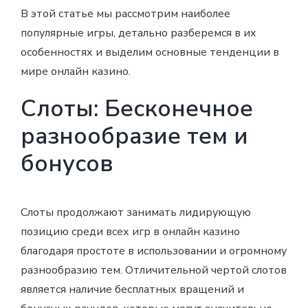
В этой статье мы рассмотрим наиболее
популярные игры, детально разберемся в их
особенностях и выделим основные тенденции в
мире онлайн казино.
Слоты: Бесконечное
разнообразие тем и
бонусов
Слоты продолжают занимать лидирующую
позицию среди всех игр в онлайн казино
благодаря простоте в использовании и огромному
разнообразию тем. Отличительной чертой слотов
является наличие бесплатных вращений и