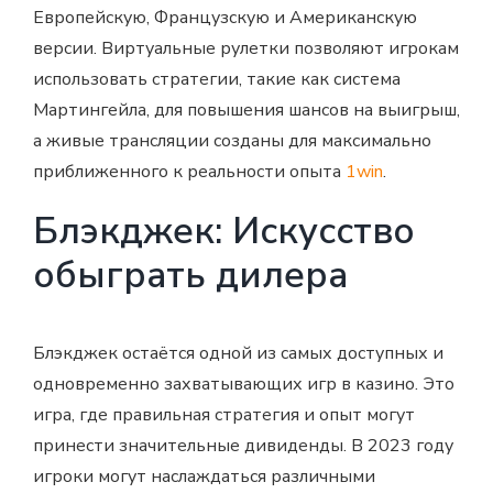
Европейскую, Французскую и Американскую
версии. Виртуальные рулетки позволяют игрокам
использовать стратегии, такие как система
Мартингейла, для повышения шансов на выигрыш,
а живые трансляции созданы для максимально
приближенного к реальности опыта
1win
.
Блэкджек: Искусство
обыграть дилера
Блэкджек остаётся одной из самых доступных и
одновременно захватывающих игр в казино. Это
игра, где правильная стратегия и опыт могут
принести значительные дивиденды. В 2023 году
игроки могут наслаждаться различными