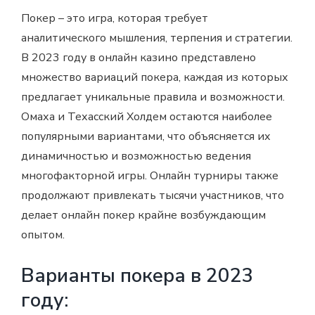
Покер – это игра, которая требует
аналитического мышления, терпения и стратегии.
В 2023 году в онлайн казино представлено
множество вариаций покера, каждая из которых
предлагает уникальные правила и возможности.
Омаха и Техасский Холдем остаются наиболее
популярными вариантами, что объясняется их
динамичностью и возможностью ведения
многофакторной игры. Онлайн турниры также
продолжают привлекать тысячи участников, что
делает онлайн покер крайне возбуждающим
опытом.
Варианты покера в 2023
году: