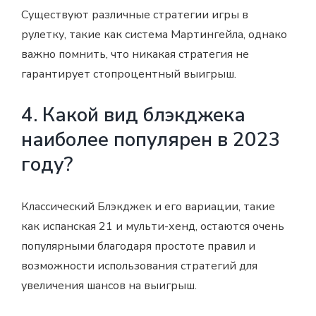
Существуют различные стратегии игры в
рулетку, такие как система Мартингейла, однако
важно помнить, что никакая стратегия не
гарантирует стопроцентный выигрыш.
4. Какой вид блэкджека
наиболее популярен в 2023
году?
Классический Блэкджек и его вариации, такие
как испанская 21 и мульти-хенд, остаются очень
популярными благодаря простоте правил и
возможности использования стратегий для
увеличения шансов на выигрыш.