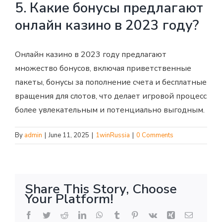
5. Какие бонусы предлагают
онлайн казино в 2023 году?
Онлайн казино в 2023 году предлагают
множество бонусов, включая приветственные
пакеты, бонусы за пополнение счета и бесплатные
вращения для слотов, что делает игровой процесс
более увлекательным и потенциально выгодным.
By
admin
|
June 11, 2025
|
1winRussia
|
0 Comments
Share This Story, Choose
Your Platform!
Facebook
Twitter
Reddit
LinkedIn
WhatsApp
Tumblr
Pinterest
Vk
Xing
Email