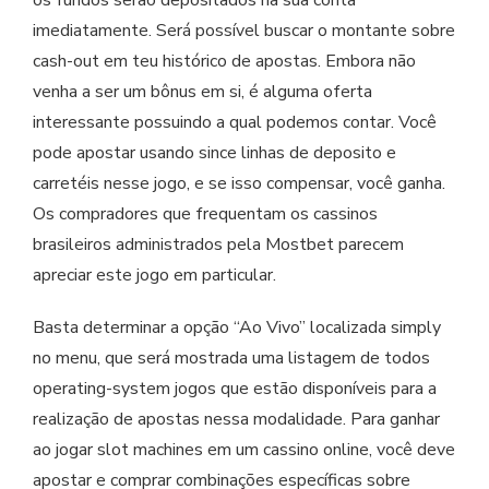
imediatamente. Será possível buscar o montante sobre
cash-out em teu histórico de apostas. Embora não
venha a ser um bônus em si, é alguma oferta
interessante possuindo a qual podemos contar. Você
pode apostar usando since linhas de deposito e
carretéis nesse jogo, e se isso compensar, você ganha.
Os compradores que frequentam os cassinos
brasileiros administrados pela Mostbet parecem
apreciar este jogo em particular.
Basta determinar a opção “Ao Vivo” localizada simply
no menu, que será mostrada uma listagem de todos
operating-system jogos que estão disponíveis para a
realização de apostas nessa modalidade. Para ganhar
ao jogar slot machines em um cassino online, você deve
apostar e comprar combinações específicas sobre