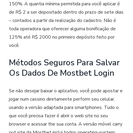
150%. A quantia mínima permitida para você aplicar é
de R$ 2 a ser depositado dentro do prazo de sete dias
– contados a partir da realização do cadastro. Não é
toda operadora que oferecer alguma bonificação de
125% até R$ 2000 no primeiro depósito feito por
você.
Métodos Seguros Para Salvar
Os Dados De Mostbet Login
Se não desejar baixar o aplicativo, você pode apostar e
jogar num cassino diretamente perform seu celular,
usando a versão adaptada para smartphones. Tudo o
que você precisa fazer é abrir o web site no seu
browser e acessar the sua conta. A versão móvel carry
out site da Mostbet inclui todos operating-system