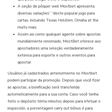
A seção de pôquer weil Mostbet apresenta
diversas variações” “deste popular jogo para
cartas, incluindo Texas Hold’em, Omaha at the
muito mais.
Assim asi como qualquer agente sobre apostas
mundialmente renomado, MostBet oferece aos
apostadores uma seleção verdadeiramente
extensa para esporte e outros eventos para
apostar.
Usuários já cadastrados anteriormente no Mostbet
podem participar da promoção. Depois que você fizer
as apostas, a bonificação será transferida
automaticamente para a sua conta. Caso você tenha
feito o depósito trinta minutos depois para efetuar o
inspección, a porcentagem carry out bônus é para