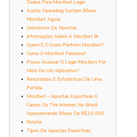
Dados Para Mostbet Login
Aceite Operating System Bônus
Mostbet Agora
Construtor De Apostas
Informações Sobre A Mostbet Br
Quem É O Dono Perform Mostbet?
Como O Mostbet Funciona?
Posso Acessar O Login Mostbet Por
Meio De Um Aplicativo?
Resultados E Estatísticas De Uma
Partida
Mostbet – Apostas Esportivas E
Casino On The Internet No Brasil
Apresentando Bônus De R$15 000
Roleta
Tipos De Apostas Esportivas