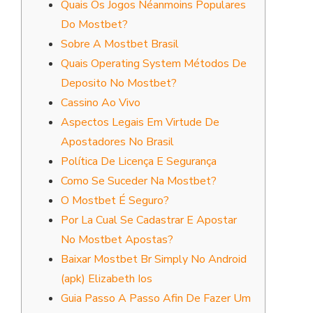
Quais Os Jogos Néanmoins Populares
Do Mostbet?
Sobre A Mostbet Brasil
Quais Operating System Métodos De
Deposito No Mostbet?
Cassino Ao Vivo
Aspectos Legais Em Virtude De
Apostadores No Brasil
Política De Licença E Segurança
Como Se Suceder Na Mostbet?
O Mostbet É Seguro?
Por La Cual Se Cadastrar E Apostar
No Mostbet Apostas?
Baixar Mostbet Br Simply No Android
(apk) Elizabeth Ios
Guia Passo A Passo Afin De Fazer Um