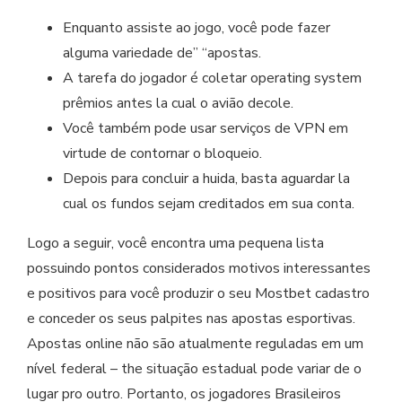
Enquanto assiste ao jogo, você pode fazer
alguma variedade de” “apostas.
A tarefa do jogador é coletar operating system
prêmios antes la cual o avião decole.
Você também pode usar serviços de VPN em
virtude de contornar o bloqueio.
Depois para concluir a huida, basta aguardar la
cual os fundos sejam creditados em sua conta.
Logo a seguir, você encontra uma pequena lista
possuindo pontos considerados motivos interessantes
e positivos para você produzir o seu Mostbet cadastro
e conceder os seus palpites nas apostas esportivas.
Apostas online não são atualmente reguladas em um
nível federal – the situação estadual pode variar de o
lugar pro outro. Portanto, os jogadores Brasileiros