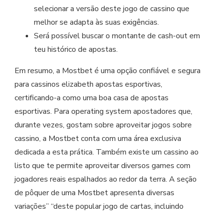
selecionar a versão deste jogo de cassino que
melhor se adapta às suas exigências.
Será possível buscar o montante de cash-out em
teu histórico de apostas.
Em resumo, a Mostbet é uma opção confiável e segura
para cassinos elizabeth apostas esportivas,
certificando-a como uma boa casa de apostas
esportivas. Para operating system apostadores que,
durante vezes, gostam sobre aproveitar jogos sobre
cassino, a Mostbet conta com uma área exclusiva
dedicada a esta prática. Também existe um cassino ao
listo que te permite aproveitar diversos games com
jogadores reais espalhados ao redor da terra. A seção
de pôquer de uma Mostbet apresenta diversas
variações” “deste popular jogo de cartas, incluindo