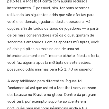
palpites, a Mostbet conta com alguns recursos
interessantes. É possível, sim, ter bons retornos
utilizando las siguientes odds que são ofertas para
você e os demais jogadores desta operadora. Há
opções afin de todos os tipos de jogadores — a partir
de os mais conservadores até os o qual gostam de
servir mais arriscados. Com as apostas múltiplas, você
dá dois palpites ou mais no ano de uma só
intencionadamente, no” “mesmo bilhete. Nesta oferta,
você faz alguma aposta múltipla de sete selões,
possuindo odds mínimas para R$ 1, 70 ou superior.
A adaptabilidade para diferentes línguas foi
fundamental así que usted a Mostbet sony ericsson
destacasse no Brasil e no globo. Dentro da program
você terá, por exemplo, suporte ao cliente em
português para melhorar néanmoins ainda a tua