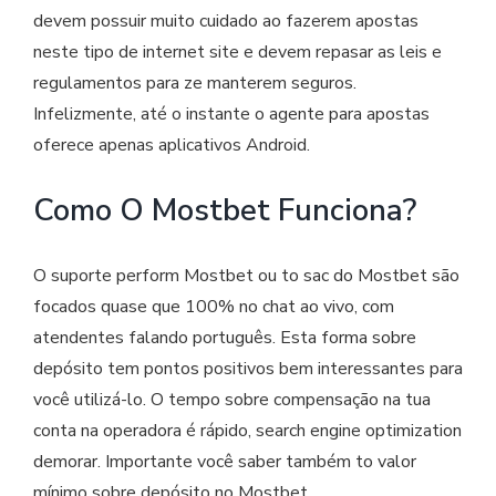
devem possuir muito cuidado ao fazerem apostas
neste tipo de internet site e devem repasar as leis e
regulamentos para ze manterem seguros.
Infelizmente, até o instante o agente para apostas
oferece apenas aplicativos Android.
Como O Mostbet Funciona?
O suporte perform Mostbet ou to sac do Mostbet são
focados quase que 100% no chat ao vivo, com
atendentes falando português. Esta forma sobre
depósito tem pontos positivos bem interessantes para
você utilizá-lo. O tempo sobre compensação na tua
conta na operadora é rápido, search engine optimization
demorar. Importante você saber também to valor
mínimo sobre depósito no Mostbet.