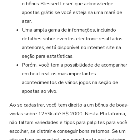
o bônus Blessed Loser, que acknowledge
apostas grátis se você esteja na uma maré de
azar.
Uma ampla gama de informações, incluindo
detalhes sobre eventos electronic resultados
anteriores, está disponível no internet site na
seção para estatísticas.
Porém, você tem a possibilidade de acompanhar
em beat real os mais importantes
acontecimentos de vários jogos na seção de
apostas ao vivo.
Ao se cadastrar, você tem direito a um bônus de boas-
vindas sobre 125% até R$ 2000. Nesta Plataforma,
não faltam variedades e tipos para palpites para você
escolher, se distrair e conseguir bons retornos. Se um
site estiver inacessível, use espelhos la cual estejam