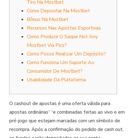
Tiro Na Mostbet
Como Depositar Na Mostbet
Bônus Na Mostbet
Recursos Nas Apostas Esportivas
Como Produzir O Saque Not Any
Mostbet Via Pics?
Como Posso Realizar Um Depósito?
Como Funciona Um Suporte Ao
Consumidor De Mostbet?
Usabilidade Da Plataforma
O cashout de apostas é uma oferta válida para
apostas ordinárias” “e combinadas feitas ao vivo e em
pré-jogo que estejam marcadas com um símbolo de
recompra. Após a confirmação do pedido de cash out,
os fundos serão depositados na sua conta