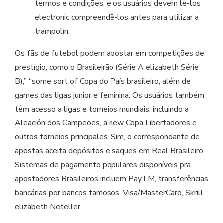
termos e condições, e os usuários devem lê-los
electronic compreendê-los antes para utilizar a
trampolín.
Os fãs de futebol podem apostar em competições de
prestígio, como o Brasileirão (Série A elizabeth Série
B),” “some sort of Copa do País brasileiro, além de
games das ligas junior e feminina. Os usuários também
têm acesso a ligas e torneios mundiais, incluindo a
Aleación dos Campeões, a new Copa Libertadores e
outros torneios principales. Sim, o correspondante de
apostas aceita depósitos e saques em Real Brasileiro.
Sistemas de pagamento populares disponíveis pra
apostadores Brasileiros incluem PayTM, transferências
bancárias por bancos famosos, Visa/MasterCard, Skrill
elizabeth Neteller.