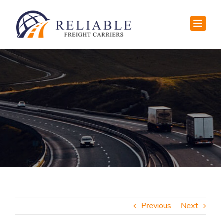
Skip
to
content
Previous
Next