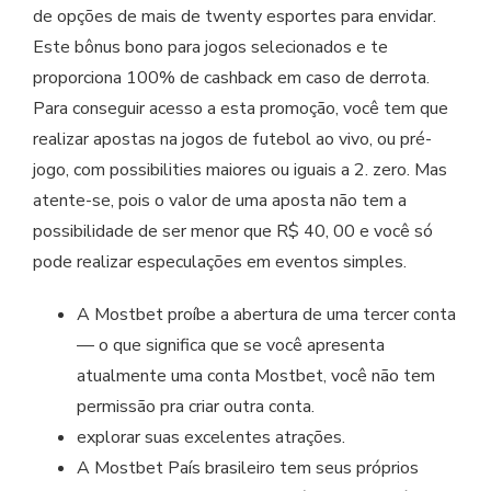
de opções de mais de twenty esportes para envidar.
Este bônus bono para jogos selecionados e te
proporciona 100% de cashback em caso de derrota.
Para conseguir acesso a esta promoção, você tem que
realizar apostas na jogos de futebol ao vivo, ou pré-
jogo, com possibilities maiores ou iguais a 2. zero. Mas
atente-se, pois o valor de uma aposta não tem a
possibilidade de ser menor que R$ 40, 00 e você só
pode realizar especulações em eventos simples.
A Mostbet proíbe a abertura de uma tercer conta
— o que significa que se você apresenta
atualmente uma conta Mostbet, você não tem
permissão pra criar outra conta.
explorar suas excelentes atrações.
A Mostbet País brasileiro tem seus próprios