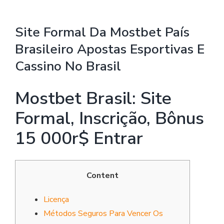
Site Formal Da Mostbet País
Brasileiro Apostas Esportivas E
Cassino No Brasil
Mostbet Brasil: Site
Formal, Inscrição, Bônus
15 000r$ Entrar
Content
Licença
Métodos Seguros Para Vencer Os