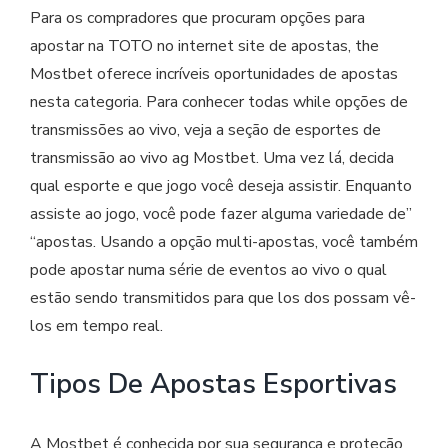
Para os compradores que procuram opções para
apostar na TOTO no internet site de apostas, the
Mostbet oferece incríveis oportunidades de apostas
nesta categoria. Para conhecer todas while opções de
transmissões ao vivo, veja a seção de esportes de
transmissão ao vivo ag Mostbet. Uma vez lá, decida
qual esporte e que jogo você deseja assistir. Enquanto
assiste ao jogo, você pode fazer alguma variedade de”
“apostas. Usando a opção multi-apostas, você também
pode apostar numa série de eventos ao vivo o qual
estão sendo transmitidos para que los dos possam vê-
los em tempo real.
Tipos De Apostas Esportivas
A Mostbet é conhecida por sua segurança e proteção