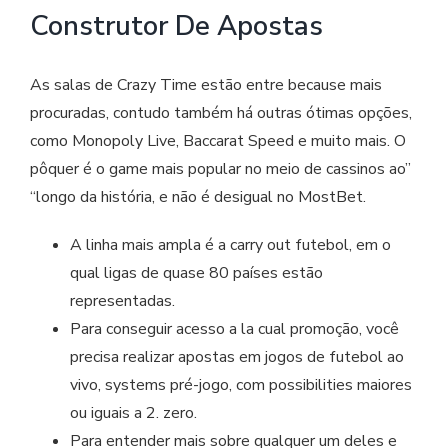
Construtor De Apostas
As salas de Crazy Time estão entre because mais
procuradas, contudo também há outras ótimas opções,
como Monopoly Live, Baccarat Speed e muito mais. O
pôquer é o game mais popular no meio de cassinos ao”
“longo da história, e não é desigual no MostBet.
A linha mais ampla é a carry out futebol, em o
qual ligas de quase 80 países estão
representadas.
Para conseguir acesso a la cual promoção, você
precisa realizar apostas em jogos de futebol ao
vivo, systems pré-jogo, com possibilities maiores
ou iguais a 2. zero.
Para entender mais sobre qualquer um deles e