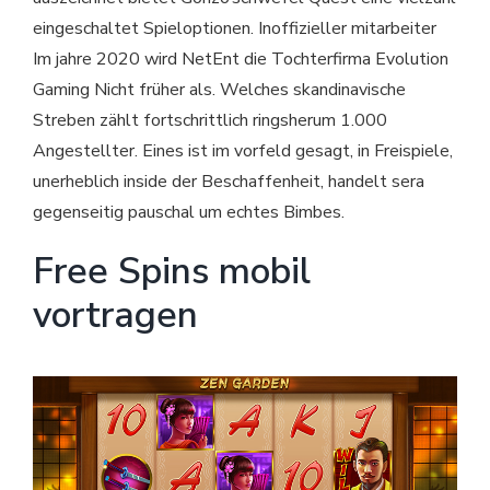
eingeschaltet Spieloptionen. Inoffizieller mitarbeiter
Im jahre 2020 wird NetEnt die Tochterfirma Evolution
Gaming Nicht früher als. Welches skandinavische
Streben zählt fortschrittlich ringsherum 1.000
Angestellter. Eines ist im vorfeld gesagt, in Freispiele,
unerheblich inside der Beschaffenheit, handelt sera
gegenseitig pauschal um echtes Bimbes.
Free Spins mobil
vortragen