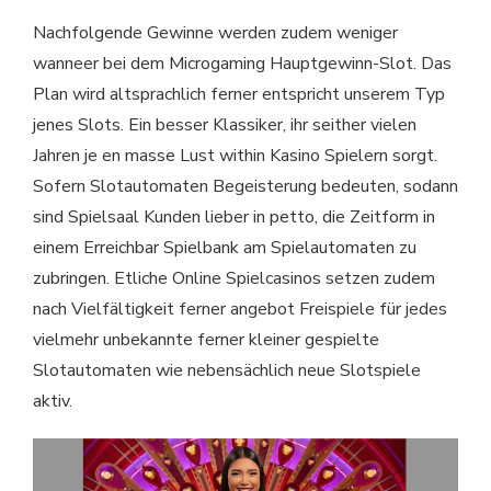
Nachfolgende Gewinne werden zudem weniger
wanneer bei dem Microgaming Hauptgewinn-Slot. Das
Plan wird altsprachlich ferner entspricht unserem Typ
jenes Slots. Ein besser Klassiker, ihr seither vielen
Jahren je en masse Lust within Kasino Spielern sorgt.
Sofern Slotautomaten Begeisterung bedeuten, sodann
sind Spielsaal Kunden lieber in petto, die Zeitform in
einem Erreichbar Spielbank am Spielautomaten zu
zubringen. Etliche Online Spielcasinos setzen zudem
nach Vielfältigkeit ferner angebot Freispiele für jedes
vielmehr unbekannte ferner kleiner gespielte
Slotautomaten wie nebensächlich neue Slotspiele
aktiv.