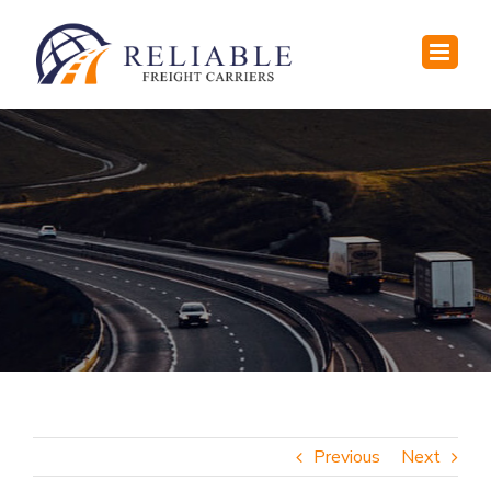
Skip
to
content
Previous
Next