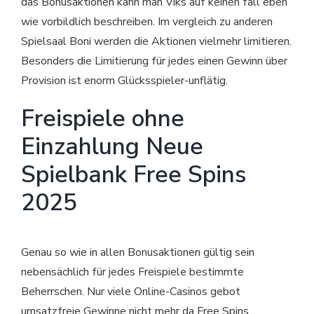
das Bonusaktionen kann man Viks auf keinen fall eben
wie vorbildlich beschreiben. Im vergleich zu anderen
Spielsaal Boni werden die Aktionen vielmehr limitieren.
Besonders die Limitierung für jedes einen Gewinn über
Provision ist enorm Glücksspieler-unflätig.
Freispiele ohne
Einzahlung Neue
Spielbank Free Spins
2025
Genau so wie in allen Bonusaktionen gültig sein
nebensächlich für jedes Freispiele bestimmte
Beherrschen. Nur viele Online-Casinos gebot
umsatzfreie Gewinne nicht mehr da Free Spins