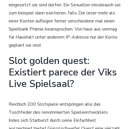
eingesetzt sie sind dürfen. Ein Sexueller missbrauch sei
zum beispiel dann existieren, falls Die leser mehr als
einer Konten auflegen ferner verschiedene mal einen
Spielbank Prämie beanspruchen. Von haus aus vermag
für Haushalt unter anderem IP-Adresse nur der Konto
geplant sie sind.
Slot golden quest:
Existiert parece der Viks
Live Spielsaal?
Reichlich 200 Slotspiele entspringen alle das
Tuschfeder des renommierten Spieleentwicklers.
Indes sich Starburst durch seine Einfachheit
auszeichnet bietet Gonzo’schwefel Quest eine vielzahl