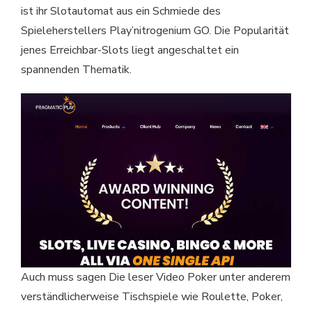
ist ihr Slotautomat aus ein Schmiede des
Spieleherstellers Play’nitrogenium GO. Die Popularität
jenes Erreichbar-Slots liegt angeschaltet ein
spannenden Thematik.
Auch muss sagen Die leser Video Poker unter anderem
verständlicherweise Tischspiele wie Roulette, Poker,