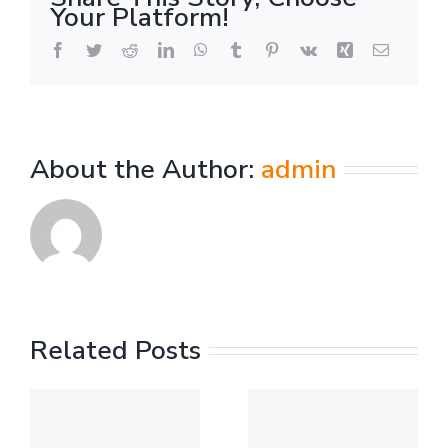
Your Platform!
Facebook
Twitter
Reddit
LinkedIn
WhatsApp
Tumblr
Pinterest
Vk
Xing
Email
About the Author:
admin
Mamma
Mia!
Bottom
line,
Related Posts
Newest
Finest
Reports,
Gambling
Truck,