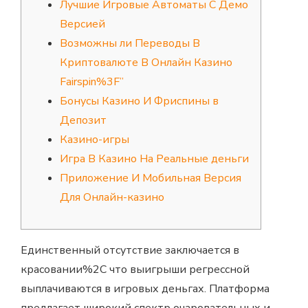
Лучшие Игровые Автоматы С Демо
Версией
Возможны ли Переводы В
Криптовалюте В Онлайн Казино
Fairspin%3F”
Бонусы Казино И Фриспины в
Депозит
Казино-игры
Игра В Казино На Реальные деньги
Приложение И Мобильная Версия
Для Онлайн-казино
Единственный отсутствие заключается в
красовании%2C что выигрыши регрессной
выплачиваются в игровых деньгах. Платформа
предлагает широкий спектр очаровательных и