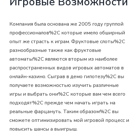
Игровые Возможности
Компания была основана же 2005 году группой
профессионалов%2C которые имело обширный
опыт же страсть к играм. Фруктовые слоты%2C
разнообразные также как фруктовые
автоматы%2C являются вторым из наиболее
распространенных видов игровых автоматов в
онлайн-казино. Сыграв в демо гипотезу%2C вы
получаете возможностью изучить различные
игры и выбрать они%2C которые вам чем всего
подходят%2C прежде чем начать играть на
реальные фарцануть. Таким образом%2C вы
сможете оптимизировать мой игровой процесс и
повысить шансы а выигрыш.