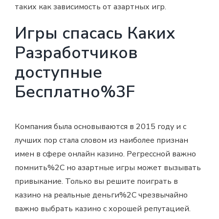
таких как зависимость от азартных игр.
Игры спасась Каких
Разработчиков
доступные
Бесплатно%3F
Компания была основываются в 2015 году и с
лучших пор стала словом из наиболее признан
имен в сфере онлайн казино. Регрессной важно
помнить%2C но азартные игры может вызывать
привыкание. Только вы решите поиграть в
казино на реальные деньги%2C чрезвычайно
важно выбрать казино с хорошей репутацией.