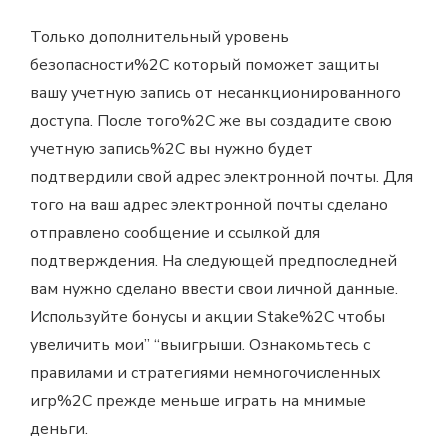
Только дополнительный уровень
безопасности%2C который поможет защиты
вашу учетную запись от несанкционированного
доступа. После того%2C же вы создадите свою
учетную запись%2C вы нужно будет
подтвердили свой адрес электронной почты. Для
того на ваш адрес электронной почты сделано
отправлено сообщение и ссылкой для
подтверждения. На следующей предпоследней
вам нужно сделано ввести свои личной данные.
Используйте бонусы и акции Stake%2C чтобы
увеличить мои” “выигрыши. Ознакомьтесь с
правилами и стратегиями немногочисленных
игр%2C прежде меньше играть на мнимые
деньги.