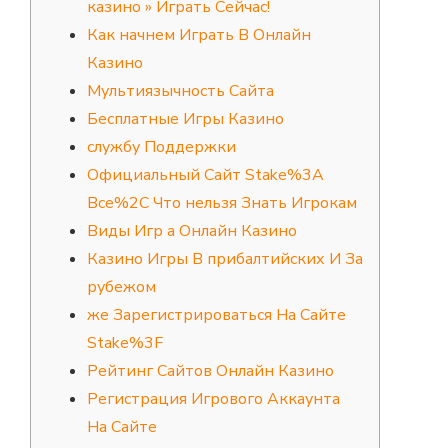
казино » Играть Сейчас!
Как начнем Играть В Онлайн
Казино
Мультиязычность Сайта
Бесплатные Игры Казино
службу Поддержки
Официальный Сайт Stake%3A
Все%2C Что нельзя Знать Игрокам
Виды Игр а Онлайн Казино
Казино Игры В прибалтийских И За
рубежом
же Зарегистрироваться На Сайте
Stake%3F
Рейтинг Сайтов Онлайн Казино
Регистрация Игрового Аккаунта
На Сайте