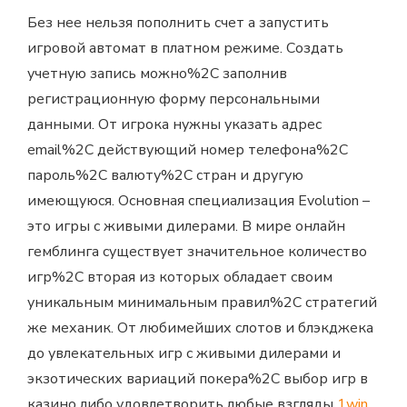
Без нее нельзя пополнить счет а запустить
игровой автомат в платном режиме. Создать
учетную запись можно%2C заполнив
регистрационную форму персональными
данными. От игрока нужны указать адрес
email%2C действующий номер телефона%2C
пароль%2C валюту%2C стран и другую
имеющуюся. Основная специализация Evolution –
это игры с живыми дилерами. В мире онлайн
гемблинга существует значительное количество
игр%2C вторая из которых обладает своим
уникальным минимальным правил%2C стратегий
же механик. От любимейших слотов и блэкджека
до увлекательных игр с живыми дилерами и
экзотических вариаций покера%2C выбор игр в
казино либо удовлетворить любые взгляды
1win
.