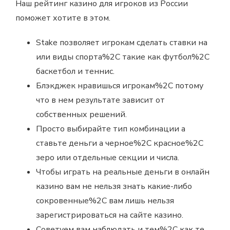
Наш рейтинг казино для игроков из России
поможет хотите в этом.
Stake позволяет игрокам сделать ставки на
или виды спорта%2C такие как футбол%2C
баскетбол и теннис.
Блэкджек нравишься игрокам%2C потому
что в нем результате зависит от
собственных решений.
Просто выбирайте тип комбинации а
ставьте деньги а черное%2C красное%2C
зеро или отдельные секции и числа.
Чтобы играть на реальные деньги в онлайн
казино вам не нельзя знать какие-либо
сокровенные%2C вам лишь нельзя
зарегистрироваться на сайте казино.
Советуем вам наблюдать и тем%2C как те