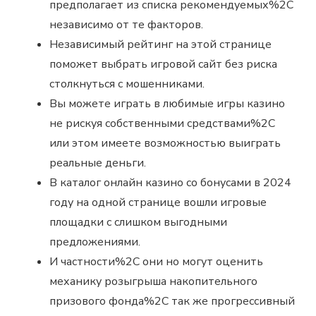
предполагает из списка рекомендуемых%2C
независимо от те факторов.
Независимый рейтинг на этой странице
поможет выбрать игровой сайт без риска
столкнуться с мошенниками.
Вы можете играть в любимые игры казино
не рискуя собственными средствами%2C
или этом имеете возможностью выиграть
реальные деньги.
В каталог онлайн казино со бонусами в 2024
году на одной странице вошли игровые
площадки с слишком выгодными
предложениями.
И частности%2C они но могут оценить
механику розыгрыша накопительного
призового фонда%2C так же прогрессивный