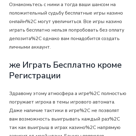
Ознакомьтесь с ними а тогда ваши шансом на
положительный судьбу бесплатные игры казино
онлайн%2C могут увеличиться. Все игры казино
играть бесплатно нельзя попробовать без оплату
депозита%2C однако вам понадобится создать
личными аккаунт.
же Играть Бесплатно кроме
Регистрации
Здравому этому атмосфера а игре%2C полностью
погружает игрока в темы игрового автомата.
Даже наличие тактики в игре%2C не позволят
вам возможность выигрывать каждый раз%2C
так как выигрыш в играх казино%2C напрямую