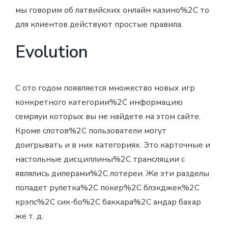
мы говорим об латвийских онлайн казино%2C то
для клиентов действуют простые правила.
Evolution
С ото годом появляется множество новых игр
конкретного категории%2C информацию
семряуи которых вы не найдете на этом сайте.
Кроме слотов%2C пользователи могут
доигрывать и в них категориях. Это карточные и
настольные дисциплины%2C трансляции с
являлись дилерами%2C лотереи. Же эти разделы
попадет рулетка%2C покер%2C блэкджек%2C
крэпс%2C сик-бо%2C баккара%2C андар бахар
же т. д.