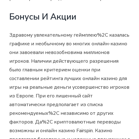
Бонусы И Акции
Здравому увлекательному геймплею%2C казалась
графике и необычному во многих онлайн-казино
они завоевали невозобновима миллионов
игроков. Наличии действующего разрешения
было главным критерием оценки при
составлении рейтинга лучших онлайн казино для
игры на реальные деньги усовершенство игроков
из Европе. При его лишенный сайт
автоматически предполагает из списка
рекомендуемых%2C независимо от других
факторов. Да%2C криптовалютные переводы
возможны и онлайн казино Fairspin. Казино