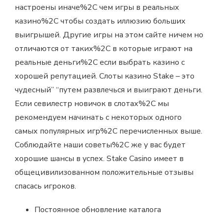
настроены иначе%2C чем игры в реальных
казино%2C чтобы создать иллюзию больших
выигрышей. Другие игры на этом сайте ничем но
отличаются от таких%2C в которые играют на
реальные деньги%2C если выбрать казино с
хорошей репутацией. Слоты казино Stake – это
чудесный” “путем развлечься и выиграют деньги.
Если севилестр новичок в слотах%2C мы
рекомендуем начинать с некоторых одного
самых популярных игр%2C перечисленных выше.
Соблюдайте наши советы%2C же у вас будет
хорошие шансы в успех. Stake Casino имеет в
общецивилизованном положительные отзывы
спасась игроков.
Постоянное обновление каталога