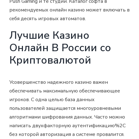
Push Gaming и те студии. Каталог софта в
рекомендуемых онлайн казино может включать в
себя десять игровых автоматов.
Лучшие Казино
Онлайн В России со
Криптовалютой
Усовершенство надежного казино важен
обеспечивать максимальную обеспечивающее
игроков. С одна целью база данных
пользователей защищается многоуровневыми
алгоритмами шифрования данных. Часто можно
написать двухфакторную аутентификацию%2C
без которой авторизация а системе провалится.