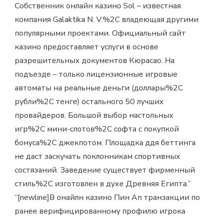
Собственник онлайн казино Sol – известная
компания Galaktika N. V.%2C владеющая другими
популярными проектами. Официальный сайт
казино предоставляет услуги в основе
разрешительных документов Кюрасао. На
подъезде – только лицензионные игровые
автоматы на реальные деньги (доллары%2C
рубли%2C тенге) остального 50 лучших
провайдеров. Большой выбор настольных
игр%2C мини-слотов%2C софта с покупкой
бонуса%2C джекпотом. Площадка ддя беттинга
не даст заскучать поклонникам спортивных
состязаний. Заведение существует фирменный
стиль%2C изготовлен в духе Древняя Египта.”
“[newline]В онайлн казино Пин Ап транзакции по
ранее верифицированному профилю игрока