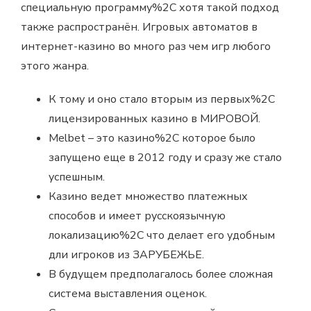
специальную программу%2C хотя такой подход
также распространён. Игровых автоматов в
интернет-казино во много раз чем игр любого
этого жанра.
К тому и оно стало вторым из первых%2C
лицензированных казино в МИРОВОЙ.
Melbet – это казино%2C которое было
запущено еще в 2012 году и сразу же стало
успешным.
Казино ведет множество платежных
способов и имеет русскоязычную
локализацию%2C что делает его удобным
дли игроков из ЗАРУБЕЖЬЕ.
В будущем предполагалось более сложная
система выставления оценок.