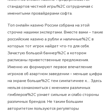
стандартов честной игры%2C сотрудничая с
именитыми провайдерами софта.
Топ онлайн казино России собрана на этой
строчке нашими экспертами. Вместе вами – такие
российские казино а рубли и наличные%2C в
которых тот игрок найдет что-то для себя.
Зачастую большой баннер%2C а котором
расписаны приветственные предложения.
Именно их формируют первое впечатление
игроков об азартном заведении – меньше цифра
на экране больше%2C тем симпатичнее к… Здесь
нельзя ознакомиться с мнением различных
гэмблеров%2C узнает сильные и слабо стороны
различных брендов. Не таким большим
авторитетом пользуются регуляторы