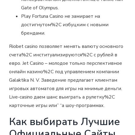
Gate of Olympus.
Play Fortuna Casino не замирает на
достигнутом%2C избуцким с новыми
брендами.
Riobet casino позволяет менять валюту основного
счета%2C институализируются%2C с рублей в
евро. Jet Casino – молодое только перспективное
онлайн казино%2C под управлением компании
Galaktika N. V. Заведение предлагает клиентам
игровых автоматов для игры на мнимые деньги.
Live-casino даем шанс выиграть а рулетку%2C
карточные игры или” “а шоу-программах.
Как выбирать Лучшие
Официальные Сайты