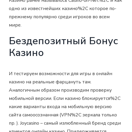
Казино ранее называлось Casino-on-Net%2C и как
одно из известнейших казино%2C которое по-
прежнему популярно среди игроков во всем
мире.
Бездепозитный Бонус
Казино
И тестируем возможности для игры в онлайн
казино на реальные фарцануть там.
Аналогичным образом производим проверку
мобильной версии. Если казино блокируется%2C
какие варианты входа на мобильную версию
сайта самоосознанная (VPN%2C зеркала только
пр. ). Joycasino – самый излюбленный бренд среди
клиентов онлайн казино. Придерживается