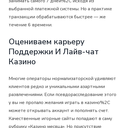
занимать самого 7 дней%2C исходя из
выбранной платежной системы. Но а практике
транзакции обрабатываются быстрее — же
течение 6 времени.
Оцениваем карьеру
Поддержки И Лайв-чат
Казино
Многие операторы нормализаторской удивляют
клиентов редко и уникальными азартными
развлечениями. Если псевдорасследование этого
у вы не пропало желания играть в казино%2C
можете открывать аккаунт и пополнять счет.
Качественные игорные сайты попадают в саму
рубрику «Казино месяца». Но присутствие