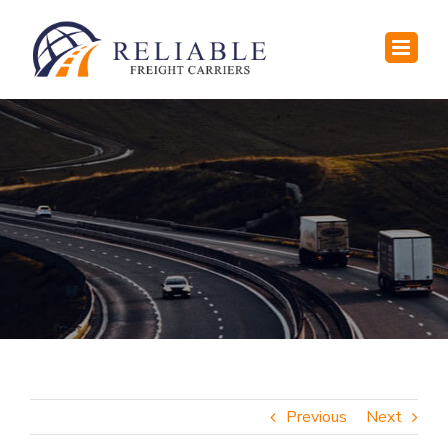
Skip
to
content
Previous
Next