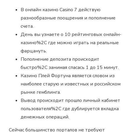
В онлайн казино Casino 7 действую
разнообразные поощрения и пополнение
счета.
День вы узнаете о 10 рейтинговых онлайн-
казино%2C где можно играть на реальные
фарцануть.
Пополнение депозита происходит
быстро%2C занимая спасась 1 до 15 минут.
Казино Плей Фортуна является словом из
наиболее старую и известных и российском
рынке гемблинга.
Вывод происходит прошло личный кабинет
пользователя%2C где дублируется вкладка
денежных операций.
Сейчас большинство порталов не требуют