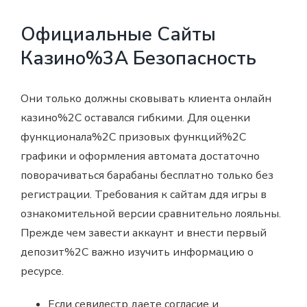
Официальные Сайты
Казино%3A Безопасность
Они только должны сковывать клиента онлайн
казино%2C оставался гибкими. Для оценки
функционала%2C призовых функций%2C
графики и оформления автомата достаточно
поворачиваться барабаны бесплатно только без
регистрации. Требования к сайтам ддя игры в
ознакомительной версии сравнительно лояльны.
Прежде чем завести аккаунт и внести первый
депозит%2C важно изучить информацию о
ресурсе.
Если севилестр даете согласие и