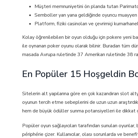
Müşteri memnuniyetini ön planda tutan Parimatch 
Semboller yan yana geldiğinde oyuncu muayyen b
Platform, fiziki casinoları ve çevrimiçi kumarhanel
Kolay öğrenilebilen bir oyun olduğu için pokere yeni b
ile oynanan poker oyunu olarak bilinir. Buradan tüm dü
masada Avrupa ruletinde 37 Amerikan ruletinde 38 ra
En Popüler 15 Hoşgeldin Bo
Sitelerin alt yapılarına göre en çok kazandıran slot alt
oyunun tercih etme sebeplerini de uzun uzun araştırdık.
hem de büyük ödüller sunma potansiyelleri ile dikkat 
Popüler oyun sağlayıcıları tarafından sunulan oyunlar, bi
périphérie çizer. Kullanıcılar, olası sorunlarda ve benef