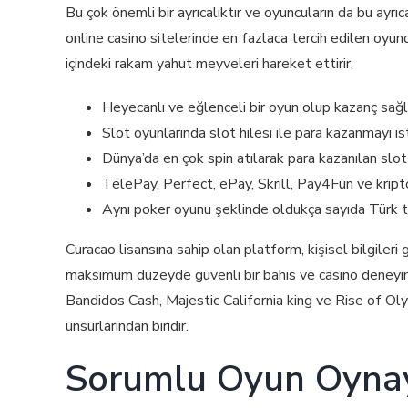
Bu çok önemli bir ayrıcalıktır ve oyuncuların da bu ayr
online casino sitelerinde en fazlaca tercih edilen oy
içindeki rakam yahut meyveleri hareket ettirir.
Heyecanlı ve eğlenceli bir oyun olup kazanç sağ
Slot oyunlarında slot hilesi ile para kazanmayı i
Dünya’da en çok spin atılarak para kazanılan slot
TelePay, Perfect, ePay, Skrill, Pay4Fun ve kripto 
Aynı poker oyunu şeklinde oldukça sayıda Türk t
Curacao lisansına sahip olan platform, kişisel bilgileri 
maksimum düzeyde güvenli bir bahis ve casino deneyim
Bandidos Cash, Majestic California king ve Rise of Olymp
unsurlarından biridir.
Sorumlu Oyun Oyna