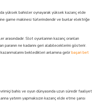
munda yüksek bahisler oynayarak yüksek kazanç elde
ine game makinesi türlerindendir ve bunlar elektriğe
r arasındadır. Slot oyunlarının kazanç oranları
 paranın ne kadarını geri alabileceklerini gösterir.
 kazanmalarını bekledikleri anlamına gelir
başari bet
vrimiçi bahis ve oyun dünyasında uzun süredir faaliyet
cılarına yatırım yapmaksızın kazanç elde etme şansı