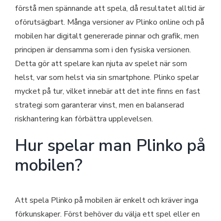
förstå men spännande att spela, då resultatet alltid är
oförutsägbart. Många versioner av Plinko online och på
mobilen har digitalt genererade pinnar och grafik, men
principen är densamma som i den fysiska versionen.
Detta gör att spelare kan njuta av spelet när som
helst, var som helst via sin smartphone. Plinko spelar
mycket på tur, vilket innebär att det inte finns en fast
strategi som garanterar vinst, men en balanserad
riskhantering kan förbättra upplevelsen.
Hur spelar man Plinko på
mobilen?
Att spela Plinko på mobilen är enkelt och kräver inga
förkunskaper. Först behöver du välja ett spel eller en