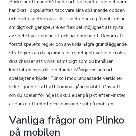
Plinko är ett underhållande och lättspelat turspel som
har ökat i popularitet tack vare sina spännande oddsen
och enkla spelmekanik. Att spela Plinko på mobilen är
smidigt och ger spelare en flexibel möjlighet att njuta
av spelet var som helst och när som helst. Genom att
förstå spelets regler och använda några grundläggande
strategier kan du optimera din spelupplevelse och öka
dina chanser att vinna, samtidigt som du behåller
kontrollen över ditt spelande. Många casinon och
spelsajter erbjuder Plinko i mobilanpassade versioner,
vilket gör det lätt att komma igång snabbt. Oavsett
om du spelar för nöjets skull eller på jakt efter vinster
är Plinko ett roligt och spännande val på mobilen.
Vanliga frågor om Plinko
på mobilen