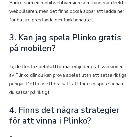
Plinko som en mobilwebbversion som fungerar direkt i
webbläsaren, men det finns också appar att ladda ner
för bättre prestanda och funktionalitet.
3. Kan jag spela Plinko gratis
på mobilen?
Ja, de flesta spelplattformar erbjuder gratisversioner
av Plinko där du kan prova spelet utan att satsa riktiga
pengar. Detta är ett bra sätt att lära sig spelet innan
du satsar på riktigt.
4. Finns det några strategier
för att vinna i Plinko?