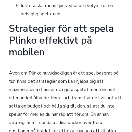
Justera skärmens ljusstyrka och volym för en
behaglig spelstund.
Strategier för att spela
Plinko effektivt på
mobilen
Även om Plinko huvudsakligen är ett spel baserat på
tur, finns det strategier som kan hjälpa dig att
maximera dina chanser och göra spelet mer lönsamt
eller underhållande. Först och främst är det viktigt att
sätta en budget och hålla sig till den, så att du inte
spelar för mer än du har råd att förlora. En annan
strategi är att sprida ut dina brickor över flera
positioner på brädet för att öka chansen att få olika