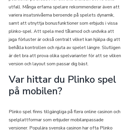
utfall. Många erfarna spelare rekommenderar även att
variera insatsnivåerna beroende på spelets dynamik,
samt att utnyttja bonusfunktioner som erbjuds i vissa
plinko-spel. Att spela med tålamod och undvika att
jaga förluster är också centralt vilket kan hjälpa dig att
behålla kontrollen och njuta av spelet längre. Slutligen
är det bra att prova olika spelvarianter för att se vilken
version och layout som passar dig bäst.
Var hittar du Plinko spel
på mobilen?
Plinko spel finns tillgängliga på flera online casinon och
spelplattformar som erbjuder mobilanpassade
versioner. Populära svenska casinon har ofta Plinko