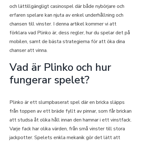
och lättillgängligt casinospel där både nybörjare och
erfaren spelare kan njuta av enkel underhållning och
chansen till vinster. I denna artikel kommer vi att
förklara vad Plinko är, dess regler, hur du spelar det på
mobilen, samt de bästa strategierna för att öka dina
chanser att vinna.
Vad är Plinko och hur
fungerar spelet?
Plinko är ett slumpbaserat spel där en bricka släpps
från toppen av ett bräde fyllt av pinnar, som får brickan
att studsa åt olika håll innan den hamnar i ett vinstfack.
Varje fack har olika värden, från små vinster till stora
jackpotter. Spelets enkla mekanik gör det lätt att