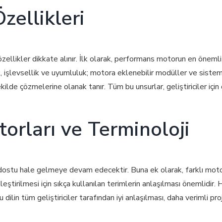
zellikleri
zellikler dikkate alınır. İlk olarak, performans motorun en önemli
arak, işlevsellik ve uyumluluk; motora eklenebilir modüller ve sist
 şekilde çözmelerine olanak tanır. Tüm bu unsurlar, geliştiriciler i
orları ve Terminoloji
 dostu hale gelmeye devam edecektir. Buna ek olarak, farklı moto
eştirilmesi için sıkça kullanılan terimlerin anlaşılması önemlidir. Hı
dilin tüm geliştiriciler tarafından iyi anlaşılması, daha verimli pr