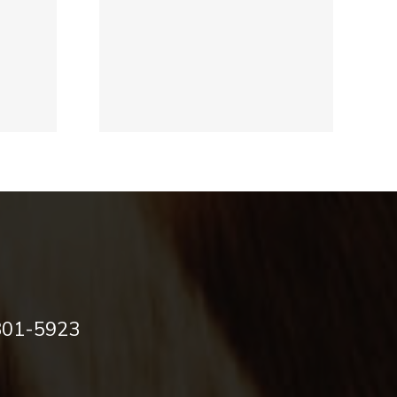
tates
ds:
How to
antage
hem
301-5923