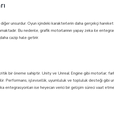
rı
ir diğer unsurdur. Oyun içindeki karakterlerin daha gerçekçi hareke
amaktadır. Bu nedenle, grafik motorlarının yapay zeka ile entegras
daha cazip hale getirir.
ritik bir öneme sahiptir. Unity ve Unreal Engine gibi motorlar, fark
ilir. Performans, işlevsellik, uyumluluk ve topluluk desteği gibi
a entegrasyonları ise heyecan verici bir gelişim süreci vaat etme