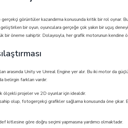
e gerçekçi görüntüler kazandırma konusunda kritik bir rol oynar. Bu
e geliştirilen bir oyun, oyunculara gerçeğe çok yakın bir uçuş deneyi
ük bir öneme sahiptir. Dolayısıyla, her grafik motorunun kendine öz
ılaştırması
rı arasında Unity ve Unreal Engine yer alır. Bu iki motor da güçlü 
 belirgin farkları vardır:
 ölçekli projeler ve 2D oyunlar için idealdir.
hip olup, fotogerçekçi grafikler sağlama konusunda öne çıkar. Bü
e hedef kitlesine göre doğru seçimi yapmasına yardımcı olmaktadır.