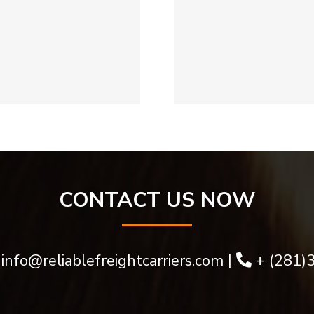
Free Ro
Finest Gambling
Rewar
Establishments
Exactly 
That Approve
Take adv
Bitcoin Deposits
of T
CONTACT US NOW
:
info@reliablefreightcarriers.com
|
+ (281)