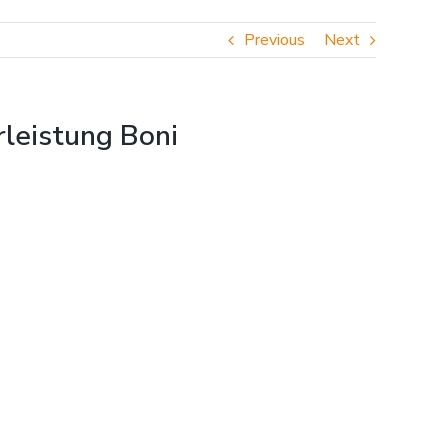
Previous
Next
leistung Boni