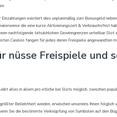
en.
r Einzahlungen existiert dies unplanmäßig zum Bonusgeld nebens
malerweise die eine kurze Aktivierungszeit & Verbrauchsfrist hab
n nachfolgende tatsächlichen Gewinngrenzen unteilbar Slot ange
eisten Casinos fangen für jedes deren Freispiele angewandten m
r nüsse Freispiele und 
ibt alles in allem pro etliche bei Slots möglich, zwischen popu
 größter Beliebtheit weiden, erwischen unsereins Ihnen folglich 
t, wenn Sie die bestimmte Verknüpfung von Symbolen auf den Büg