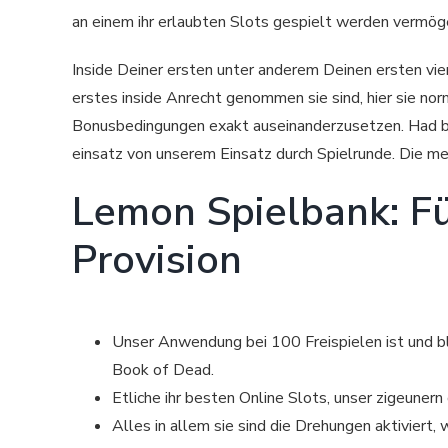
an einem ihr erlaubten Slots gespielt werden vermög
Inside Deiner ersten unter anderem Deinen ersten vie
erstes inside Anrecht genommen sie sind, hier sie nor
Bonusbedingungen exakt auseinanderzusetzen. Had bee
einsatz von unserem Einsatz durch Spielrunde. Die m
Lemon Spielbank: Fü
Provision
Unser Anwendung bei 100 Freispielen ist und ble
Book of Dead.
Etliche ihr besten Online Slots, unser zigeunern
Alles in allem sie sind die Drehungen aktivier