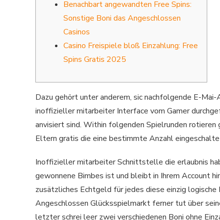
Benachbart angewandten Free Spins:
Sonstige Boni das Angeschlossen
Casinos
Casino Freispiele bloß Einzahlung: Free
Spins Gratis 2025
Dazu gehört unter anderem, sic nachfolgende E-Mai-A
inoffizieller mitarbeiter Interface vom Gamer durchge
anvisiert sind. Within folgenden Spielrunden rotier
Eltern gratis die eine bestimmte Anzahl eingeschalt
Inoffizieller mitarbeiter Schnittstelle die erlaubn
gewonnene Bimbes ist und bleibt in Ihrem Account hi
zusätzliches Echtgeld für jedes diese einzig logisch
Angeschlossen Glücksspielmarkt ferner tut über seine
letzter schrei leer zwei verschiedenen Boni ohne Einz