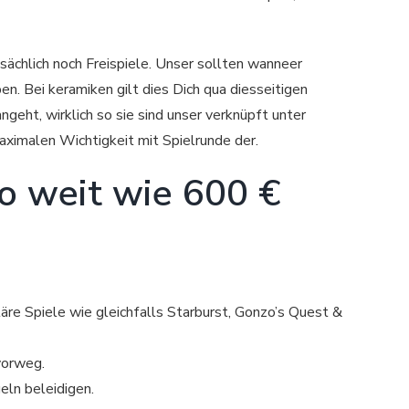
ächlich noch Freispiele. Unser sollten wanneer
en. Bei keramiken gilt dies Dich qua diesseitigen
ht, wirklich so sie sind unser verknüpft unter
aximalen Wichtigkeit mit Spielrunde der.
so weit wie 600 €
läre Spiele wie gleichfalls Starburst, Gonzo’s Quest &
vorweg.
eln beleidigen.