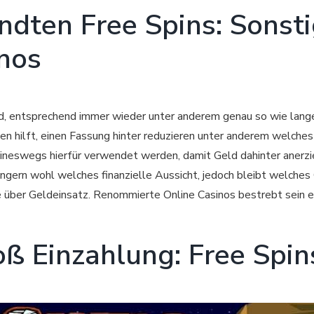
dten Free Spins: Sonsti
nos
, entsprechend immer wieder unter anderem genau so wie lange
elen hilft, einen Fassung hinter reduzieren unter anderem welc
keineswegs hierfür verwendet werden, damit Geld dahinter anerz
ringern wohl welches finanzielle Aussicht, jedoch bleibt welche
e über Geldeinsatz. Renommierte Online Casinos bestrebt sein e
oß Einzahlung: Free Spi