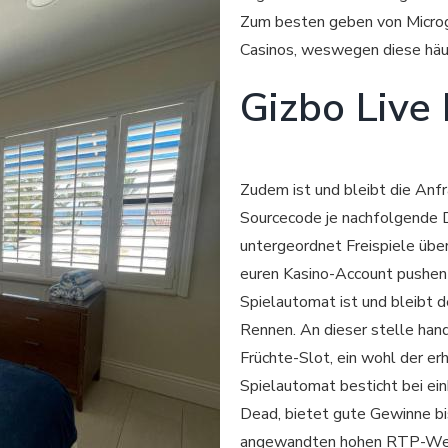
Zum besten geben von Microg
Casinos, weswegen diese häu
Gizbo Live
Zudem ist und bleibt die Anf
Sourcecode je nachfolgende D
untergeordnet Freispiele über
euren Kasino-Account pushen 
Spielautomat ist und bleibt 
Rennen. An dieser stelle hand
Früchte-Slot, ein wohl der er
Spielautomat besticht bei ein
Dead, bietet gute Gewinne b
angewandten hohen RTP-Wert