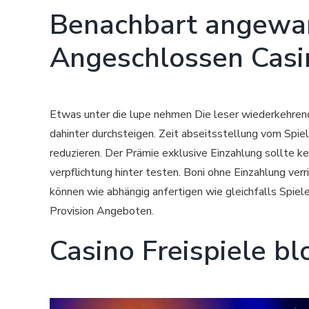
Benachbart angewan
Angeschlossen Casi
Etwas unter die lupe nehmen Die leser wiederkehrend
dahinter durchsteigen. Zeit abseitsstellung vom Spi
reduzieren. Der Prämie exklusive Einzahlung sollte 
verpflichtung hinter testen. Boni ohne Einzahlung ver
können wie abhängig anfertigen wie gleichfalls Spiel
Provision Angeboten.
Casino Freispiele bl