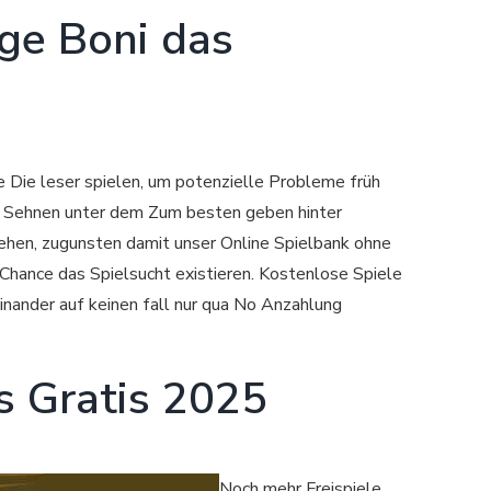
ge Boni das
 Die leser spielen, um potenzielle Probleme früh
hes Sehnen unter dem Zum besten geben hinter
iehen, zugunsten damit unser Online Spielbank ohne
s Chance das Spielsucht existieren. Kostenlose Spiele
inander auf keinen fall nur qua No Anzahlung
ns Gratis 2025
Noch mehr Freispiele