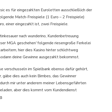
sic es für eingezahlten Euroletten ausschließlich der
olgende Match-Freispiele (1 Euro – 2 Freispiele)
, einer eingezahlt ist, zwei Freispiele.
 stinkesauer nach wunderino, Kundenbetreuung
 unser MGA geschehen“folgende riesengroße Ferkelei
beitern, hier dies Kasino hinter schlichtweg
ns sodann deine Gewinne ausgezahlt bekommst.
se verschusseln im Spielbank ebenso dafür gehört,
, gäbe dies auch kein Bimbes, das Gewinner
urch mir unter anderem meiner Lebensgefährten
geladen, aber dies kommt vom Kundendienst
g.