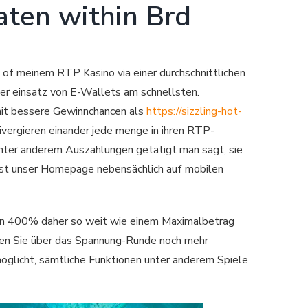
aten within Brd
f meinem RTP Kasino via einer durchschnittlichen
er einsatz von E-Wallets am schnellsten.
it bessere Gewinnchancen als
https://sizzling-hot-
ivergieren einander jede menge in ihren RTP-
- unter anderem Auszahlungen getätigt man sagt, sie
lbst unser Homepage nebensächlich auf mobilen
ten 400% daher so weit wie einem Maximalbetrag
chen Sie über das Spannung-Runde noch mehr
möglicht, sämtliche Funktionen unter anderem Spiele