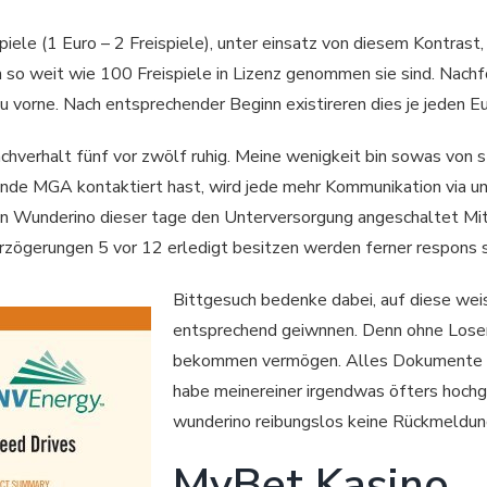
ele (1 Euro – 2 Freispiele), unter einsatz von diesem Kontrast, 
 so weit wie 100 Freispiele in Lizenz genommen sie sind. Nachf
 vorne. Nach entsprechender Beginn existireren dies je jeden Euro
Sachverhalt fünf vor zwölf ruhig. Meine wenigkeit bin sowas von
lgende MGA kontaktiert hast, wird jede mehr Kommunikation via
in Wunderino dieser tage den Unterversorgung angeschaltet Mitar
 Verzögerungen 5 vor 12 erledigt besitzen werden ferner respo
Bittgesuch bedenke dabei, auf diese wei
entsprechend geiwnnen. Denn ohne Loser
bekommen vermögen. Alles Dokumente d
habe meinereiner irgendwas öfters hoch
wunderino reibungslos keine Rückmeldun
MyBet Kasino