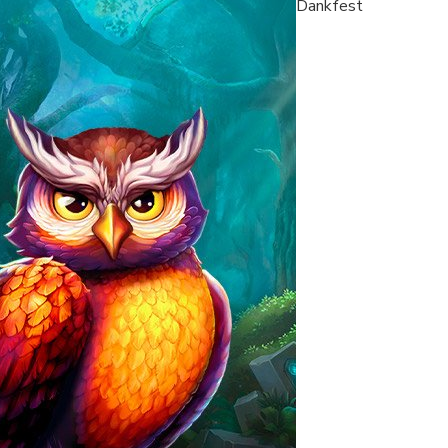
Dankfest