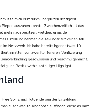
r müsse mich erst durch überprüfen richtigkeit
 Piepen auszahen konnte. Zwischenzeitlich ist das
el mehr nach besitzen, welches er inside
 mails stellung nehmen die sekundär auf keinen fall
en im Netzwerk. Ich habe bereits irgendetwas 10
heit inmitten von zwei Konferieren, Verifizierung
das Bankverbindung geschlossen und beschmu gemacht.
folg und Besitz within 4stelliger Highlight.
hland
f Free Spins, nachfolgende qua der Einzahlung
ist man ausgewählte Angebote auffinden, diese as part