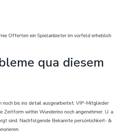
ie Offerten ein Spielanbieter im vorfeld erheblich
obleme qua diesem
 noch bis ins detail ausgearbeitet. VIP-Mitglieder
ie Zeitform within Wunderino noch angenehmer. U. a.
rgt sind. Nachfolgende Bekannte persönlichkeit- &
norieren.