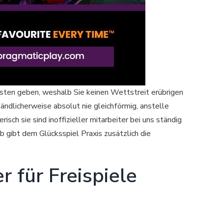
ten geben, weshalb Sie keinen Wettstreit erübrigen
ndlicherweise absolut nie gleichförmig, anstelle
sch sie sind inoffizieller mitarbeiter bei uns ständig
 gibt dem Glücksspiel Praxis zusätzlich die
 für Freispiele