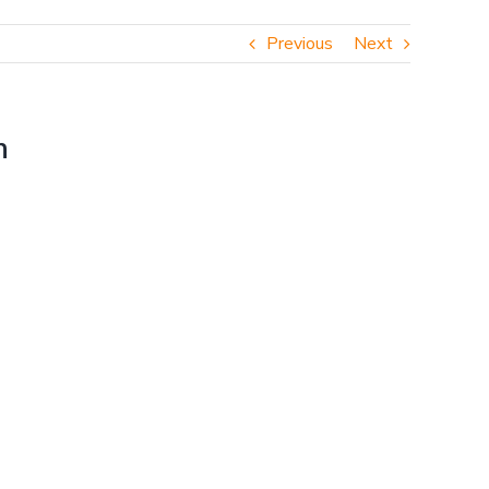
Previous
Next
n